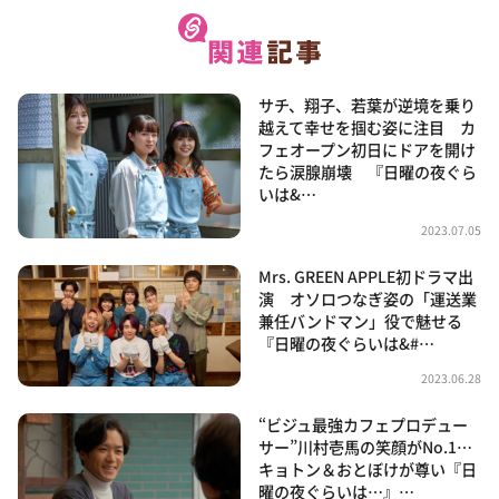
サチ、翔子、若葉が逆境を乗り
越えて幸せを掴む姿に注目 カ
フェオープン初日にドアを開け
たら涙腺崩壊 『日曜の夜ぐら
いは&…
2023.07.05
Mrs. GREEN APPLE初ドラマ出
演 オソロつなぎ姿の「運送業
兼任バンドマン」役で魅せる
『日曜の夜ぐらいは&#…
2023.06.28
“ビジュ最強カフェプロデュー
サー”川村壱馬の笑顔がNo.1…
キョトン＆おとぼけが尊い『日
曜の夜ぐらいは…』…