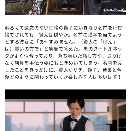
ⒸABCテレビ
明るくて遠慮のない性格の翔子にいきなり名前を呼び
捨てされても、賢太は穏やか。名前の漢字を当てよう
とする彼女に「あ～すみません。（賢太の「けん」
は）賢いの方で」と笑顔で答えた。黒のタートルネッ
クがよく似合っており、落ち着いた話し方や、さりげ
なく店員を手伝う姿にもときめいてしまう。名刺を渡
したことをきっかけに、賢太がサチ、翔子、若葉と今
後どのように関わっていくか楽しみな人は多いはず！