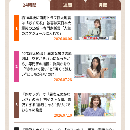
24時間
週間
月間
約10年後に南海トラフ巨大地震
は「必ず来る」 被害は東日本大
震災の15倍…専門家断言「人生
のスケジュールに入れて」
2026.08.06
40℃超え続出！ 異常な暑さの原
因は「空気がきれいになったか
ら」専門家の指摘に眞鍋かをり
「“きれいで暑い”と“汚くて涼し
い”どっちがいいの!?」
2026.07.28
『旅サラダ』で「異次元のかわ
いさ」の声！ 初ゲスト女優、贅
沢すぎる“雲丹しゃぶ”食リポで
おちゃめ発言
2026.07.10
『探偵！ナイトスクープ』「カヨコか？」間違い電話を約7