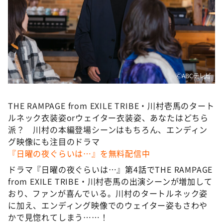
DAIGOも台所 ～きょうの献立 何にする？～
本日はダイアンなり！シーズン２
朝だ！生です旅サラダ
教えて！ニュースライブ 正義のミカタ
ＬＩＦＥ～夢のカタチ～
ⒸABCテレビ
新婚さんいらっしゃい！
THE RAMPAGE from EXILE TRIBE・川村壱馬のタート
ポツンと一軒家
ルネック衣装姿orウェイター衣装姿、あなたはどちら
ザキ山小屋本館
派？ 川村の本編登場シーンはもちろん、エンディン
グ映像にも注目のドラマ
ぺこぱのまるスポ
『日曜の夜ぐらいは…』を無料配信中
アナ回覧板
ドラマ『日曜の夜ぐらいは…』第4話でTHE RAMPAGE
from EXILE TRIBE・川村壱馬の出演シーンが増加して
おり、ファンが喜んでいる。川村のタートルネック姿
に加え、エンディング映像でのウェイター姿もさわや
かで見惚れてしまう……！