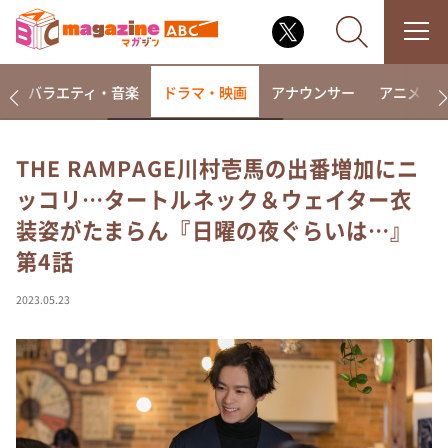
報
バラエティ・音楽
ドラマ・映画
アナウンサー
アニメ・
THE RAMPAGE川村壱馬の出番増加にニ
ッコリ…タートルネック＆ウェイター衣
なるみ・岡村の過ぎるTV
装姿がたまらん『日曜の夜ぐらいは…』
相席食堂
第4話
これ余談なんですけど・・・
～人生密着トークバラエティ！～ やすとものいたっ
2023.05.23
て真剣です
探偵！ナイトスクープ
news おかえり
河合＆A.B.C-Z塚田×福井アナ「なんでやねん！？」
（news おかえり）