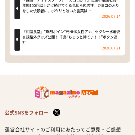
年間100回以上かけ続けてくる見知らぬ男性。カヨコのふり
をした依頼者に、ポツリと呟いた言葉は…
2026.07.14
『相席食堂』“爆烈ボイン”元NHK女性アナ、セクシー水着姿
＆規格外グッズ公開！ 千鳥“ちょっと待てぃ！！”ボタン連
打
2026.07.21
公式SNSをフォロー
運営会社
サイトのご利用にあたって
ご意見・ご感想