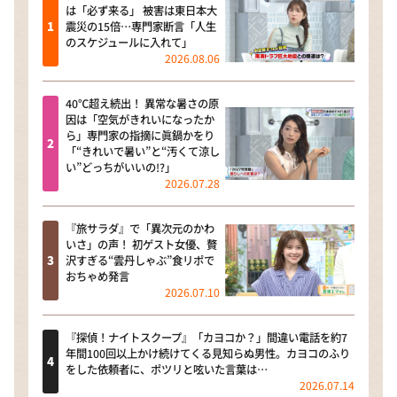
は「必ず来る」 被害は東日本大
震災の15倍…専門家断言「人生
のスケジュールに入れて」
2026.08.06
40℃超え続出！ 異常な暑さの原
因は「空気がきれいになったか
ら」専門家の指摘に眞鍋かをり
「“きれいで暑い”と“汚くて涼し
い”どっちがいいの!?」
2026.07.28
『旅サラダ』で「異次元のかわ
いさ」の声！ 初ゲスト女優、贅
沢すぎる“雲丹しゃぶ”食リポで
おちゃめ発言
2026.07.10
『探偵！ナイトスクープ』「カヨコか？」間違い電話を約7
年間100回以上かけ続けてくる見知らぬ男性。カヨコのふり
をした依頼者に、ポツリと呟いた言葉は…
2026.07.14