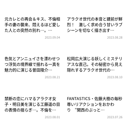
DAIGOも台所 ～きょうの献立 何にする？～
本日はダイアンなり！シーズン２
元カレとの再会＆キス、不倫相
アラクオ世代の本音と建前が鮮
朝だ！生です旅サラダ
手の妻の襲来、悶えるほど愛し
烈！ 激しく求め合う甘いラブ
た人との突然の別れ…。…
シーンを切なく描き出す…
教えて！ニュースライブ 正義のミカタ
2023.09.04
2023.08.28
ＬＩＦＥ～夢のカタチ～
新婚さんいらっしゃい！
色気とアンニュイさを漂わせつ
松岡広大演じる妖しくミステリ
ポツンと一軒家
つ浮気の境界線で揺れる一真を
アスな直己。その秘密から見え
魅力的に演じる曽田陵介…
隠れするアラクオ世代の…
ザキ山小屋本館
2023.08.21
2023.08.10
ぺこぱのまるスポ
アナ回覧板
禁断の恋にハマるアラクオ女
FANTASTICS・佐藤大樹の毎秒
子・明日美を演じる工藤遥の目
尊いリアクションをおかわ
の表情の揺らぎ…。不倫を…
り “関西のぶっと…
2023.08.01
2023.07.26