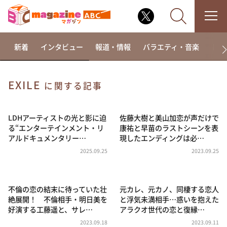
新着
インタビュー
報道・情報
バラエティ・音楽
ドラ
EXILE
に関する記事
なるみ・岡村の過ぎるTV
相席食堂
LDHアーティストの光と影に迫
佐藤大樹と美山加恋が声だけで
る“エンターテインメント・リ
康祐と早苗のラストシーンを表
これ余談なんですけど・・・
アルドキュメンタリー…
現したエンディングは必…
～人生密着トークバラエティ！～ やすとものいたっ
2025.09.25
2023.09.25
て真剣です
探偵！ナイトスクープ
不倫の恋の結末に待っていた壮
元カレ、元カノ、同棲する恋人
news おかえり
絶展開！ 不倫相手・明日美を
と浮気未満相手…惑いを抱えた
河合＆A.B.C-Z塚田×福井アナ「なんでやねん！？」
好演する工藤遥と、サレ…
アラクオ世代の恋と復縁…
（news おかえり）
2023.09.18
2023.09.11