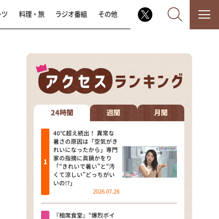
ーツ
料理・旅
ラジオ番組
その他
なるみ・岡村の過ぎるTV
相席食堂
24時間
週間
月間
これ余談なんですけど・・・
40℃超え続出！ 異常な
暑さの原因は「空気がき
れいになったから」専門
～人生密着トークバラエティ！
家の指摘に眞鍋かをり
～ やすとものいたって真剣です
「“きれいで暑い”と“汚
くて涼しい”どっちがい
探偵！ナイトスクープ
いの!?」
2026.07.28
news おかえり
『相席食堂』“爆烈ボイ