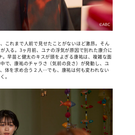
©️ABC
は、これまで人前で見せたことがないほど激昂。そん
が入る。3ヶ月前、ユナの浮気が原因で別れた康介に
ナ。早苗と健太のキスが頭をよぎる康祐は、複雑な面
る中で、康祐のチャラさ（気前の良さ）が発動し、ユ
し、体を求め合う２人…でも、康祐は何も変われない
いく。