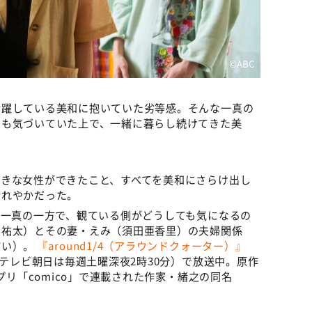
©️ABC
活躍している美和に抱いていた劣等感。そんな一真の
えも気づいていた上で、一緒に暮らし続けてきた美
好きな女性ができたこと、すべてを美和にさらけ出し
晴れやかだった。
た一真の一方で、観ている側がどうしても気になるの
岡祐太）とその妻・えみ（須田亜香里）の夫婦関係
怖い）。
『around1/4（アラウンドクォーター）』
（テレビ朝日は毎週土曜深夜2時30分）で放送中。原作
プリ「comico」で連載された作家・緒之の同名