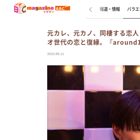
新着
インタビュー
報道・情報
バラエ
元カレ、元カノ、同棲する恋人
オ世代の恋と復縁。『around
2023.09.11