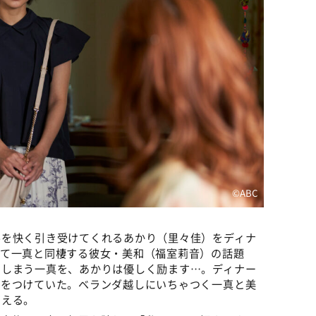
©️ABC
ルを快く引き受けてくれるあかり（里々佳）をディナ
がて一真と同棲する彼女・美和（福室莉音）の話題
てしまう一真を、あかりは優しく励ます…。ディナー
後をつけていた。ベランダ越しにいちゃつく一真と美
消える。