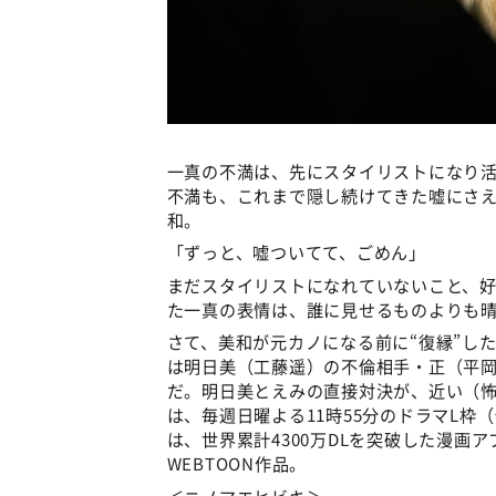
一真の不満は、先にスタイリストになり
不満も、これまで隠し続けてきた嘘にさ
和。
「ずっと、嘘ついてて、ごめん」
まだスタイリストになれていないこと、
た一真の表情は、誰に見せるものよりも
さて、美和が元カノになる前に“復縁”し
は明日美（工藤遥）の不倫相手・正（平
だ。明日美とえみの直接対決が、近い（
は、毎週日曜よる11時55分のドラマL枠
は、世界累計4300万DLを突破した漫画ア
WEBTOON作品。
＜ニノマエヒビキ＞