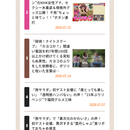
河合＆A.B.C-Z塚田×福井アナ
ン”元NHK女性アナ、セ
クシー水着姿＆規格外グ
「なんでやねん！？」（news お
ッズ公開！ 千鳥“ちょっ
かえり）
と待てぃ！！”ボタン連
打
DAIGOも台所 ～きょうの献立 何
2026.07.21
にする？～
『探偵！ナイトスクー
本日はダイアンなり！シーズン２
プ』「カヨコか？」間違
い電話を約7年間100回
朝だ！生です旅サラダ
以上かけ続けてくる見知
らぬ男性。カヨコのふり
をした依頼者に、ポツリ
教えて！ニュースライブ 正義の
と呟いた言葉は…
ミカタ
2026.07.14
ＬＩＦＥ～夢のカタチ～
『旅サラダ』初ゲスト女優に「歳とっても美し
い」「透明感ハンパない」の声！ “15年ぶりリ
新婚さんいらっしゃい！
ベンジ”で福岡グルメ三昧
2026.07.07
ポツンと一軒家
『旅サラダ』で「異次元のかわいさ」の声！
ザキ山小屋本館
初ゲスト女優、贅沢すぎる“雲丹しゃぶ”食リポ
でおちゃめ発言