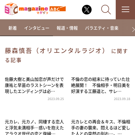
新着
インタビュー
報道・情報
バラエティ・音楽
ドラ
藤森慎吾（オリエンタルラジオ）
に関す
なるみ・岡村の過ぎるTV
る記事
相席食堂
佐藤大樹と美山加恋が声だけで
不倫の恋の結末に待っていた壮
これ余談なんですけど・・・
康祐と早苗のラストシーンを表
絶展開！ 不倫相手・明日美を
～人生密着トークバラエティ！～ やすとものいたっ
現したエンディングは必…
好演する工藤遥と、サレ…
て真剣です
2023.09.25
2023.09.18
探偵！ナイトスクープ
news おかえり
元カレ、元カノ、同棲する恋人
元カレとの再会＆キス、不倫相
河合＆A.B.C-Z塚田×福井アナ「なんでやねん！？」
（news おかえり）
と浮気未満相手…惑いを抱えた
手の妻の襲来、悶えるほど愛し
アラクオ世代の恋と復縁…
た人との突然の別れ…。…