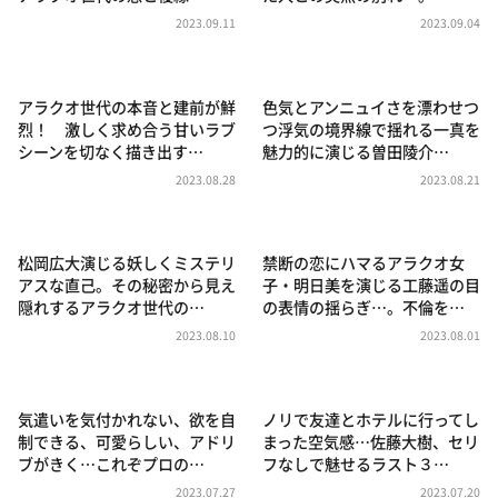
DAIGOも台所 ～きょうの献立 何にする？～
2023.09.11
2023.09.04
本日はダイアンなり！シーズン２
朝だ！生です旅サラダ
アラクオ世代の本音と建前が鮮
色気とアンニュイさを漂わせつ
教えて！ニュースライブ 正義のミカタ
烈！ 激しく求め合う甘いラブ
つ浮気の境界線で揺れる一真を
シーンを切なく描き出す…
魅力的に演じる曽田陵介…
ＬＩＦＥ～夢のカタチ～
2023.08.28
2023.08.21
新婚さんいらっしゃい！
ポツンと一軒家
松岡広大演じる妖しくミステリ
禁断の恋にハマるアラクオ女
ザキ山小屋本館
アスな直己。その秘密から見え
子・明日美を演じる工藤遥の目
隠れするアラクオ世代の…
の表情の揺らぎ…。不倫を…
ぺこぱのまるスポ
2023.08.10
2023.08.01
アナ回覧板
気遣いを気付かれない、欲を自
ノリで友達とホテルに行ってし
制できる、可愛らしい、アドリ
まった空気感…佐藤大樹、セリ
ブがきく…これぞプロの…
フなしで魅せるラスト３…
2023.07.27
2023.07.20