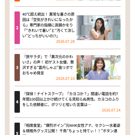
40℃超え続出！ 異常な暑さの原
因は「空気がきれいになったか
ら」専門家の指摘に眞鍋かをり
「“きれいで暑い”と“汚くて涼し
い”どっちがいいの!?」
2026.07.28
『旅サラダ』で「異次元のかわ
いさ」の声！ 初ゲスト女優、贅
沢すぎる“雲丹しゃぶ”食リポで
おちゃめ発言
2026.07.10
『探偵！ナイトスクープ』「カヨコか？」間違い電話を約7
年間100回以上かけ続けてくる見知らぬ男性。カヨコのふり
をした依頼者に、ポツリと呟いた言葉は…
2026.07.14
『相席食堂』“爆烈ボイン”元NHK女性アナ、セクシー水着姿
＆規格外グッズ公開！ 千鳥“ちょっと待てぃ！！”ボタン連