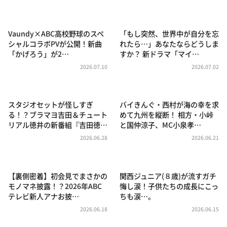
DAIGOも台所 ～きょうの献立 何にする？～
本日はダイアンなり！シーズン２
Vaundy×ABC高校野球のスペ
「もし突然、世界中が自分を忘
朝だ！生です旅サラダ
シャルコラボPVが公開！新曲
れたら…」あなたならどうしま
「かげろう」が2…
すか？ 新ドラマ「マイ…
教えて！ニュースライブ 正義のミカタ
2026.07.10
2026.07.02
ＬＩＦＥ～夢のカタチ～
新婚さんいらっしゃい！
スタジオセットが怪しすぎ
バイきんぐ・西村が海の幸を求
ポツンと一軒家
る！？ブラマヨ吉田＆チュート
めて九州を縦断！ 相方・小峠
リアル徳井の新番組『吉田徳…
と国仲涼子、MC小泉孝…
ザキ山小屋本館
2026.06.28
2026.06.21
ぺこぱのまるスポ
アナ回覧板
【裏側密着】初会見でまさかの
関西ジュニア(８歳)が流すガチ
モノマネ披露！？2026年ABC
悔し涙！子供たちの成長にこっ
テレビ新人アナお披…
ちも涙…。
2026.06.18
2026.06.15