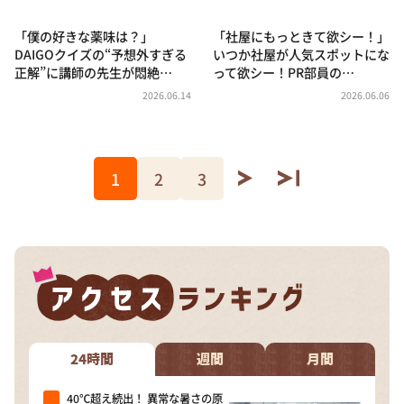
「僕の好きな薬味は？」
「社屋にもっときて欲シー！」
DAIGOクイズの“予想外すぎる
いつか社屋が人気スポットにな
正解”に講師の先生が悶絶…
って欲シー！PR部員の…
2026.06.14
2026.06.06
1
2
3
24時間
週間
月間
40℃超え続出！ 異常な暑さの原