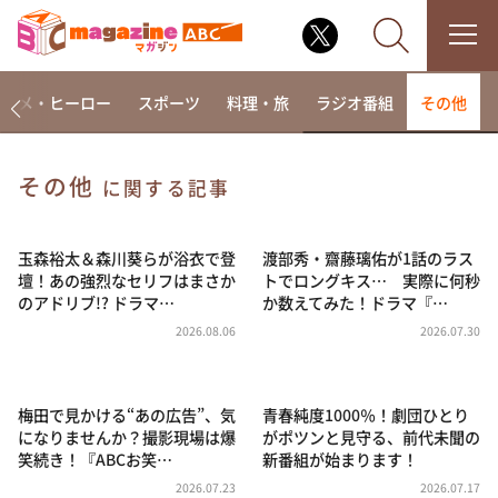
アニメ・ヒーロー
スポーツ
料理・旅
ラジオ番組
その他
その他
に関する記事
なるみ・岡村の過ぎるTV
相席食堂
玉森裕太＆森川葵らが浴衣で登
渡部秀・齋藤璃佑が1話のラス
壇！あの強烈なセリフはまさか
トでロングキス… 実際に何秒
これ余談なんですけど・・・
のアドリブ!? ドラマ…
か数えてみた！ドラマ『…
～人生密着トークバラエティ！～ やすとものいたっ
2026.08.06
2026.07.30
て真剣です
探偵！ナイトスクープ
梅田で見かける“あの広告”、気
青春純度1000％！劇団ひとり
news おかえり
になりませんか？撮影現場は爆
がポツンと見守る、前代未聞の
河合＆A.B.C-Z塚田×福井アナ「なんでやねん！？」
笑続き！『ABCお笑…
新番組が始まります！
（news おかえり）
2026.07.23
2026.07.17