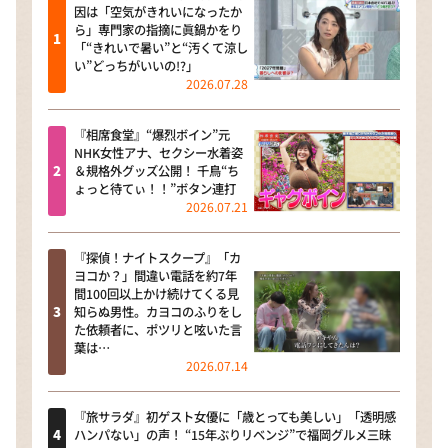
因は「空気がきれいになったか
ら」専門家の指摘に眞鍋かをり
「“きれいで暑い”と“汚くて涼し
い”どっちがいいの!?」
2026.07.28
『相席食堂』“爆烈ボイン”元
NHK女性アナ、セクシー水着姿
＆規格外グッズ公開！ 千鳥“ち
ょっと待てぃ！！”ボタン連打
2026.07.21
『探偵！ナイトスクープ』「カ
ヨコか？」間違い電話を約7年
間100回以上かけ続けてくる見
知らぬ男性。カヨコのふりをし
た依頼者に、ポツリと呟いた言
葉は…
2026.07.14
『旅サラダ』初ゲスト女優に「歳とっても美しい」「透明感
ハンパない」の声！ “15年ぶりリベンジ”で福岡グルメ三昧