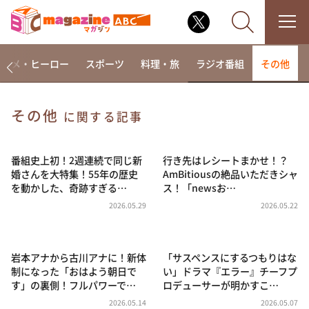
アニメ・ヒーロー
スポーツ
料理・旅
ラジオ番組
その他
その他
に関する記事
なるみ・岡村の過ぎるTV
相席食堂
番組史上初！2週連続で同じ新
行き先はレシートまかせ！？
婚さんを大特集！55年の歴史
AmBitiousの絶品いただきシャ
これ余談なんですけど・・・
を動かした、奇跡すぎる…
ス！「newsお…
～人生密着トークバラエティ！～ やすとものいたっ
2026.05.29
2026.05.22
て真剣です
探偵！ナイトスクープ
岩本アナから古川アナに！新体
「サスペンスにするつもりはな
news おかえり
制になった「おはよう朝日で
い」ドラマ『エラー』チーフプ
河合＆A.B.C-Z塚田×福井アナ「なんでやねん！？」
す」の裏側！フルパワーで…
ロデューサーが明かすこ…
（news おかえり）
2026.05.14
2026.05.07