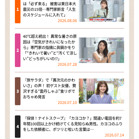
は「必ず来る」 被害は東日本大
震災の15倍…専門家断言「人生
のスケジュールに入れて」
2026.08.06
40℃超え続出！ 異常な暑さの原
因は「空気がきれいになったか
ら」専門家の指摘に眞鍋かをり
「“きれいで暑い”と“汚くて涼し
い”どっちがいいの!?」
2026.07.28
『旅サラダ』で「異次元のかわ
いさ」の声！ 初ゲスト女優、贅
沢すぎる“雲丹しゃぶ”食リポで
おちゃめ発言
2026.07.10
『探偵！ナイトスクープ』「カヨコか？」間違い電話を約7
年間100回以上かけ続けてくる見知らぬ男性。カヨコのふり
をした依頼者に、ポツリと呟いた言葉は…
2026.07.14