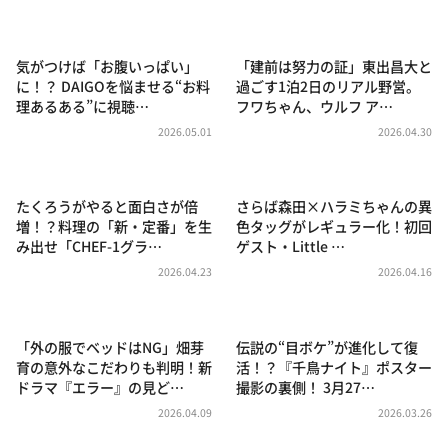
DAIGOも台所 ～きょうの献立 何にする？～
本日はダイアンなり！シーズン２
気がつけば「お腹いっぱい」
「建前は努力の証」東出昌大と
朝だ！生です旅サラダ
に！？ DAIGOを悩ませる“お料
過ごす1泊2日のリアル野営。
理あるある”に視聴…
フワちゃん、ウルフ ア…
教えて！ニュースライブ 正義のミカタ
2026.05.01
2026.04.30
ＬＩＦＥ～夢のカタチ～
新婚さんいらっしゃい！
たくろうがやると面白さが倍
さらば森田×ハラミちゃんの異
ポツンと一軒家
増！？料理の「新・定番」を生
色タッグがレギュラー化！初回
み出せ「CHEF-1グラ…
ゲスト・Little …
ザキ山小屋本館
2026.04.23
2026.04.16
ぺこぱのまるスポ
アナ回覧板
「外の服でベッドはNG」畑芽
伝説の“目ボケ”が進化して復
育の意外なこだわりも判明！新
活！？『千鳥ナイト』ポスター
ドラマ『エラー』の見ど…
撮影の裏側！ 3月27…
2026.04.09
2026.03.26