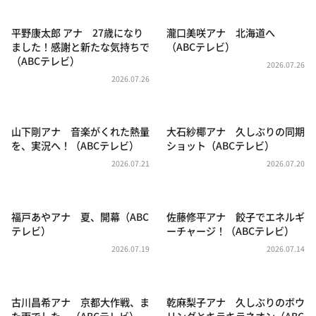
DAIGOも台所 ～きょうの献立 何にする？～
本日はダイアンなり！シーズン２
平野康太郎 アナ 27歳になり
瀧口美咲アナ 北海道へ
ました！感謝と新たな気持ちで
（ABCテレビ）
朝だ！生です旅サラダ
（ABCテレビ）
2026.07.26
教えて！ニュースライブ 正義のミカタ
2026.07.26
ＬＩＦＥ～夢のカタチ～
新婚さんいらっしゃい！
山下剛アナ 音楽がくれた熱量
大石紗椰アナ 久しぶりの同期
を、実況へ！（ABCテレビ）
ショット（ABCテレビ）
ポツンと一軒家
2026.07.21
2026.07.20
ザキ山小屋本館
ぺこぱのまるスポ
福戸あやアナ 夏、開幕（ABC
佐藤修平アナ 餃子でエネルギ
アナ回覧板
テレビ）
ーチャージ！（ABCテレビ）
2026.07.19
2026.07.14
古川昌希アナ 京都大作戦、ま
乾麻梨子アナ 久しぶりのボウ
た雨でした。（ABCテレビ）
リングとキラキラネオン（ABC