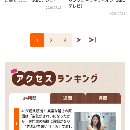
テレビ）
2026.07.13
2026.07.12
1
2
3
24時間
週間
月間
40℃超え続出！ 異常な暑さの原
因は「空気がきれいになったか
ら」専門家の指摘に眞鍋かをり
「“きれいで暑い”と“汚くて涼し