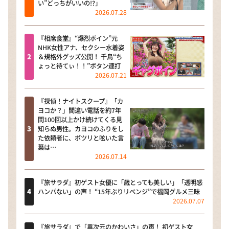
い”どっちがいいの!?」
2026.07.28
『相席食堂』“爆烈ボイン”元
NHK女性アナ、セクシー水着姿
＆規格外グッズ公開！ 千鳥“ち
ょっと待てぃ！！”ボタン連打
2026.07.21
『探偵！ナイトスクープ』「カ
ヨコか？」間違い電話を約7年
間100回以上かけ続けてくる見
知らぬ男性。カヨコのふりをし
た依頼者に、ポツリと呟いた言
葉は…
2026.07.14
『旅サラダ』初ゲスト女優に「歳とっても美しい」「透明感
ハンパない」の声！ “15年ぶりリベンジ”で福岡グルメ三昧
2026.07.07
『旅サラダ』で「異次元のかわいさ」の声！ 初ゲスト女