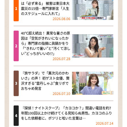
は「必ず来る」 被害は東日本大
震災の15倍…専門家断言「人生
のスケジュールに入れて」
2026.08.06
40℃超え続出！ 異常な暑さの原
因は「空気がきれいになったか
ら」専門家の指摘に眞鍋かをり
「“きれいで暑い”と“汚くて涼し
い”どっちがいいの!?」
2026.07.28
『旅サラダ』で「異次元のかわ
いさ」の声！ 初ゲスト女優、贅
沢すぎる“雲丹しゃぶ”食リポで
おちゃめ発言
2026.07.10
『探偵！ナイトスクープ』「カヨコか？」間違い電話を約7
年間100回以上かけ続けてくる見知らぬ男性。カヨコのふり
をした依頼者に、ポツリと呟いた言葉は…
2026.07.14