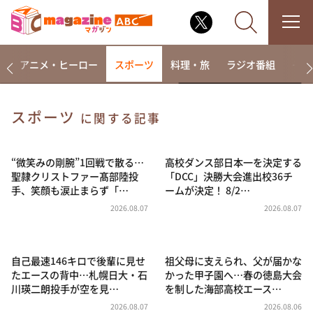
ー
アニメ・ヒーロー
スポーツ
料理・旅
ラジオ番組
その
スポーツ
に関する記事
なるみ・岡村の過ぎるTV
相席食堂
“微笑みの剛腕”1回戦で散る…
高校ダンス部日本一を決定する
聖隷クリストファー髙部陸投
「DCC」決勝大会進出校36チ
これ余談なんですけど・・・
手、笑顔も涙止まらず「…
ームが決定！ 8/2…
～人生密着トークバラエティ！～ やすとものいたっ
2026.08.07
2026.08.07
て真剣です
探偵！ナイトスクープ
自己最速146キロで後輩に見せ
祖父母に支えられ、父が届かな
news おかえり
たエースの背中…札幌日大・石
かった甲子園へ…春の徳島大会
河合＆A.B.C-Z塚田×福井アナ「なんでやねん！？」
川瑛二朗投手が空を見…
を制した海部高校エース…
（news おかえり）
2026.08.07
2026.08.06