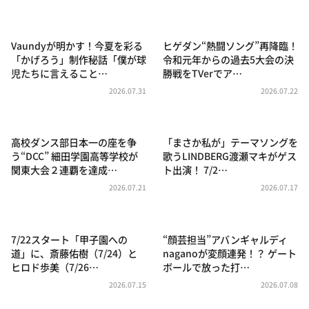
DAIGOも台所 ～きょうの献立 何にする？～
本日はダイアンなり！シーズン２
Vaundyが明かす！今夏を彩る
ヒゲダン“熱闘ソング”再降臨！
朝だ！生です旅サラダ
「かげろう」制作秘話「僕が球
令和元年からの過去5大会の決
児たちに言えること…
勝戦をTVerでア…
教えて！ニュースライブ 正義のミカタ
2026.07.31
2026.07.22
ＬＩＦＥ～夢のカタチ～
新婚さんいらっしゃい！
高校ダンス部日本一の座を争
「まさか私が」テーマソングを
ポツンと一軒家
う“DCC” 細田学園高等学校が
歌うLINDBERG渡瀬マキがゲス
関東大会２連覇を達成…
ト出演！ 7/2…
ザキ山小屋本館
2026.07.21
2026.07.17
ぺこぱのまるスポ
アナ回覧板
7/22スタート「甲子園への
“顔芸担当”アバンギャルディ
道」に、斎藤佑樹（7/24）と
naganoが変顔連発！？ ゲート
ヒロド歩美（7/26…
ボールで放った打…
2026.07.15
2026.07.08