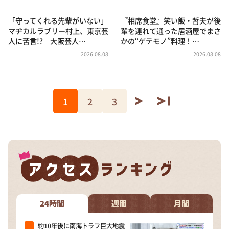
「守ってくれる先輩がいない」
『相席食堂』笑い飯・哲夫が後
マヂカルラブリー村上、東京芸
輩を連れて通った居酒屋でまさ
人に苦言!? 大阪芸人…
かの“ゲテモノ”料理！…
2026.08.08
2026.08.08
1
2
3
24時間
週間
月間
約10年後に南海トラフ巨大地震