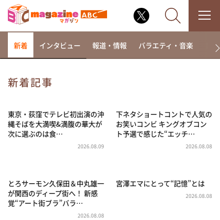
新着
インタビュー
報道・情報
バラエティ・音楽
ドラ
新着記事
なるみ・岡村の過ぎるTV
相席食堂
東京・荻窪でテレビ初出演の沖
下ネタショートコントで人気の
縄そばを大満喫&満腹の華大が
お笑いコンビ キングオブコン
これ余談なんですけど・・・
次に選ぶのは食…
ト予選で感じた“エッチ…
～人生密着トークバラエティ！～ やすとものいたっ
2026.08.09
2026.08.08
て真剣です
探偵！ナイトスクープ
とろサーモン久保田＆中丸雄一
宮澤エマにとって“記憶”とは
news おかえり
が関西のディープ街へ！ 新感
2026.08.08
河合＆A.B.C-Z塚田×福井アナ「なんでやねん！？」
覚“アート街ブラ”バラ…
（news おかえり）
2026.08.08