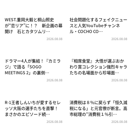
DAIGOも台所 ～きょうの献立 何にする？～
本日はダイアンなり！シーズン２
WEST.重岡大毅と桐山照史
社会問題化するフェイクニュー
朝だ！生です旅サラダ
が“恋リア”に！？ 新企画の幕
スと人気YouTubeチャンネ
開け 石とカタツムリ…
ル・COCHO CO…
教えて！ニュースライブ 正義のミカタ
2026.08.08
2026.08.08
ＬＩＦＥ～夢のカタチ～
新婚さんいらっしゃい！
ドラマー4人が集結！『カミラ
『相席食堂』 大悟が選ぶおか
ポツンと一軒家
ジ』で語る「SOGO
わり賞コレクション強烈キャラ
MEETINGS 2」の裏側…
たちの名場面から珍場面…
ザキ山小屋本館
2026.08.08
2026.08.08
ぺこぱのまるスポ
アナ回覧板
R-1王者しんいちが愛するセレ
消費税は８％に戻らず「恒久減
ッソ大阪の選手たちを直撃！
税になる」と元官僚が断言。高
まさかのエピソード続…
市総理の“消費税１％引…
2026.08.08
2026.08.08