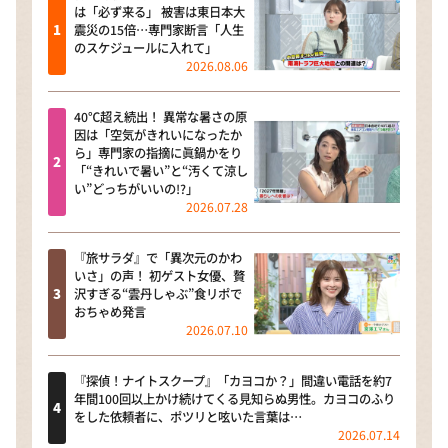
は「必ず来る」 被害は東日本大
震災の15倍…専門家断言「人生
のスケジュールに入れて」
2026.08.06
40℃超え続出！ 異常な暑さの原
因は「空気がきれいになったか
ら」専門家の指摘に眞鍋かをり
「“きれいで暑い”と“汚くて涼し
い”どっちがいいの!?」
2026.07.28
『旅サラダ』で「異次元のかわ
いさ」の声！ 初ゲスト女優、贅
沢すぎる“雲丹しゃぶ”食リポで
おちゃめ発言
2026.07.10
『探偵！ナイトスクープ』「カヨコか？」間違い電話を約7
年間100回以上かけ続けてくる見知らぬ男性。カヨコのふり
をした依頼者に、ポツリと呟いた言葉は…
2026.07.14