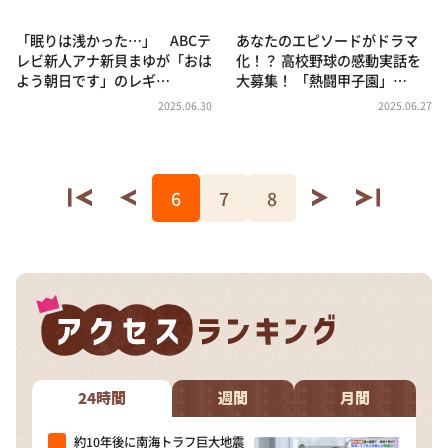
「眠りは浅かった…」 ABCテ
あなたのエピソードがドラマ
レビ新人アナ新貝まゆが「おは
化！？ 高校野球の感動実話を
よう朝日です」のレギ…
大募集！ 「熱闘甲子園」…
2025.06.30
2025.06.27
6
7
8
24時間
週間
月間
約10年後に南海トラフ巨大地震