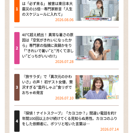
は「必ず来る」 被害は東日本大
震災の15倍…専門家断言「人生
のスケジュールに入れて」
2026.08.06
40℃超え続出！ 異常な暑さの原
因は「空気がきれいになったか
ら」専門家の指摘に眞鍋かをり
「“きれいで暑い”と“汚くて涼し
い”どっちがいいの!?」
2026.07.28
『旅サラダ』で「異次元のかわ
いさ」の声！ 初ゲスト女優、贅
沢すぎる“雲丹しゃぶ”食リポで
おちゃめ発言
2026.07.10
『探偵！ナイトスクープ』「カヨコか？」間違い電話を約7
年間100回以上かけ続けてくる見知らぬ男性。カヨコのふり
をした依頼者に、ポツリと呟いた言葉は…
2026.07.14