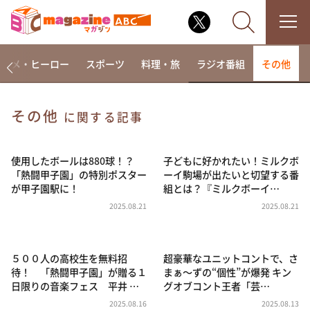
アニメ・ヒーロー
スポーツ
料理・旅
ラジオ番組
その他
その他
に関する記事
なるみ・岡村の過ぎるTV
相席食堂
使用したボールは880球！？
子どもに好かれたい！ミルクボ
「熱闘甲子園」の特別ポスター
ーイ駒場が出たいと切望する番
これ余談なんですけど・・・
が甲子園駅に！
組とは？『ミルクボーイ…
～人生密着トークバラエティ！～ やすとものいたっ
2025.08.21
2025.08.21
て真剣です
探偵！ナイトスクープ
５００人の高校生を無料招
超豪華なユニットコントで、さ
news おかえり
待！ 「熱闘甲子園」が贈る１
まぁ～ずの“個性”が爆発 キン
河合＆A.B.C-Z塚田×福井アナ「なんでやねん！？」
日限りの音楽フェス 平井 …
グオブコント王者「芸…
（news おかえり）
2025.08.16
2025.08.13