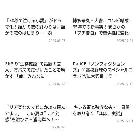
DAIGOも台所 ～きょうの献立 何にする？～
本日はダイアンなり！シーズン２
『30秒で泣ける小説』がドラ
博多華丸・大吉、コンビ結成
朝だ！生です旅サラダ
マ化！誰かの恋の終わりは、誰
35年での新事実！まさかの
かの恋のはじまり… 葵…
「プチ告白」で関係性に変化…
教えて！ニュースライブ 正義のミカタ
2025.08.07
2025.07.24
ＬＩＦＥ～夢のカタチ～
新婚さんいらっしゃい！
SNSの“生存確認”で話題の芸
Da-iCE「ノンフィクション
ポツンと一軒家
人、万バズで気づいたことを明
ズ」×高校野球のスペシャルコ
かす 「俺、みんなに…
ラボPVに大興奮！そ…
ザキ山小屋本館
2025.07.18
2025.07.17
ぺこぱのまるスポ
アナ回覧板
「リア突なのでどこかぶっ飛ん
キレる妻と残念な夫… 日常
でます」 この夏は“リア突
を取り巻く「ほぼ、実話」
感”を浴びに三浦海岸へ！…
2025.07.03
2025.07.10