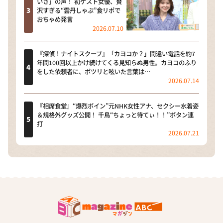
いさ」の声！ 初ゲスト女優、贅
沢すぎる“雲丹しゃぶ”食リポで
おちゃめ発言
2026.07.10
『探偵！ナイトスクープ』「カヨコか？」間違い電話を約7
年間100回以上かけ続けてくる見知らぬ男性。カヨコのふり
をした依頼者に、ポツリと呟いた言葉は…
2026.07.14
『相席食堂』“爆烈ボイン”元NHK女性アナ、セクシー水着姿
＆規格外グッズ公開！ 千鳥“ちょっと待てぃ！！”ボタン連
打
2026.07.21