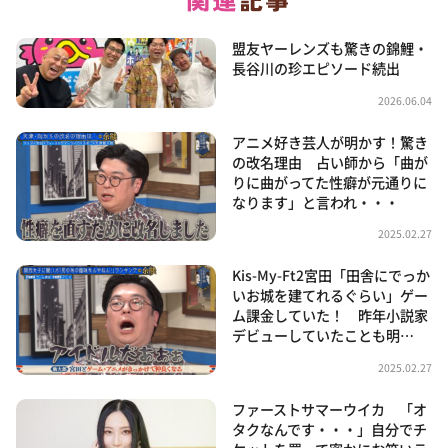
盟友ヤーレンズも驚きの錦鯉・
長谷川の珍エピソード続出
2026.06.04
アニメ好き芸人が明かす！驚き
の改名理由 占い師から「曲が
りに曲がってた性癖が元通りに
なります」と言われ・・・
2025.02.27
Kis-My-Ft2宮田「田舎にでっか
いお城を建てれるぐらい」ゲー
ム課金していた！ 昨年小説家
デビューしていたことも明…
2025.02.27
ファーストサマーウイカ 「オ
タクなんです・・・」自分でチ