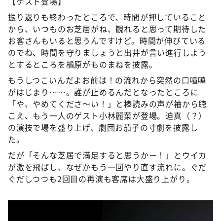
【ゲスト登場】
振り返りも終わったところで、時間が押していること
から、いつものお芝居がね、観れると思って期待した
お客さんもいると思うんですけど。時間が伸びている
のでね、時間を守りましょうと出井が言い進行しよう
とするところを楢原がものまねを披露。
もうしつこいんだよお前は！の流れから突然の口喧嘩
がはじまり……。誰が止めるんだとなったところに
「や、やめてくださ～い！」と棒読みの声が袖から聴
こえ、もう一人のゲスト小林麗菜が登場。迫真（？）
の演技で場を盛り上げ、劇団お茄子の寸劇を披露し
た。
だが「そんな芝居で満足すると思うかー！」とウイカ
が激を飛ばし、なぜかもう一回やり直す流れに。ぐだ
ぐだしつつも2回目の再演も客席は大盛り上がり。