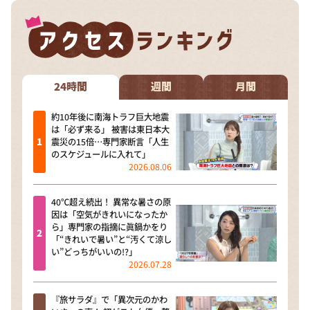
24時間
週間
月間
約10年後に南海トラフ巨大地震
は「必ず来る」 被害は東日本大
震災の15倍…専門家断言「人生
のスケジュールに入れて」
2026.08.06
40℃超え続出！ 異常な暑さの原
因は「空気がきれいになったか
ら」専門家の指摘に眞鍋かをり
「“きれいで暑い”と“汚くて涼し
い”どっちがいいの!?」
2026.07.28
『旅サラダ』で「異次元のかわ