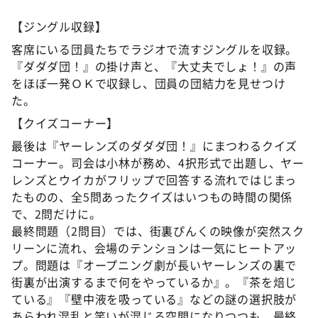
【ジングル収録】
客席にいる団員たちでラジオで流すジングルを収録。
『ダダダ団！』の掛け声と、『大丈夫でしょ！』の声
をほぼ一発ＯＫで収録し、団員の団結力を見せつけ
た。
【クイズコーナー】
最後は『ヤーレンズのダダダ団！』にまつわるクイズ
コーナー。司会は小林が務め、4択形式で出題し、ヤー
レンズとウイカがフリップで回答する流れではじまっ
たものの、全5問あったクイズはいつもの時間の関係
で、2問だけに。
最終問題（2問目）では、街裏ぴんくの映像が突然スク
リーンに流れ、会場のテンションは一気にヒートアッ
プ。問題は『オープニング劇が長いヤーレンズの裏で
街裏が出演するまで何をやっているか』。『茶を焙じ
ている』『壁中液を吸っている』などの謎の選択肢が
あらわれ混乱と笑いが混じる空間になりつつも、最終