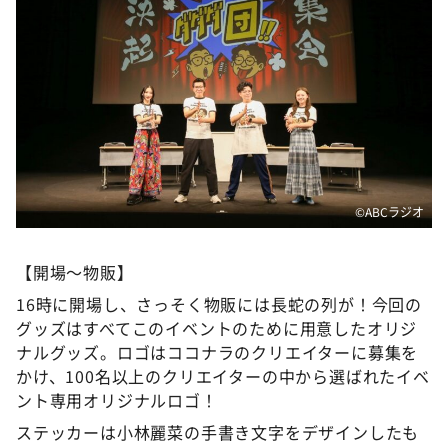
DAIGOも台所 ～きょうの献立 何にする？～
本日はダイアンなり！シーズン２
朝だ！生です旅サラダ
教えて！ニュースライブ 正義のミカタ
ＬＩＦＥ～夢のカタチ～
新婚さんいらっしゃい！
©️ABCラジオ
ポツンと一軒家
ザキ山小屋本館
【開場～物販】
ぺこぱのまるスポ
16時に開場し、さっそく物販には長蛇の列が！今回の
アナ回覧板
グッズはすべてこのイベントのために用意したオリジ
ナルグッズ。ロゴはココナラのクリエイターに募集を
かけ、100名以上のクリエイターの中から選ばれたイベ
ント専用オリジナルロゴ！
ステッカーは小林麗菜の手書き文字をデザインしたも