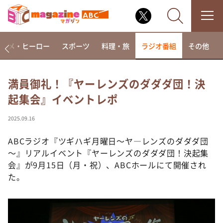
アニメ・ヒーロー
スポーツ
料理・旅
ラジオ番組
その他
満員御礼！『ヤーレンズのダダダ団！決
起集会』イベントレポ
なるみ・岡村の過ぎるTV
相席食堂
2025.09.16
これ余談なんですけど・・・
ABCラジオ『ツギハギ月曜日～ヤ―レンズのダダダ団
～人生密着トークバラエティ！～ やすとものいたっ
～』リアルイベント『ヤーレンズのダダダ団！決起集
て真剣です
会』が9月15日（月・祝）、ABCホールにて開催され
探偵！ナイトスクープ
た。
news おかえり
河合＆A.B.C-Z塚田×福井アナ「なんでやねん！？」
（news おかえり）