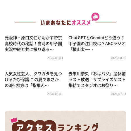
元阪神・原口文仁が明かす帝京
ChatGPTとGeminiどう違う？
高校時代の秘話！当時の甲子園
甲子園の注目校は？ABCラジオ
実況中継と共に振り返る…
『横山太一…
2026.08.03
2026.08.03
人気女性芸人、クワガタを見つ
去来川奈央『おはパソ』産休前
けるたび保護 この夏でまさか
ラスト放送！サプライズゲスト
の3匹 相方は「指飛ん…
集結でスタジオはお祭り…
2026.08.01
2026.07.31