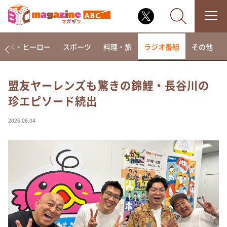
アニメ・ヒーロー
スポーツ
料理・旅
ラジオ番組
その他
盟友ヤーレンズも驚きの錦鯉・長谷川の
珍エピソード続出
なるみ・岡村の過ぎるTV
相席食堂
2026.06.04
これ余談なんですけど・・・
～人生密着トークバラエティ！～ やすとものいたっ
て真剣です
探偵！ナイトスクープ
news おかえり
河合＆A.B.C-Z塚田×福井アナ「なんでやねん！？」
（news おかえり）