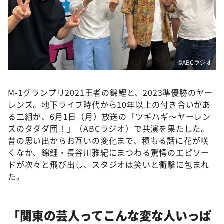
DAIGOも台所 ～きょうの献立 何にする？～
本日はダイアンなり！シーズン２
朝だ！生です旅サラダ
教えて！ニュースライブ 正義のミカタ
©️ABCラジオ
ＬＩＦＥ～夢のカタチ～
新婚さんいらっしゃい！
M-1グランプリ2021王者の錦鯉と、2023準優勝のヤー
レンズ。地下ライブ時代から10年以上の付き合いがあ
ポツンと一軒家
る二組が、6月1日（月）放送の「ツギハギ～ヤーレン
ザキ山小屋本館
ズのダダダ団！」（ABCラジオ）で共演を果たした。
昔の思い出からお互いの変化まで、積もる話に花が咲
ぺこぱのまるスポ
くなか、錦鯉・長谷川雅紀にまつわる驚愕のエピソー
アナ回覧板
ドが次々と飛び出し、スタジオは笑いと衝撃に包まれ
た。
「関東の芸人ってこんな変な人いっぱ