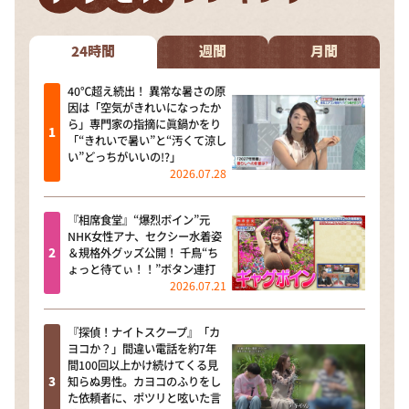
24時間
週間
月間
40℃超え続出！ 異常な暑さの原
因は「空気がきれいになったか
ら」専門家の指摘に眞鍋かをり
「“きれいで暑い”と“汚くて涼し
い”どっちがいいの!?」
2026.07.28
『相席食堂』“爆烈ボイン”元
NHK女性アナ、セクシー水着姿
＆規格外グッズ公開！ 千鳥“ち
ょっと待てぃ！！”ボタン連打
2026.07.21
『探偵！ナイトスクープ』「カ
ヨコか？」間違い電話を約7年
間100回以上かけ続けてくる見
知らぬ男性。カヨコのふりをし
た依頼者に、ポツリと呟いた言