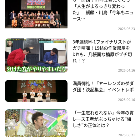
「人生がまるっきり変わっ
た」 麒麟・川島「今年もニュ
ース…
2026.06.23
3年連続M-1ファイナリストが
ガチ喧嘩！15帖の作業部屋を
DIYも、几帳面な楢原がブチ切
れ！？
2026.04.16
満員御礼！『ヤーレンズのダダ
ダ団！決起集会』イベントレポ
2025.09.16
「一生忘れられない」今年の賞
レース王者がぶっちゃける“悔
しさ”の正体とは？
2025.08.21