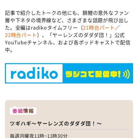
記事で紹介したトークの他にも、錦鯉の意外なファン
層や下ネタの境界線など、さまざまな話題が飛び出し
た。全編はradikoタイムフリー（
21時台パート
／
22時台パート
）、「ヤーレンズのダダダ団！」公式
YouTubeチャンネル、および各ポッドキャストで配信
中。
番組
情報
ツギハギ～ヤーレンズのダダダ団！～
毎週月曜夜11時~11時30分