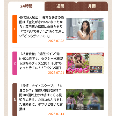
DAIGOも台所 ～きょうの献立 何にする？～
24時間
週間
月間
本日はダイアンなり！シーズン２
40℃超え続出！ 異常な暑さの原
朝だ！生です旅サラダ
因は「空気がきれいになったか
ら」専門家の指摘に眞鍋かをり
教えて！ニュースライブ 正義のミカタ
「“きれいで暑い”と“汚くて涼し
い”どっちがいいの!?」
ＬＩＦＥ～夢のカタチ～
2026.07.28
新婚さんいらっしゃい！
『相席食堂』“爆烈ボイン”元
ポツンと一軒家
NHK女性アナ、セクシー水着姿
＆規格外グッズ公開！ 千鳥“ち
ザキ山小屋本館
ょっと待てぃ！！”ボタン連打
2026.07.21
ぺこぱのまるスポ
アナ回覧板
『探偵！ナイトスクープ』「カ
ヨコか？」間違い電話を約7年
間100回以上かけ続けてくる見
知らぬ男性。カヨコのふりをし
た依頼者に、ポツリと呟いた言
葉は…
2026.07.14