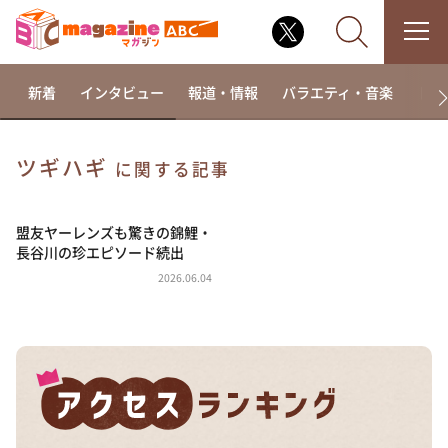
新着
インタビュー
報道・情報
バラエティ・音楽
ドラ
ツギハギ
に関する記事
なるみ・岡村の過ぎるTV
相席食堂
盟友ヤーレンズも驚きの錦鯉・
長谷川の珍エピソード続出
これ余談なんですけど・・・
2026.06.04
～人生密着トークバラエティ！～ やすとものいたっ
て真剣です
探偵！ナイトスクープ
news おかえり
河合＆A.B.C-Z塚田×福井アナ「なんでやねん！？」
（news おかえり）