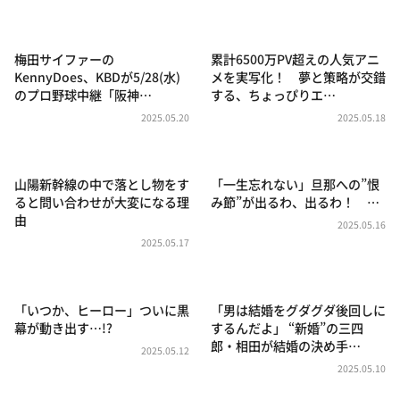
DAIGOも台所 ～きょうの献立 何にする？～
本日はダイアンなり！シーズン２
梅田サイファーの
累計6500万PV超えの人気アニ
朝だ！生です旅サラダ
KennyDoes、KBDが5/28(水)
メを実写化！ 夢と策略が交錯
のプロ野球中継「阪神…
する、ちょっぴりエ…
教えて！ニュースライブ 正義のミカタ
2025.05.20
2025.05.18
ＬＩＦＥ～夢のカタチ～
新婚さんいらっしゃい！
山陽新幹線の中で落とし物をす
「一生忘れない」旦那への”恨
ポツンと一軒家
ると問い合わせが大変になる理
み節”が出るわ、出るわ！ …
由
ザキ山小屋本館
2025.05.16
2025.05.17
ぺこぱのまるスポ
アナ回覧板
「いつか、ヒーロー」ついに黒
「男は結婚をグダグダ後回しに
幕が動き出す…!?
するんだよ」 “新婚”の三四
郎・相田が結婚の決め手…
2025.05.12
2025.05.10