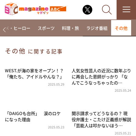
アニメ・ヒーロー
スポーツ
料理・旅
ラジオ番組
その他
その他
に関する記事
なるみ・岡村の過ぎるTV
相席食堂
WEST.が海の家をオープン！？
人気女性芸人の近況に数年ぶり
「俺たち、アイドルやんな？」
に再会した恩師がっかり 「な
これ余談なんですけど・・・
んでこうなっちゃったの…
2025.05.29
～人生密着トークバラエティ！～ やすとものいたっ
2025.05.24
て真剣です
探偵！ナイトスクープ
「DAIGOも台所」 涙のロケ
開示請求ってどうなるの？ 現
news おかえり
になった理由
役弁護士・こたけ正義感が解説
河合＆A.B.C-Z塚田×福井アナ「なんでやねん！？」
「芸能人は叩かないほう…
（news おかえり）
2025.05.23
2025.05.21