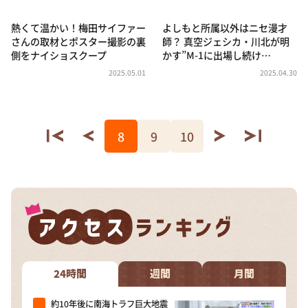
熱くて温かい！梅田サイファー
よしもと所属以外はニセ漫才
さんの取材とポスター撮影の裏
師？ 真空ジェシカ・川北が明
側をナイショスクープ
かす”M-1に出場し続け…
2025.05.01
2025.04.30
8
9
10
24時間
週間
月間
約10年後に南海トラフ巨大地震