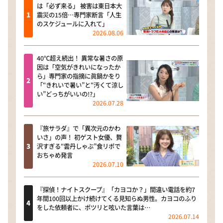
は「必ず来る」 被害は東日本大
震災の15倍…専門家断言「人生
のスケジュールに入れて」
2026.08.06
40℃超え続出！ 異常な暑さの原
因は「空気がきれいになったか
ら」専門家の指摘に眞鍋かをり
「“きれいで暑い”と“汚くて涼し
い”どっちがいいの!?」
2026.07.28
『旅サラダ』で「異次元のかわ
いさ」の声！ 初ゲスト女優、贅
沢すぎる“雲丹しゃぶ”食リポで
おちゃめ発言
2026.07.10
『探偵！ナイトスクープ』「カヨコか？」間違い電話を約7
年間100回以上かけ続けてくる見知らぬ男性。カヨコのふり
をした依頼者に、ポツリと呟いた言葉は…
2026.07.14