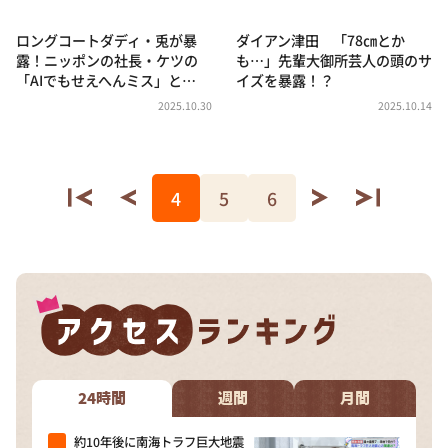
ロングコートダディ・兎が暴
ダイアン津田 「78㎝とか
露！ニッポンの社長・ケツの
も…」先輩大御所芸人の頭のサ
「AIでもせえへんミス」と…
イズを暴露！？
2025.10.30
2025.10.14
4
5
6
24時間
週間
月間
約10年後に南海トラフ巨大地震