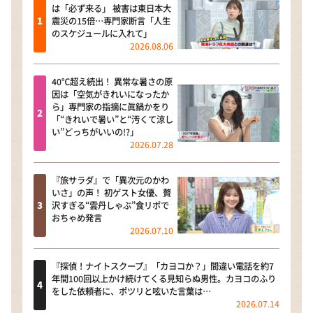
は「必ず来る」 被害は東日本大
震災の15倍…専門家断言「人生
のスケジュールに入れて」
2026.08.06
40℃超え続出！ 異常な暑さの原
因は「空気がきれいになったか
ら」専門家の指摘に眞鍋かをり
「“きれいで暑い”と“汚くて涼し
い”どっちがいいの!?」
2026.07.28
『旅サラダ』で「異次元のかわ
いさ」の声！ 初ゲスト女優、贅
沢すぎる“雲丹しゃぶ”食リポで
おちゃめ発言
2026.07.10
『探偵！ナイトスクープ』「カヨコか？」間違い電話を約7
年間100回以上かけ続けてくる見知らぬ男性。カヨコのふり
をした依頼者に、ポツリと呟いた言葉は…
2026.07.14