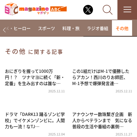
アニメ・ヒーロー
スポーツ
料理・旅
ラジオ番組
その他
その他
に関する記事
なるみ・岡村の過ぎるTV
相席食堂
おにぎりを握って1000万
この1組だけはM-1で優勝した
円！？ ツナマヨに続く「新・
らアカン！西川のりお師匠、
これ余談なんですけど・・・
定番」を生み出すのは誰な…
M-1予想で爆弾発言連…
～人生密着トークバラエティ！～ やすとものいたっ
2025.12.11
2025.12.11
て真剣です
探偵！ナイトスクープ
ドラマ「DARK13 踊るゾンビ学
アナウンサー数珠繋ぎ企画 新
news おかえり
校」でイケメンゾンビに。人間
人からベテランまで 気になる
河合＆A.B.C-Z塚田×福井アナ「なんでやねん！？」
力も一流！なTJ…
普段の生活や番組の裏側…
（news おかえり）
2025.12.04
2025.11.27