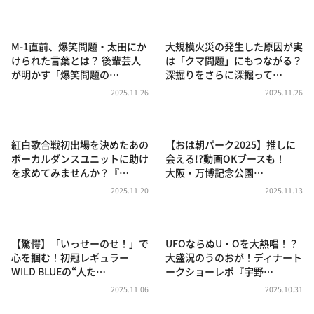
DAIGOも台所 ～きょうの献立 何にする？～
本日はダイアンなり！シーズン２
M-1直前、爆笑問題・太田にか
大規模火災の発生した原因が実
朝だ！生です旅サラダ
けられた言葉とは？ 後輩芸人
は「クマ問題」にもつながる？
が明かす「爆笑問題の…
深掘りをさらに深掘って…
教えて！ニュースライブ 正義のミカタ
2025.11.26
2025.11.26
ＬＩＦＥ～夢のカタチ～
新婚さんいらっしゃい！
紅白歌合戦初出場を決めたあの
【おは朝パーク2025】推しに
ポツンと一軒家
ボーカルダンスユニットに助け
会える!?動画OKブースも！
を求めてみませんか？『…
大阪・万博記念公園…
ザキ山小屋本館
2025.11.20
2025.11.13
ぺこぱのまるスポ
アナ回覧板
【驚愕】「いっせーのせ！」で
UFOならぬU・Oを大熱唱！？
心を掴む！初冠レギュラー
大盛況のうのおが！ディナート
WILD BLUEの“人た…
ークショーレポ『宇野…
2025.11.06
2025.10.31