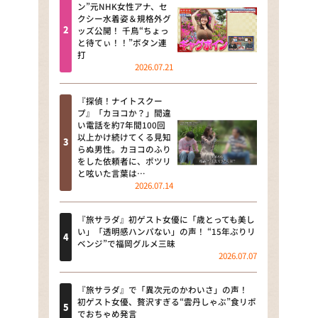
河合＆A.B.C-Z塚田×福井アナ
ン”元NHK女性アナ、セ
クシー水着姿＆規格外グ
「なんでやねん！？」（news お
ッズ公開！ 千鳥“ちょっ
かえり）
と待てぃ！！”ボタン連
打
DAIGOも台所 ～きょうの献立 何
2026.07.21
にする？～
『探偵！ナイトスクー
本日はダイアンなり！シーズン２
プ』「カヨコか？」間違
い電話を約7年間100回
朝だ！生です旅サラダ
以上かけ続けてくる見知
らぬ男性。カヨコのふり
をした依頼者に、ポツリ
教えて！ニュースライブ 正義の
と呟いた言葉は…
ミカタ
2026.07.14
ＬＩＦＥ～夢のカタチ～
『旅サラダ』初ゲスト女優に「歳とっても美し
い」「透明感ハンパない」の声！ “15年ぶりリ
新婚さんいらっしゃい！
ベンジ”で福岡グルメ三昧
2026.07.07
ポツンと一軒家
『旅サラダ』で「異次元のかわいさ」の声！
ザキ山小屋本館
初ゲスト女優、贅沢すぎる“雲丹しゃぶ”食リポ
でおちゃめ発言