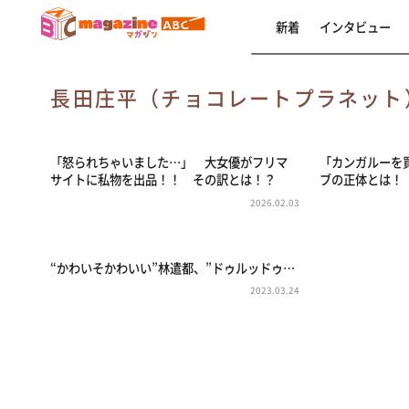
新着
インタビュー
長田庄平（チョコレートプラネッ
「怒られちゃいました…」 大女優がフリマ
「カンガルーを
サイトに私物を出品！！ その訳とは！？
ブの正体とは
2026.02.03
“かわいそかわいい”林遣都、”ドゥルッドゥ…
2023.03.24