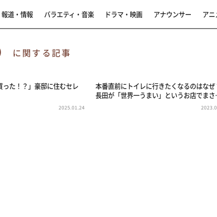
報道・情報
バラエティ・音楽
ドラマ・映画
アナウンサー
アニ
ト）
に関する記事
買った！？」豪邸に住むセレ
本番直前にトイレに行きたくなるのはなぜ
！
長田が「世界一うまい」というお店でまさ
2025.01.24
2023.0