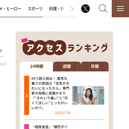
メ・ヒーロー
スポーツ
料理・旅
ラジオ番組
その他
？
なるみ・岡村の過ぎるTV
…
5.23
相席食堂
24時間
週間
月間
これ余談なんですけど・・・
40℃超え続出！ 異常な
暑さの原因は「空気がき
れいになったから」専門
～人生密着トークバラエティ！
家の指摘に眞鍋かをり
～ やすとものいたって真剣です
「“きれいで暑い”と“汚
くて涼しい”どっちがい
探偵！ナイトスクープ
いの!?」
2026.07.28
news おかえり
『相席食堂』“爆烈ボイ