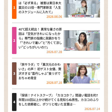
は「必ず来る」 被害は東日本大
震災の15倍…専門家断言「人生
のスケジュールに入れて」
2026.08.06
40℃超え続出！ 異常な暑さの原
因は「空気がきれいになったか
ら」専門家の指摘に眞鍋かをり
「“きれいで暑い”と“汚くて涼し
い”どっちがいいの!?」
2026.07.28
『旅サラダ』で「異次元のかわ
いさ」の声！ 初ゲスト女優、贅
沢すぎる“雲丹しゃぶ”食リポで
おちゃめ発言
2026.07.10
『探偵！ナイトスクープ』「カヨコか？」間違い電話を約7
年間100回以上かけ続けてくる見知らぬ男性。カヨコのふり
をした依頼者に、ポツリと呟いた言葉は…
2026.07.14