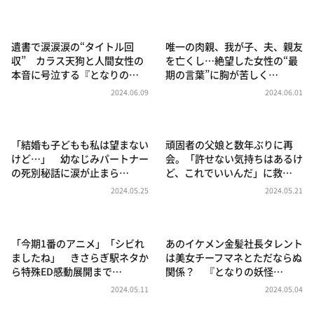
DAIGOも台所 ～きょうの献立 何にする？～
本日はダイアンなり！シーズン２
遺書で涙涙涙の“タイトル回
唯一の肉親、我が子、夫、親友
朝だ！生です旅サラダ
収” カラス天狗と人間女性の
を亡くし…絶望した女性の“最
本音に号泣する『となりの…
期の言葉”に胸が苦しく…
教えて！ニュースライブ 正義のミカタ
2024.06.09
2024.06.01
ＬＩＦＥ～夢のカタチ～
新婚さんいらっしゃい！
「結婚も子どもも私は望まない
頑固者の父娘と数年ぶりに再
ポツンと一軒家
けど…」 幼なじみパートナー
会。「許せない気持ちはあるけ
の死別秘話に涙が止まら…
ど、これでいいんだ」に救…
ザキ山小屋本館
2024.05.25
2024.05.21
ぺこぱのまるスポ
アナ回覧板
「今期1番のアニメ」「シビれ
あのイケメン金髪社長タレント
ましたね」 きさらぎ駅ネタか
は美女チーフマネとただならぬ
ら特殊ED感動展開まで…
関係？ 『となりの妖怪…
2024.05.11
2024.05.04