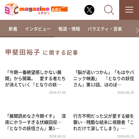
新着
インタビュー
報道・情報
バラエティ・音楽
ドラ
甲斐田裕子
に関する記事
なるみ・岡村の過ぎるTV
相席食堂
「今期一番絶望感しかない展
「脳が追いつかん」「もはやパ
開」から開幕。 愛する者たち
ニック映画」 『となりの妖怪
これ余談なんですけど・・・
が消えていく『となりの妖…
さん』第12話、ほのぼ…
～人生密着トークバラエティ！～ やすとものいたっ
2024.07.06
2024.06.29
て真剣です
探偵！ナイトスクープ
「展開読めなさ今期イチ」 深
行方不明だった父が愛する娘を
news おかえり
夜にホラーすぎる伏線回収…
襲い…残酷な結末に視聴者「こ
河合＆A.B.C-Z塚田×福井アナ「なんでやねん！？」
『となりの妖怪さん』第1…
れだけで涙してしまう」…
（news おかえり）
2024.06.22
2024.06.15