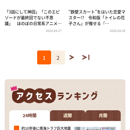
「3話にして神回」「このエピ
“鉄壁スカート”をはいた恋愛マ
ソードが最終回でない不思
スター!? 令和版「トイレの花
議」 ほのぼの日常系アニメ…
子さん」が推せる『…
2024.04.27
2024.04.20
1
2
24時間
週間
月間
約10年後に南海トラフ巨大地震