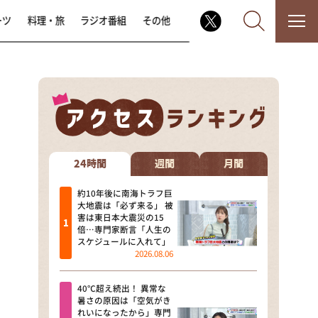
ーツ
料理・旅
ラジオ番組
その他
なるみ・岡村の過ぎるTV
相席食堂
24時間
週間
月間
これ余談なんですけど・・・
約10年後に南海トラフ巨
大地震は「必ず来る」 被
害は東日本大震災の15
～人生密着トークバラエティ！
倍…専門家断言「人生の
～ やすとものいたって真剣です
スケジュールに入れて」
2026.08.06
探偵！ナイトスクープ
40℃超え続出！ 異常な
news おかえり
暑さの原因は「空気がき
れいになったから」専門