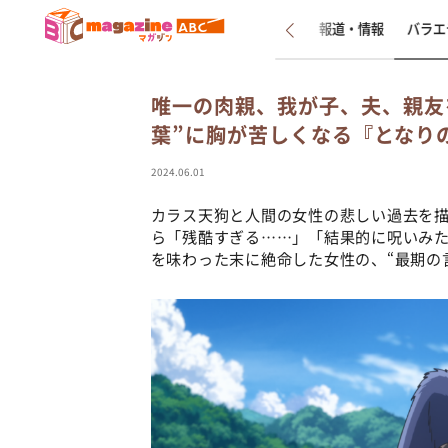
新着
インタビュー
報道・情報
バラエ
唯一の肉親、我が子、夫、親友
葉”に胸が苦しくなる『となり
2024.06.01
カラス天狗と人間の女性の悲しい過去を
ら「残酷すぎる……」「結果的に呪いみ
を味わった末に絶命した女性の、“最期の