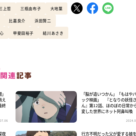
三上哲
三瓶由布子
大地葉
比嘉良介
浜田賢二
心
甲斐田裕子
結川あさき
開」
「脳が追いつかん」「もはや
消え
ック映画」 『となりの妖怪
最終
ん』第12話、ほのぼの日常か
変した世界にネット阿鼻叫喚
07.06
2024.0
深夜
行方不明だった父が愛する娘