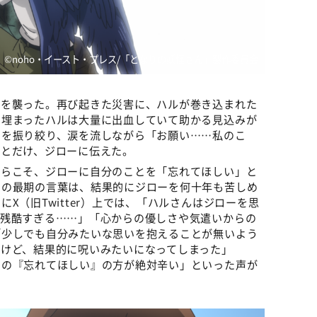
©noho・イースト・プレス/「となりの妖怪さん」製作委員会
ーを襲った。再び起きた災害に、ハルが巻き込まれた
に埋まったハルは大量に出血していて助かる見込みが
力を振り絞り、涙を流しながら「お願い……私のこ
」とだけ、ジローに伝えた。
からこそ、ジローに自分のことを「忘れてほしい」と
この最期の言葉は、結果的にジローを何十年も苦しめ
X（旧Twitter）上では、「ハルさんはジローを思
は残酷すぎる……」「心からの優しさや気遣いからの
「少しでも自分みたいな思いを抱えることが無いよう
けど、結果的に呪いみたいになってしまった」
らの『忘れてほしい』の方が絶対辛い」といった声が