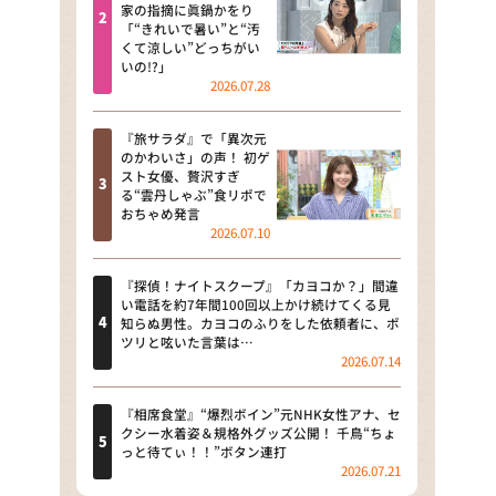
河合＆A.B.C-Z塚田×福井アナ
家の指摘に眞鍋かをり
「“きれいで暑い”と“汚
「なんでやねん！？」（news お
くて涼しい”どっちがい
かえり）
いの!?」
2026.07.28
DAIGOも台所 ～きょうの献立 何
にする？～
『旅サラダ』で「異次元
のかわいさ」の声！ 初ゲ
本日はダイアンなり！シーズン２
スト女優、贅沢すぎ
る“雲丹しゃぶ”食リポで
朝だ！生です旅サラダ
おちゃめ発言
2026.07.10
教えて！ニュースライブ 正義の
ミカタ
『探偵！ナイトスクープ』「カヨコか？」間違
い電話を約7年間100回以上かけ続けてくる見
ＬＩＦＥ～夢のカタチ～
知らぬ男性。カヨコのふりをした依頼者に、ポ
ツリと呟いた言葉は…
2026.07.14
新婚さんいらっしゃい！
ポツンと一軒家
『相席食堂』“爆烈ボイン”元NHK女性アナ、セ
クシー水着姿＆規格外グッズ公開！ 千鳥“ちょ
っと待てぃ！！”ボタン連打
ザキ山小屋本館
2026.07.21