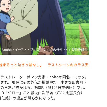
©noho・イースト・プレス/「となりの妖怪さん」製作委員会
分まるっと泣きっぱなし」 ラストシーンのカラス天
ラストレーター兼マンガ家・nohoの同名コミック。
載され、現在はその外伝が掲載中だ。小さな田舎町・
の日常が描かれる。第8話（5月25日放送回）では、
の「ジロー」こと縁火山次郎坊（CV：比嘉良介）
目仁美）の過去が明らかになった。