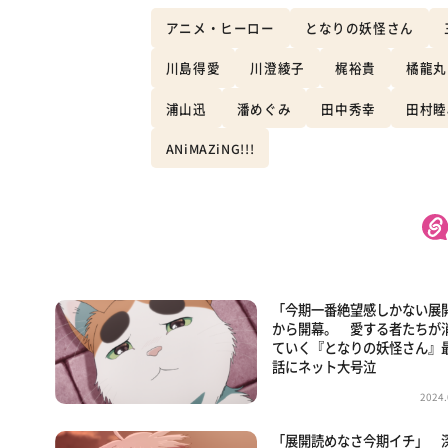
アニメ・ヒーロー
となりの妖怪さん
川島得愛
川澄綾子
梶裕貴
橘龍丸
浦山迅
潘めぐみ
田中秀幸
田村睦
ANiMAZiNG!!!
「今期一番絶望感しかない展
から開幕。 愛する者たちが
ていく『となりの妖怪さん』
話にネット大号泣
2024.
「展開読めなさ今期イチ」 