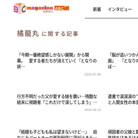
新着
インタビュー
橘龍丸
に関する記事
「今期一番絶望感しかない展開」から開
「脳が追いつか
幕。 愛する者たちが消えていく『となりの
画」 『となり
妖…
ぼ…
2024.07.06
行方不明だった父が愛する娘を襲い…残酷な
遺書で涙涙涙の
結末に視聴者「これだけで涙してしまう」…
と人間女性の本
2024.06.15
「結婚も子どもも私は望まないけど…」 幼
頑固者の父娘と
なじみパートナーの死別秘話に涙が止まら…
気持ちはあるけ