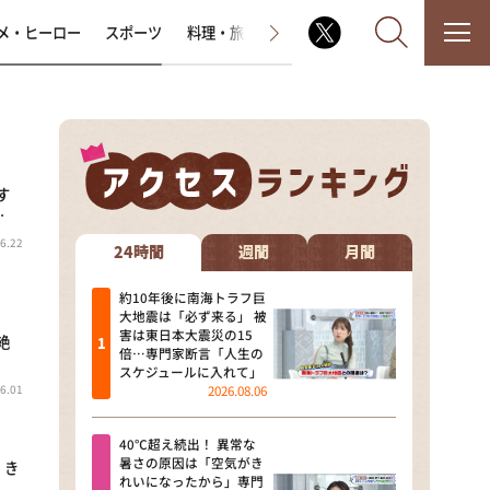
メ・ヒーロー
スポーツ
料理・旅
ラジオ番組
その他
す
なるみ・岡村の過ぎるTV
…
6.22
相席食堂
24時間
週間
月間
これ余談なんですけど・・・
約10年後に南海トラフ巨
大地震は「必ず来る」 被
害は東日本大震災の15
絶
～人生密着トークバラエティ！
倍…専門家断言「人生の
～ やすとものいたって真剣です
スケジュールに入れて」
6.01
2026.08.06
探偵！ナイトスクープ
40℃超え続出！ 異常な
news おかえり
暑さの原因は「空気がき
 き
れいになったから」専門