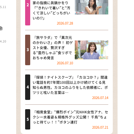
河合＆A.B.C-Z塚田×福井アナ
家の指摘に眞鍋かをり
5.11
「“きれいで暑い”と“汚
「なんでやねん！？」（news お
くて涼しい”どっちがい
かえり）
いの!?」
2026.07.28
DAIGOも台所 ～きょうの献立 何
令
にする？～
『旅サラダ』で「異次元
4.20
のかわいさ」の声！ 初ゲ
本日はダイアンなり！シーズン２
スト女優、贅沢すぎ
る“雲丹しゃぶ”食リポで
朝だ！生です旅サラダ
おちゃめ発言
2026.07.10
教えて！ニュースライブ 正義の
ミカタ
『探偵！ナイトスクープ』「カヨコか？」間違
い電話を約7年間100回以上かけ続けてくる見
ＬＩＦＥ～夢のカタチ～
知らぬ男性。カヨコのふりをした依頼者に、ポ
ツリと呟いた言葉は…
2026.07.14
新婚さんいらっしゃい！
ポツンと一軒家
『相席食堂』“爆烈ボイン”元NHK女性アナ、セ
クシー水着姿＆規格外グッズ公開！ 千鳥“ちょ
っと待てぃ！！”ボタン連打
ザキ山小屋本館
2026.07.21