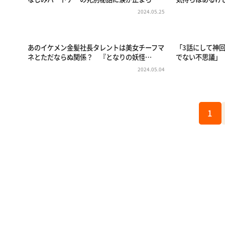
2024.05.25
あのイケメン金髪社長タレントは美女チーフマ
「3話にして神
ネとただならぬ関係？ 『となりの妖怪…
でない不思議」
2024.05.04
1