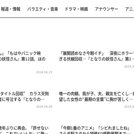
報道・情報
バラエティ・音楽
ドラマ・映画
アナウンサー
アニ
ん」「もはやパニック映
「展開読めなさ今期イチ」 深夜にホラー
の妖怪さん』第12話、ほの
ぎる伏線回収…『となりの妖怪さん』第1
2024.0
2024.06.29
“タイトル回収” カラス天狗
唯一の肉親、我が子、夫、親友を亡くし…
音に号泣する『となりの…
望した女性の“最期の言葉”に胸が苦しく…
2024.06.09
2024.0
数年ぶりに再会。「許せない
「今期1番のアニメ」「シビれましたね」
ど、これでいいんだ」に救…
さらぎ駅ネタから特殊ED感動展開まで…