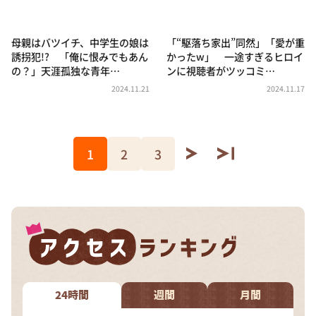
母親はバツイチ、中学生の娘は
「“駆落ち家出”同然」「愛が重
誘拐犯!? 「俺に恨みでもあん
かったw」 一途すぎるヒロイ
の？」天涯孤独な青年…
ンに視聴者がツッコミ…
2024.11.21
2024.11.17
1
2
3
24時間
週間
月間