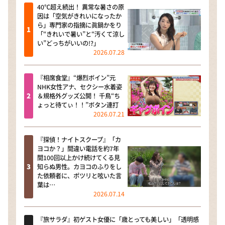
40℃超え続出！ 異常な暑さの原
因は「空気がきれいになったか
ら」専門家の指摘に眞鍋かをり
「“きれいで暑い”と“汚くて涼し
い”どっちがいいの!?」
2026.07.28
『相席食堂』“爆烈ボイン”元
NHK女性アナ、セクシー水着姿
＆規格外グッズ公開！ 千鳥“ち
ょっと待てぃ！！”ボタン連打
2026.07.21
『探偵！ナイトスクープ』「カ
ヨコか？」間違い電話を約7年
間100回以上かけ続けてくる見
知らぬ男性。カヨコのふりをし
た依頼者に、ポツリと呟いた言
葉は…
2026.07.14
『旅サラダ』初ゲスト女優に「歳とっても美しい」「透明感