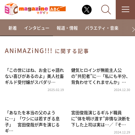
新着
インタビュー
報道・情報
バラエティ・音楽
ドラ
ANiMAZiNG!!!
に関する記事
なるみ・岡村の過ぎるTV
相席食堂
「この世にはね、お金じゃ語れ
健気ヒロインが無能主人公
ない喜びがあるのよ」美人社畜
の“共犯者”に…「私にも半分、
これ余談なんですけど・・・
ギルド受付嬢がスパダリ…
背負わせてくれませんか」…
～人生密着トークバラエティ！～ やすとものいたっ
2025.02.19
2024.12.30
て真剣です
探偵！ナイトスクープ
「あなたを本当の父のよう
宮田俊哉演じるギルド職員
news おかえり
に…」「ワシには若すぎる息
に“体を明け渡す”非情な決断を
河合＆A.B.C-Z塚田×福井アナ「なんでやねん！？」
子」 宮田俊哉が声を演じる
下した上司は実は…／『そ…
（news おかえり）
ギ…
2024.12.29