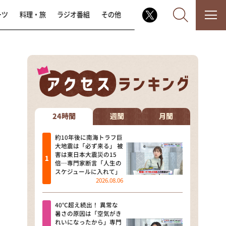
ーツ
料理・旅
ラジオ番組
その他
なるみ・岡村の過ぎるTV
相席食堂
24時間
週間
月間
これ余談なんですけど・・・
約10年後に南海トラフ巨
大地震は「必ず来る」 被
害は東日本大震災の15
～人生密着トークバラエティ！
倍…専門家断言「人生の
～ やすとものいたって真剣です
スケジュールに入れて」
2026.08.06
探偵！ナイトスクープ
40℃超え続出！ 異常な
news おかえり
暑さの原因は「空気がき
れいになったから」専門