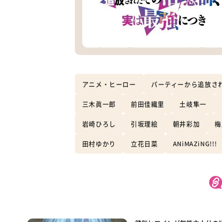
アニメ・ヒーロー
パーティーから追放さ
三木眞一郎
前田佳織里
土岐隼一
岩崎ひろし
引坂理絵
朝井彩加
梅
田村ゆかり
立花日菜
ANiMAZiNG!!!