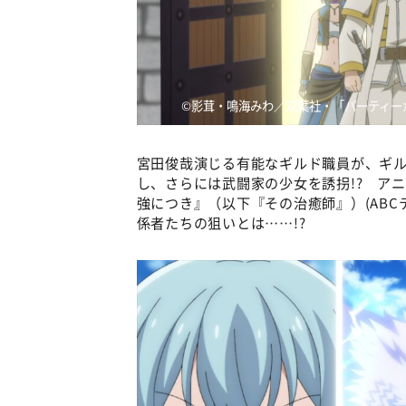
©️影茸・鳴海みわ／双葉社・「パーティー
宮田俊哉演じる有能なギルド職員が、ギ
し、さらには武闘家の少女を誘拐!? ア
強につき』（以下『その治癒師』）(ABC
係者たちの狙いとは……!?