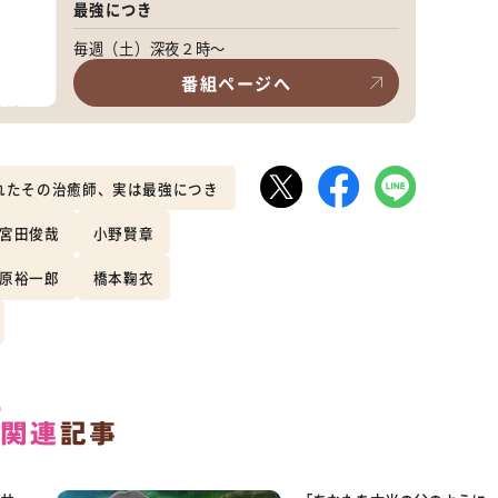
最強につき
毎週（土）深夜２時～
番組ページへ
れたその治癒師、実は最強につき
宮田俊哉
小野賢章
原裕一郎
橋本鞠衣