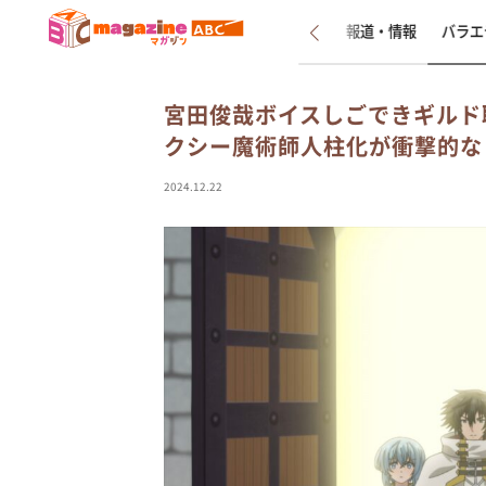
新着
インタビュー
報道・情報
バラエ
宮田俊哉ボイスしごできギルド
クシー魔術師人柱化が衝撃的な
2024.12.22