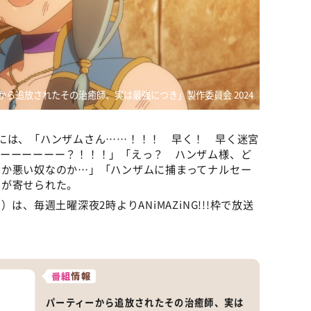
から追放されたその治癒師、実は最強につき」製作委員会 2024
には、「ハンザムさん……！！！ 早く！ 早く迷宮
ーーーーーーー？！！！」「えっ？ ハンザム様、ど
のか悪い奴なのか…」「ハンザムに捕まってナルセー
声が寄せられた。
は、毎週土曜深夜2時よりANiMAZiNG!!!枠で放送
番組
情報
パーティーから追放されたその治癒師、実は