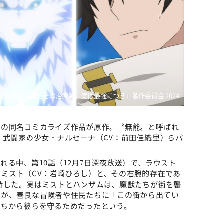
から追放されたその治癒師、実は最強につき」製作委員会 2024
わの同名コミカライズ作品が原作。〝無能〟と呼ばれ
、武闘家の少女・ナルセーナ（CV：前田佳織里）らパ
れる中、第10話（12月7日深夜放送）で、ラウスト
ミスト（CV：岩崎ひろし）と、その右腕的存在であ
峙した。実はミストとハンザムは、魔獣たちが街を襲
ムが、善良な冒険者や住民たちに「この街から出てい
たちから彼らを守るためだったという。