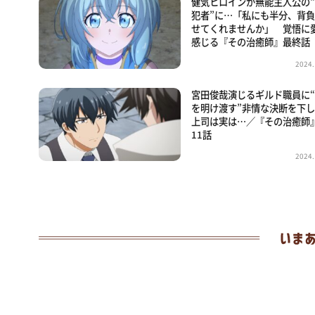
健気ヒロインが無能主人公の
犯者”に…「私にも半分、背
せてくれませんか」 覚悟に
感じる『その治癒師』最終話
2024.
宮田俊哉演じるギルド職員に
を明け渡す”非情な決断を下
上司は実は…／『その治癒師
11話
2024.