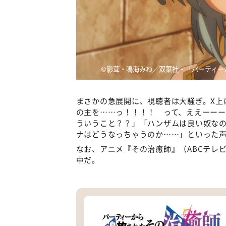
©️影茸・鳴海みわ／双葉社・「パーティー
まさかの急展開に、視聴者は大騒ぎ。X上
の主を……っ！！！！ って、ええーー
ういうこと？？」「ハンザムは良い奴な
ナはどうなっちゃうのか……」といった
なお、アニメ『その治癒師』（ABCテレビ）
中だ。