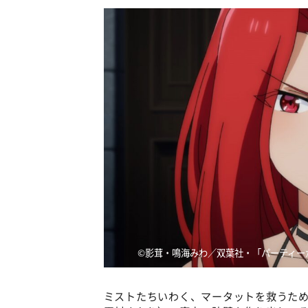
©️影茸・鳴海みわ／双葉社・「パーティー
ミストたちいわく、マータットを救うため