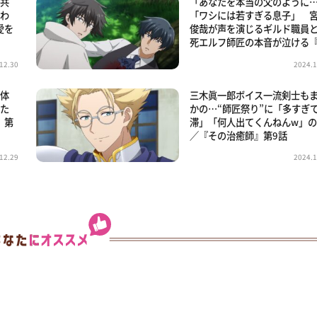
“共
「あなたを本当の父のように
負わ
「ワシには若すぎる息子」 
愛を
俊哉が声を演じるギルド職員
死エルフ師匠の本音が泣ける
12.30
2024.1
“体
三木眞一郎ボイス一流剣士も
した
かの…“師匠祭り”に「多すぎ
』第
滞」「何人出てくんねんw」の
／『その治癒師』第9話
12.29
2024.1