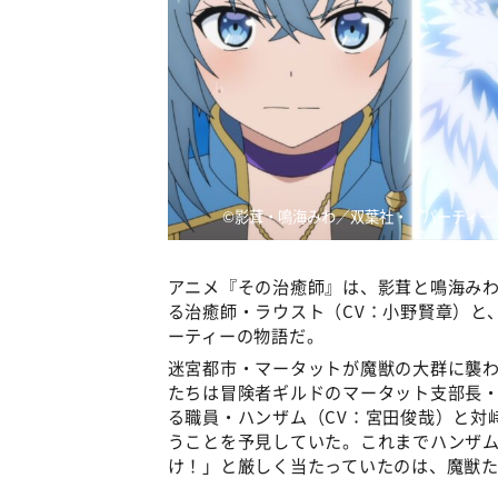
©️影茸・鳴海みわ／双葉社・「パーティー
アニメ『その治癒師』は、影茸と鳴海み
る治癒師・ラウスト（CV：小野賢章）と
ーティーの物語だ。
迷宮都市・マータットが魔獣の大群に襲わ
たちは冒険者ギルドのマータット支部長・
る職員・ハンザム（CV：宮田俊哉）と対
うことを予見していた。これまでハンザ
け！」と厳しく当たっていたのは、魔獣