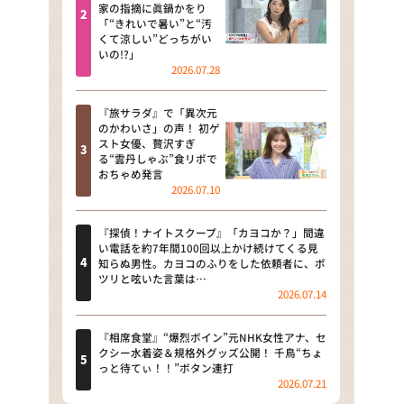
河合＆A.B.C-Z塚田×福井アナ
家の指摘に眞鍋かをり
「“きれいで暑い”と“汚
「なんでやねん！？」（news お
くて涼しい”どっちがい
かえり）
いの!?」
2026.07.28
DAIGOも台所 ～きょうの献立 何
にする？～
『旅サラダ』で「異次元
のかわいさ」の声！ 初ゲ
本日はダイアンなり！シーズン２
スト女優、贅沢すぎ
る“雲丹しゃぶ”食リポで
朝だ！生です旅サラダ
おちゃめ発言
2026.07.10
教えて！ニュースライブ 正義の
ミカタ
『探偵！ナイトスクープ』「カヨコか？」間違
い電話を約7年間100回以上かけ続けてくる見
ＬＩＦＥ～夢のカタチ～
知らぬ男性。カヨコのふりをした依頼者に、ポ
ツリと呟いた言葉は…
2026.07.14
新婚さんいらっしゃい！
ポツンと一軒家
『相席食堂』“爆烈ボイン”元NHK女性アナ、セ
クシー水着姿＆規格外グッズ公開！ 千鳥“ちょ
っと待てぃ！！”ボタン連打
ザキ山小屋本館
2026.07.21