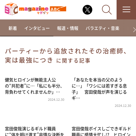
新着
インタビュー
報道・情報
バラエティ・音楽
ドラ
パーティーから追放されたその治癒師、
実は最強につき
なるみ・岡村の過ぎるTV
に関する記事
相席食堂
健気ヒロインが無能主人公
「あなたを本当の父のよう
これ余談なんですけど・・・
の“共犯者”に…「私にも半分、
に…」「ワシには若すぎる息
～人生密着トークバラエティ！～ やすとものいたっ
背負わせてくれませんか」…
子」 宮田俊哉が声を演じる
て真剣です
ギ…
2024.12.30
探偵！ナイトスクープ
2024.12.30
news おかえり
河合＆A.B.C-Z塚田×福井アナ「なんでやねん！？」
（news おかえり）
宮田俊哉演じるギルド職員
宮田俊哉ボイスしごできギルド
に“体を明け渡す”非情な決断を
職員に感情大忙し!? ヒロイン