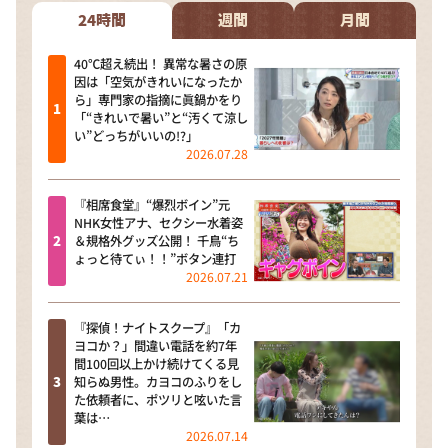
24時間
週間
月間
40℃超え続出！ 異常な暑さの原
因は「空気がきれいになったか
ら」専門家の指摘に眞鍋かをり
「“きれいで暑い”と“汚くて涼し
い”どっちがいいの!?」
2026.07.28
『相席食堂』“爆烈ボイン”元
NHK女性アナ、セクシー水着姿
＆規格外グッズ公開！ 千鳥“ち
ょっと待てぃ！！”ボタン連打
2026.07.21
『探偵！ナイトスクープ』「カ
ヨコか？」間違い電話を約7年
間100回以上かけ続けてくる見
知らぬ男性。カヨコのふりをし
た依頼者に、ポツリと呟いた言
葉は…
2026.07.14