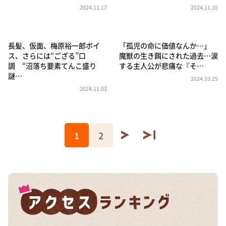
2024.11.17
2024.11.10
長髪、仮面、梅原裕一郎ボイ
「孤児の命に価値なんか…」
ス、さらには“ござる”口
魔獣の生き餌にされた過去…涙
調 “沼落ち要素てんこ盛り
する主人公が悲痛な『そ…
謎…
2024.10.25
2024.11.03
1
2