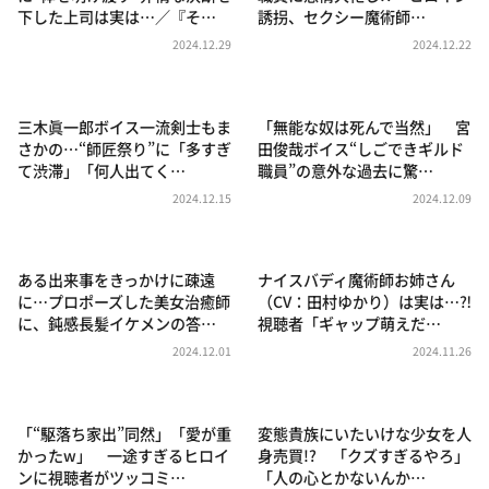
DAIGOも台所 ～きょうの献立 何にする？～
下した上司は実は…／『そ…
誘拐、セクシー魔術師…
本日はダイアンなり！シーズン２
2024.12.29
2024.12.22
朝だ！生です旅サラダ
教えて！ニュースライブ 正義のミカタ
三木眞一郎ボイス一流剣士もま
「無能な奴は死んで当然」 宮
さかの…“師匠祭り”に「多すぎ
田俊哉ボイス“しごできギルド
ＬＩＦＥ～夢のカタチ～
て渋滞」「何人出てく…
職員”の意外な過去に驚…
新婚さんいらっしゃい！
2024.12.15
2024.12.09
ポツンと一軒家
ザキ山小屋本館
ある出来事をきっかけに疎遠
ナイスバディ魔術師お姉さん
に…プロポーズした美女治癒師
（CV：田村ゆかり）は実は…⁈
ぺこぱのまるスポ
に、鈍感長髪イケメンの答…
視聴者「ギャップ萌えだ…
アナ回覧板
2024.12.01
2024.11.26
「“駆落ち家出”同然」「愛が重
変態貴族にいたいけな少女を人
かったw」 一途すぎるヒロイ
身売買!? 「クズすぎるやろ」
ンに視聴者がツッコミ…
「人の心とかないんか…