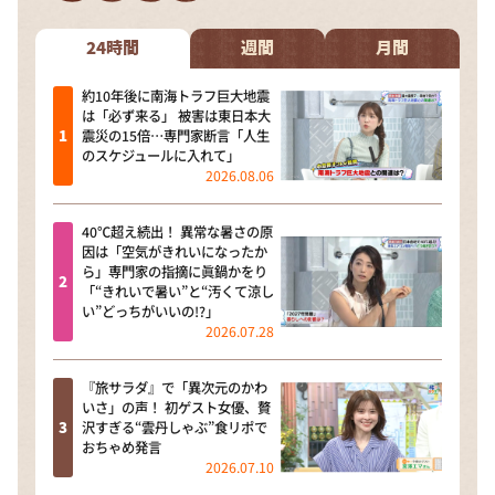
DAIGOも台所 ～きょうの献立 何にする？～
本日はダイアンなり！シーズン２
24時間
週間
月間
朝だ！生です旅サラダ
約10年後に南海トラフ巨大地震
は「必ず来る」 被害は東日本大
教えて！ニュースライブ 正義のミカタ
震災の15倍…専門家断言「人生
のスケジュールに入れて」
ＬＩＦＥ～夢のカタチ～
2026.08.06
新婚さんいらっしゃい！
40℃超え続出！ 異常な暑さの原
ポツンと一軒家
因は「空気がきれいになったか
ら」専門家の指摘に眞鍋かをり
ザキ山小屋本館
「“きれいで暑い”と“汚くて涼し
い”どっちがいいの!?」
ぺこぱのまるスポ
2026.07.28
アナ回覧板
『旅サラダ』で「異次元のかわ
いさ」の声！ 初ゲスト女優、贅
沢すぎる“雲丹しゃぶ”食リポで
おちゃめ発言
2026.07.10