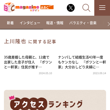
新着
インタビュー
報道・情報
バラエティ・音楽
ドラ
上川隆也
に関する記事
なるみ・岡村の過ぎるTV
相席食堂
35歳差婚した母親と、12歳で
ナンパして結婚生活43年一度
出家した息子が住人 『ポツン
もケンカなし 『ポツンと一軒
これ余談なんですけど・・・
と一軒家』住民が推す…
家』大分おしどり夫婦に…
～人生密着トークバラエティ！～ やすとものいたっ
2024.05.10
2023.09.14
て真剣です
探偵！ナイトスクープ
news おかえり
河合＆A.B.C-Z塚田×福井アナ「なんでやねん！？」
（news おかえり）