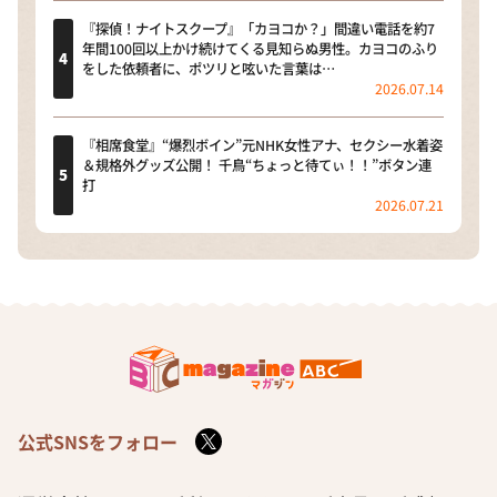
『探偵！ナイトスクープ』「カヨコか？」間違い電話を約7
年間100回以上かけ続けてくる見知らぬ男性。カヨコのふり
をした依頼者に、ポツリと呟いた言葉は…
2026.07.14
『相席食堂』“爆烈ボイン”元NHK女性アナ、セクシー水着姿
＆規格外グッズ公開！ 千鳥“ちょっと待てぃ！！”ボタン連
打
2026.07.21
公式SNSをフォロー