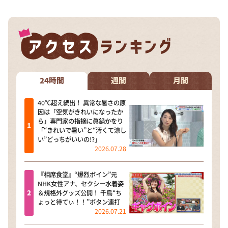
24時間
週間
月間
40℃超え続出！ 異常な暑さの原
因は「空気がきれいになったか
ら」専門家の指摘に眞鍋かをり
「“きれいで暑い”と“汚くて涼し
い”どっちがいいの!?」
2026.07.28
『相席食堂』“爆烈ボイン”元
NHK女性アナ、セクシー水着姿
＆規格外グッズ公開！ 千鳥“ち
ょっと待てぃ！！”ボタン連打
2026.07.21