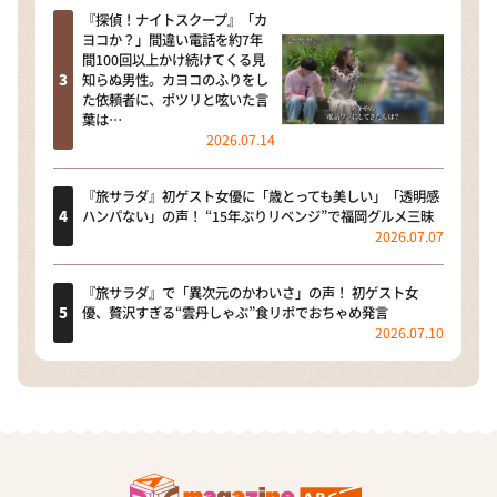
『探偵！ナイトスクープ』「カ
ヨコか？」間違い電話を約7年
間100回以上かけ続けてくる見
知らぬ男性。カヨコのふりをし
た依頼者に、ポツリと呟いた言
葉は…
2026.07.14
『旅サラダ』初ゲスト女優に「歳とっても美しい」「透明感
ハンパない」の声！ “15年ぶりリベンジ”で福岡グルメ三昧
2026.07.07
『旅サラダ』で「異次元のかわいさ」の声！ 初ゲスト女
優、贅沢すぎる“雲丹しゃぶ”食リポでおちゃめ発言
2026.07.10