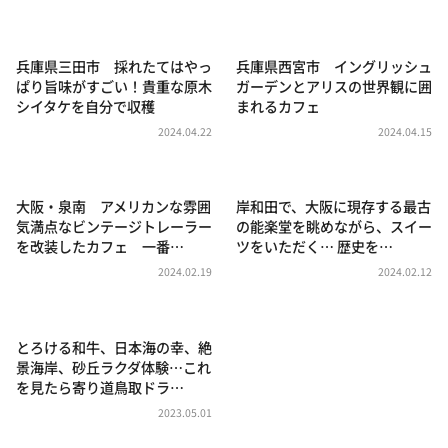
DAIGOも台所 ～きょうの献立 何にする？～
本日はダイアンなり！シーズン２
兵庫県三田市 採れたてはやっ
兵庫県西宮市 イングリッシュ
朝だ！生です旅サラダ
ぱり旨味がすごい！貴重な原木
ガーデンとアリスの世界観に囲
シイタケを自分で収穫
まれるカフェ
教えて！ニュースライブ 正義のミカタ
2024.04.22
2024.04.15
ＬＩＦＥ～夢のカタチ～
新婚さんいらっしゃい！
大阪・泉南 アメリカンな雰囲
岸和田で、大阪に現存する最古
ポツンと一軒家
気満点なビンテージトレーラー
の能楽堂を眺めながら、スイー
を改装したカフェ 一番…
ツをいただく… 歴史を…
ザキ山小屋本館
2024.02.19
2024.02.12
ぺこぱのまるスポ
アナ回覧板
とろける和牛、日本海の幸、絶
景海岸、砂丘ラクダ体験…これ
を見たら寄り道鳥取ドラ…
2023.05.01