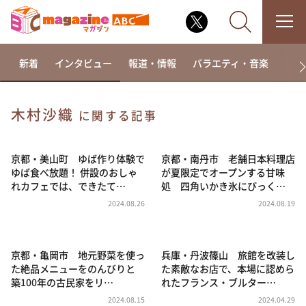
新着
インタビュー
報道・情報
バラエティ・音楽
ドラ
木村沙織
に関する記事
なるみ・岡村の過ぎるTV
相席食堂
京都・美山町 ゆば作り体験で
京都・南丹市 老舗日本料理店
ゆば食べ放題！ 併設のおしゃ
が夏限定でオープンする甘味
これ余談なんですけど・・・
れカフェでは、できたて…
処 四角いかき氷にびっく…
～人生密着トークバラエティ！～ やすとものいたっ
2024.08.26
2024.08.19
て真剣です
探偵！ナイトスクープ
京都・亀岡市 地元野菜を使っ
兵庫・丹波篠山 旅館を改装し
news おかえり
た絶品メニューをのんびりと
た素敵なお店で、本場に認めら
河合＆A.B.C-Z塚田×福井アナ「なんでやねん！？」
築100年の古民家をリ…
れたフランス・ブルター…
（news おかえり）
2024.08.15
2024.04.29