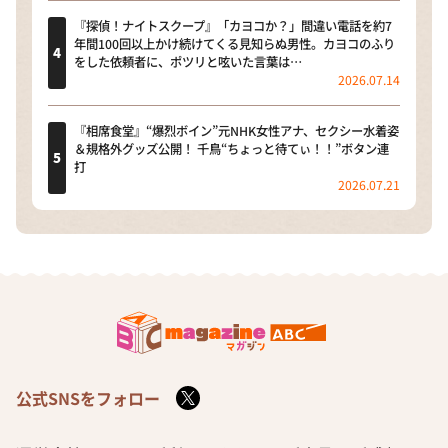
『探偵！ナイトスクープ』「カヨコか？」間違い電話を約7
年間100回以上かけ続けてくる見知らぬ男性。カヨコのふり
をした依頼者に、ポツリと呟いた言葉は…
2026.07.14
『相席食堂』“爆烈ボイン”元NHK女性アナ、セクシー水着姿
＆規格外グッズ公開！ 千鳥“ちょっと待てぃ！！”ボタン連
打
2026.07.21
公式SNSをフォロー