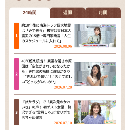
DAIGOも台所 ～きょうの献立 何にする？～
本日はダイアンなり！シーズン２
24時間
週間
月間
朝だ！生です旅サラダ
約10年後に南海トラフ巨大地震
は「必ず来る」 被害は東日本大
教えて！ニュースライブ 正義のミカタ
震災の15倍…専門家断言「人生
のスケジュールに入れて」
ＬＩＦＥ～夢のカタチ～
2026.08.06
新婚さんいらっしゃい！
40℃超え続出！ 異常な暑さの原
ポツンと一軒家
因は「空気がきれいになったか
ら」専門家の指摘に眞鍋かをり
ザキ山小屋本館
「“きれいで暑い”と“汚くて涼し
い”どっちがいいの!?」
ぺこぱのまるスポ
2026.07.28
アナ回覧板
『旅サラダ』で「異次元のかわ
いさ」の声！ 初ゲスト女優、贅
沢すぎる“雲丹しゃぶ”食リポで
おちゃめ発言
2026.07.10