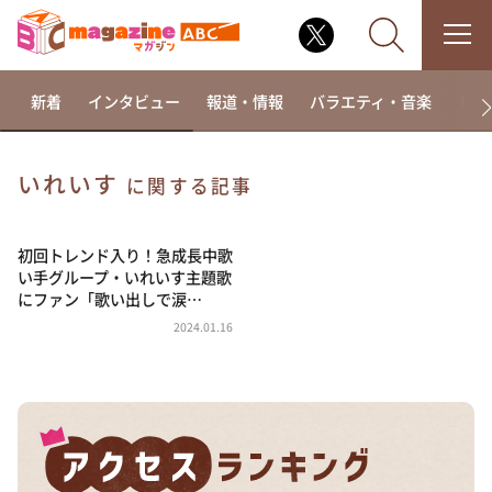
新着
インタビュー
報道・情報
バラエティ・音楽
ドラ
いれいす
に関する記事
なるみ・岡村の過ぎるTV
相席食堂
初回トレンド入り！急成長中歌
い手グループ・いれいす主題歌
これ余談なんですけど・・・
にファン「歌い出しで涙…
～人生密着トークバラエティ！～ やすとものいたっ
2024.01.16
て真剣です
探偵！ナイトスクープ
news おかえり
河合＆A.B.C-Z塚田×福井アナ「なんでやねん！？」
（news おかえり）