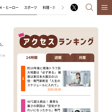
メ・ヒーロー
スポーツ
料理・旅
ラジオ番組
その他
た、
なるみ・岡村の過ぎるTV
7.06
相席食堂
24時間
週間
月間
これ余談なんですけど・・・
約10年後に南海トラフ巨
大地震は「必ず来る」 被
害は東日本大震災の15
～人生密着トークバラエティ！
倍…専門家断言「人生の
～ やすとものいたって真剣です
スケジュールに入れて」
2026.08.06
探偵！ナイトスクープ
40℃超え続出！ 異常な
news おかえり
暑さの原因は「空気がき
れいになったから」専門