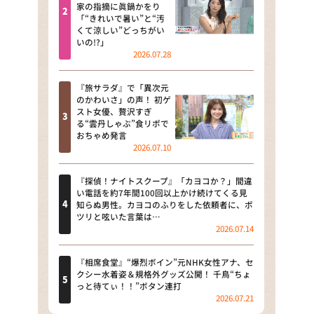
河合＆A.B.C-Z塚田×福井アナ
家の指摘に眞鍋かをり
「“きれいで暑い”と“汚
「なんでやねん！？」（news お
くて涼しい”どっちがい
かえり）
いの!?」
2026.07.28
DAIGOも台所 ～きょうの献立 何
にする？～
『旅サラダ』で「異次元
のかわいさ」の声！ 初ゲ
本日はダイアンなり！シーズン２
スト女優、贅沢すぎ
る“雲丹しゃぶ”食リポで
朝だ！生です旅サラダ
おちゃめ発言
2026.07.10
教えて！ニュースライブ 正義の
ミカタ
『探偵！ナイトスクープ』「カヨコか？」間違
い電話を約7年間100回以上かけ続けてくる見
ＬＩＦＥ～夢のカタチ～
知らぬ男性。カヨコのふりをした依頼者に、ポ
ツリと呟いた言葉は…
2026.07.14
新婚さんいらっしゃい！
ポツンと一軒家
『相席食堂』“爆烈ボイン”元NHK女性アナ、セ
クシー水着姿＆規格外グッズ公開！ 千鳥“ちょ
っと待てぃ！！”ボタン連打
ザキ山小屋本館
2026.07.21