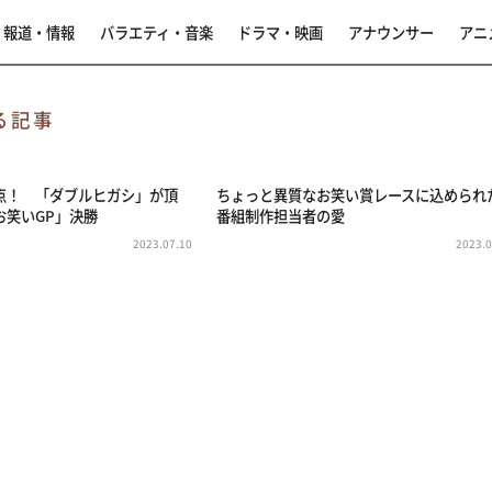
報道・情報
バラエティ・音楽
ドラマ・映画
アナウンサー
アニ
る記事
点！ 「ダブルヒガシ」が頂
ちょっと異質なお笑い賞レースに込められ
お笑いGP」決勝
番組制作担当者の愛
2023.07.10
2023.0