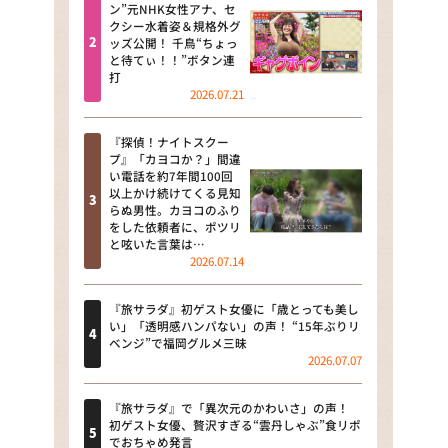
河合＆A.B.C-Z塚田×福井アナ
ン”元NHK女性アナ、セ
クシー水着姿＆規格外グ
「なんでやねん！？」（news お
ッズ公開！ 千鳥“ちょっ
かえり）
と待てぃ！！”ボタン連
打
DAIGOも台所 ～きょうの献立 何
2026.07.21
にする？～
『探偵！ナイトスクー
本日はダイアンなり！シーズン２
プ』「カヨコか？」間違
い電話を約7年間100回
朝だ！生です旅サラダ
以上かけ続けてくる見知
らぬ男性。カヨコのふり
をした依頼者に、ポツリ
教えて！ニュースライブ 正義の
と呟いた言葉は…
ミカタ
2026.07.14
ＬＩＦＥ～夢のカタチ～
『旅サラダ』初ゲスト女優に「歳とっても美し
い」「透明感ハンパない」の声！ “15年ぶりリ
新婚さんいらっしゃい！
ベンジ”で福岡グルメ三昧
2026.07.07
ポツンと一軒家
『旅サラダ』で「異次元のかわいさ」の声！
ザキ山小屋本館
初ゲスト女優、贅沢すぎる“雲丹しゃぶ”食リポ
でおちゃめ発言