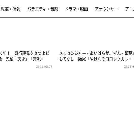
報道・情報
バラエティ・音楽
ドラマ・映画
アナウンサー
アニ
20年！ 奇行連発クセつよピ
メッセンジャー・あいはらが、ずん・飯尾
能…先輩「天才」「常軌…
もてなし 飯尾「やけくそコロッケカレ…
2025.03.04
2023.0