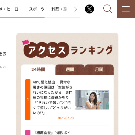
メ・ヒーロー
スポーツ
料理・旅
ラジオ番組
その他
をお
なるみ・岡村の過ぎるTV
6.29
相席食堂
24時間
週間
月間
これ余談なんですけど・・・
40℃超え続出！ 異常な
暑さの原因は「空気がき
れいになったから」専門
～人生密着トークバラエティ！
家の指摘に眞鍋かをり
～ やすとものいたって真剣です
「“きれいで暑い”と“汚
くて涼しい”どっちがい
探偵！ナイトスクープ
いの!?」
2026.07.28
news おかえり
『相席食堂』“爆烈ボイ