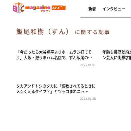
新着
インタビュー
飯尾和樹（ずん）
に関する記事
「今だったら大谷翔平よりホームラン打てそ
年齢＆芸歴差約
う」大阪・激うまハム名店で、ずん飯尾の…
ン芸人に衝撃才
2025.04.01
タカアンドトシのタカに「説教されてるときに
メシくえるタイプ？」とツッコまれニュ…
2023.06.28