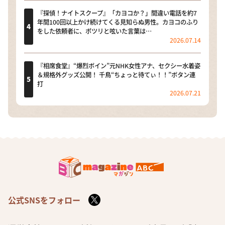
『探偵！ナイトスクープ』「カヨコか？」間違い電話を約7
年間100回以上かけ続けてくる見知らぬ男性。カヨコのふり
をした依頼者に、ポツリと呟いた言葉は…
2026.07.14
『相席食堂』“爆烈ボイン”元NHK女性アナ、セクシー水着姿
＆規格外グッズ公開！ 千鳥“ちょっと待てぃ！！”ボタン連
打
2026.07.21
公式SNSをフォロー