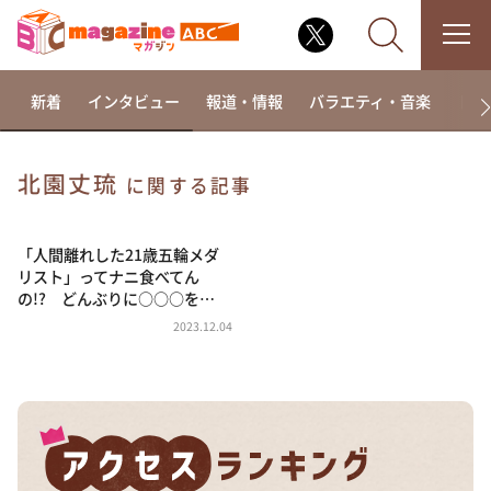
新着
インタビュー
報道・情報
バラエティ・音楽
ドラ
北園丈琉
に関する記事
なるみ・岡村の過ぎるTV
相席食堂
「人間離れした21歳五輪メダ
リスト」ってナニ食べてん
これ余談なんですけど・・・
の!? どんぶりに○○○を…
～人生密着トークバラエティ！～ やすとものいたっ
2023.12.04
て真剣です
探偵！ナイトスクープ
news おかえり
河合＆A.B.C-Z塚田×福井アナ「なんでやねん！？」
（news おかえり）