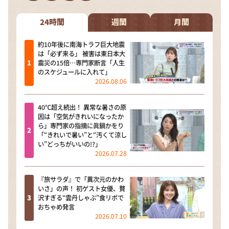
DAIGOも台所 ～きょうの献立 何にする？～
本日はダイアンなり！シーズン２
24時間
週間
月間
朝だ！生です旅サラダ
約10年後に南海トラフ巨大地震
は「必ず来る」 被害は東日本大
教えて！ニュースライブ 正義のミカタ
震災の15倍…専門家断言「人生
のスケジュールに入れて」
ＬＩＦＥ～夢のカタチ～
2026.08.06
新婚さんいらっしゃい！
40℃超え続出！ 異常な暑さの原
ポツンと一軒家
因は「空気がきれいになったか
ら」専門家の指摘に眞鍋かをり
ザキ山小屋本館
「“きれいで暑い”と“汚くて涼し
い”どっちがいいの!?」
ぺこぱのまるスポ
2026.07.28
アナ回覧板
『旅サラダ』で「異次元のかわ
いさ」の声！ 初ゲスト女優、贅
沢すぎる“雲丹しゃぶ”食リポで
おちゃめ発言
2026.07.10