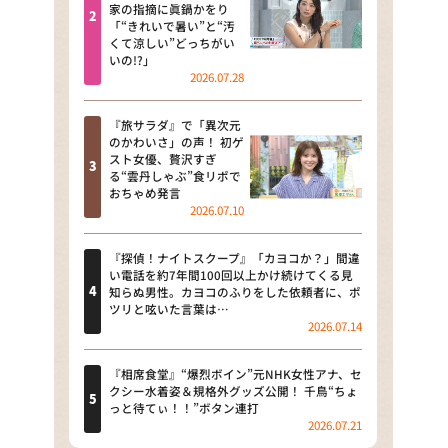
河合＆A.B.C-Z塚田×福井アナ
家の指摘に眞鍋かをり
「“きれいで暑い”と“汚
「なんでやねん！？」（news お
くて涼しい”どっちがい
かえり）
いの!?」
2026.07.28
DAIGOも台所 ～きょうの献立 何
にする？～
『旅サラダ』で「異次元
のかわいさ」の声！ 初ゲ
本日はダイアンなり！シーズン２
スト女優、贅沢すぎ
る“雲丹しゃぶ”食リポで
朝だ！生です旅サラダ
おちゃめ発言
2026.07.10
教えて！ニュースライブ 正義の
ミカタ
『探偵！ナイトスクープ』「カヨコか？」間違
い電話を約7年間100回以上かけ続けてくる見
ＬＩＦＥ～夢のカタチ～
知らぬ男性。カヨコのふりをした依頼者に、ポ
ツリと呟いた言葉は…
2026.07.14
新婚さんいらっしゃい！
ポツンと一軒家
『相席食堂』“爆烈ボイン”元NHK女性アナ、セ
クシー水着姿＆規格外グッズ公開！ 千鳥“ちょ
っと待てぃ！！”ボタン連打
ザキ山小屋本館
2026.07.21