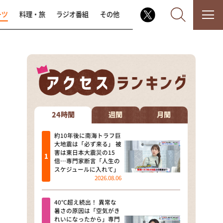
ーツ
料理・旅
ラジオ番組
その他
なるみ・岡村の過ぎるTV
相席食堂
24時間
週間
月間
これ余談なんですけど・・・
約10年後に南海トラフ巨
大地震は「必ず来る」 被
害は東日本大震災の15
～人生密着トークバラエティ！
倍…専門家断言「人生の
～ やすとものいたって真剣です
スケジュールに入れて」
2026.08.06
探偵！ナイトスクープ
40℃超え続出！ 異常な
news おかえり
暑さの原因は「空気がき
れいになったから」専門