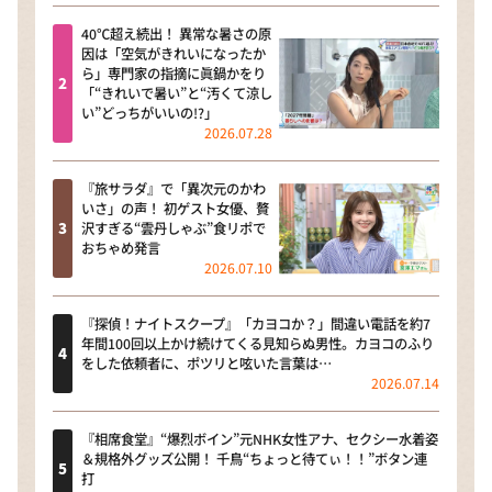
40℃超え続出！ 異常な暑さの原
因は「空気がきれいになったか
ら」専門家の指摘に眞鍋かをり
「“きれいで暑い”と“汚くて涼し
い”どっちがいいの!?」
2026.07.28
『旅サラダ』で「異次元のかわ
いさ」の声！ 初ゲスト女優、贅
沢すぎる“雲丹しゃぶ”食リポで
おちゃめ発言
2026.07.10
『探偵！ナイトスクープ』「カヨコか？」間違い電話を約7
年間100回以上かけ続けてくる見知らぬ男性。カヨコのふり
をした依頼者に、ポツリと呟いた言葉は…
2026.07.14
『相席食堂』“爆烈ボイン”元NHK女性アナ、セクシー水着姿
＆規格外グッズ公開！ 千鳥“ちょっと待てぃ！！”ボタン連
打