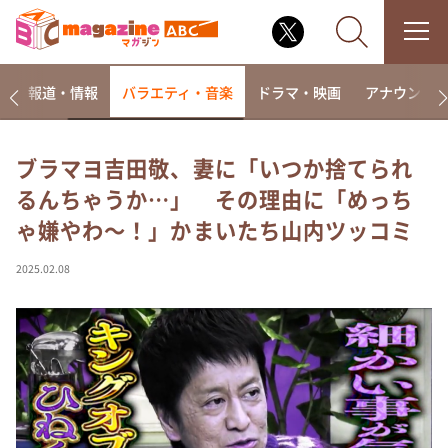
ー
報道・情報
バラエティ・音楽
ドラマ・映画
アナウンサ
ブラマヨ吉田敬、妻に「いつか捨てられ
るんちゃうか…」 その理由に「めっち
なるみ・岡村の過ぎるTV
ゃ嫌やわ～！」かまいたち山内ツッコミ
相席食堂
これ余談なんですけど・・・
2025.02.08
～人生密着トークバラエティ！～ やすとものいたっ
て真剣です
探偵！ナイトスクープ
news おかえり
河合＆A.B.C-Z塚田×福井アナ「なんでやねん！？」
（news おかえり）