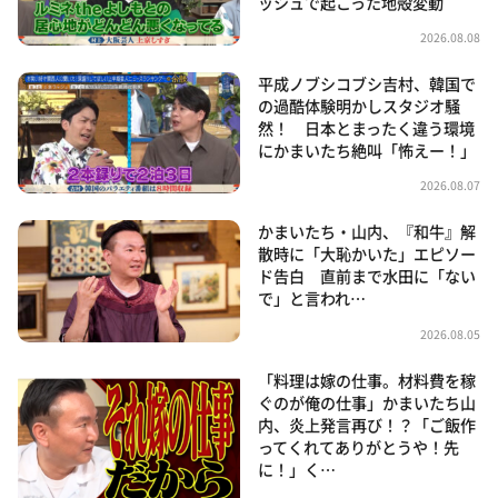
ッシュで起こった地殻変動
2026.08.08
平成ノブシコブシ吉村、韓国で
の過酷体験明かしスタジオ騒
然！ 日本とまったく違う環境
にかまいたち絶叫「怖えー！」
2026.08.07
かまいたち・山内、『和牛』解
散時に「大恥かいた」エピソー
ド告白 直前まで水田に「ない
で」と言われ…
2026.08.05
「料理は嫁の仕事。材料費を稼
ぐのが俺の仕事」かまいたち山
内、炎上発言再び！？「ご飯作
ってくれてありがとうや！先
に！」く…