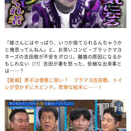
DAIGOも台所 ～きょうの献立 何にする？～
本日はダイアンなり！シーズン２
朝だ！生です旅サラダ
©️ABCテレビ
教えて！ニュースライブ 正義のミカタ
「嫁さんにはやっぱり、いつか捨てられるんちゃうか
ＬＩＦＥ～夢のカタチ～
と俺思ってんねん」と、お笑いコンビ・ブラックマヨ
新婚さんいらっしゃい！
ネーズの吉田敬が不安をポロリ。離婚の原因になるか
ポツンと一軒家
もしれない（!?）吉田が妻を怒った、些細な出来事と
は……？
ザキ山小屋本館
【動画】男子は便意に弱い？ ブラマヨ吉田敬、トイ
ぺこぱのまるスポ
レが空かずに大ピンチ。悲惨な結末に……！
アナ回覧板