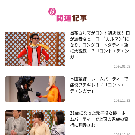
呂布カルマがコント初挑戦！ 口
が達者なヒーロー“カルマン”に
なり、ロングコートダディ・兎
に大説教！？「コント・デ・ン
ガ…
2026.01.09
本田望結 ホームパーティーで
痛快ブチギレ！／「コント・
デ・ンガナ」
2025.12.22
21歳になった元子役女優 ホー
ムパーティーで上司の家族の奇
行に翻弄され…
2025.12.19