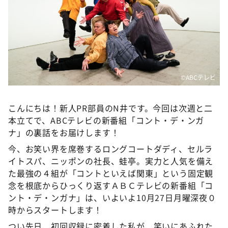
DAIGOも台所 ～きょうの献立 何にする？～
本日はダイアンなり！シーズン２
朝だ！生です旅サラダ
教えて！ニュースライブ 正義のミカタ
ＬＩＦＥ～夢のカタチ～
©ABCテレビ
新婚さんいらっしゃい！
こんにちは！新人PR部員のN井です。今回は次週と二
ポツンと一軒家
本立てで、ABCテレビの新番組「コント・デ・ンガ
ザキ山小屋本館
ナ」の裏話をお届けします！
ぺこぱのまるスポ
今、お笑い界を席巻するロングコートダディ、セルラ
イトスパ、ニッポンの社長、蛙亭。実力と人気を備え
アナ回覧板
た最強の４組が「コントといえば関東」という固定観
念を根底からひっくり返すＡＢＣテレビの新番組「コ
ント・デ・ンガナ」は、いよいよ10月27日月曜深夜０
時からスタートします！
つい先日、初回収録に密着した私が、笑いにあふれた