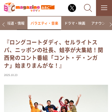
ー
報道・情報
バラエティ・音楽
ドラマ・映画
アナウンサ
『ロングコートダディ、セルライトス
パ、ニッポンの社長、蛙亭が大集結！関
なるみ・岡村の過ぎるTV
西発のコント番組「コント・デ・ンガ
相席食堂
ナ」始まりまんがな！』
これ余談なんですけど・・・
～人生密着トークバラエティ！～ やすとものいたっ
2025.10.23
て真剣です
探偵！ナイトスクープ
news おかえり
河合＆A.B.C-Z塚田×福井アナ「なんでやねん！？」
（news おかえり）