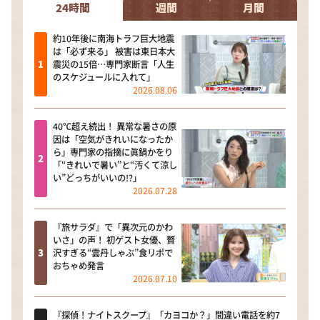
24時間
週間
月間
約10年後に南海トラフ巨大地震
は「必ず来る」 被害は東日本大
震災の15倍…専門家断言「人生
のスケジュールに入れて」
2026.08.06
40℃超え続出！ 異常な暑さの原
因は「空気がきれいになったか
ら」専門家の指摘に眞鍋かをり
「“きれいで暑い”と“汚くて涼し
い”どっちがいいの!?」
2026.07.28
『旅サラダ』で「異次元のかわ
いさ」の声！ 初ゲスト女優、贅
沢すぎる“雲丹しゃぶ”食リポで
おちゃめ発言
2026.07.10
『探偵！ナイトスクープ』「カヨコか？」間違い電話を約7