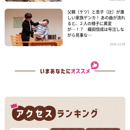
父親（ケツ）と息子（辻）が激
しい家族ゲンカ！ あの曲が流れ
ると、２人の様子に異変
が…！？ 織田信成は号泣しな
がら見事な…
2025.12.08