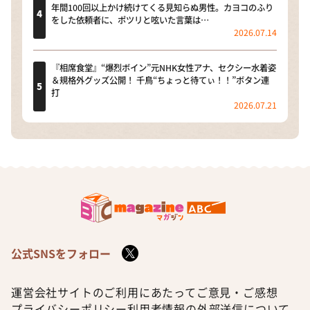
年間100回以上かけ続けてくる見知らぬ男性。カヨコのふり
をした依頼者に、ポツリと呟いた言葉は…
2026.07.14
『相席食堂』“爆烈ボイン”元NHK女性アナ、セクシー水着姿
＆規格外グッズ公開！ 千鳥“ちょっと待てぃ！！”ボタン連
打
2026.07.21
公式SNSをフォロー
運営会社
サイトのご利用にあたって
ご意見・ご感想
プライバシーポリシー
利用者情報の外部送信について