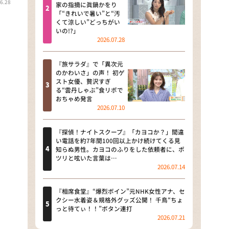
6.28
河合＆A.B.C-Z塚田×福井アナ
家の指摘に眞鍋かをり
「“きれいで暑い”と“汚
「なんでやねん！？」（news お
くて涼しい”どっちがい
かえり）
いの!?」
2026.07.28
DAIGOも台所 ～きょうの献立 何
にする？～
『旅サラダ』で「異次元
のかわいさ」の声！ 初ゲ
本日はダイアンなり！シーズン２
スト女優、贅沢すぎ
る“雲丹しゃぶ”食リポで
朝だ！生です旅サラダ
おちゃめ発言
2026.07.10
教えて！ニュースライブ 正義の
ミカタ
『探偵！ナイトスクープ』「カヨコか？」間違
い電話を約7年間100回以上かけ続けてくる見
ＬＩＦＥ～夢のカタチ～
知らぬ男性。カヨコのふりをした依頼者に、ポ
ツリと呟いた言葉は…
2026.07.14
新婚さんいらっしゃい！
ポツンと一軒家
『相席食堂』“爆烈ボイン”元NHK女性アナ、セ
クシー水着姿＆規格外グッズ公開！ 千鳥“ちょ
っと待てぃ！！”ボタン連打
ザキ山小屋本館
2026.07.21