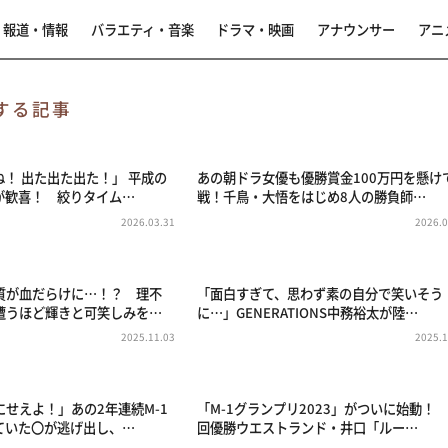
報道・情報
バラエティ・音楽
ドラマ・映画
アナウンサー
アニ
する記事
！ 出た出た出た！」 平成の
あの朝ドラ女優も優勝賞金100万円を懸け
が歓喜！ 絞りタイム…
戦！千鳥・大悟をはじめ8人の勝負師…
2026.03.31
2026.0
質が血だらけに…！？ 理不
「面白すぎて、思わず素の自分で笑いそう
遭うほど輝きと可笑しみを…
に…」GENERATIONS中務裕太が陸…
2025.11.03
2025.1
せえよ！」あの2年連続M-1
「M-1グランプリ2023」がついに始動！
ていた〇が逃げ出し、…
回優勝ウエストランド・井口「ルー…