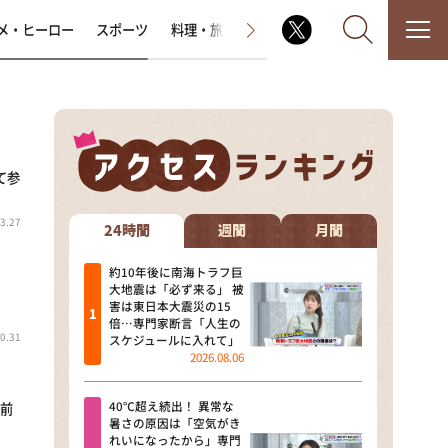
メ・ヒーロー
スポーツ
料理・旅
ラジオ番組
その他
て参
なるみ・岡村の過ぎるTV
3.27
相席食堂
24時間
週間
月間
これ余談なんですけど・・・
約10年後に南海トラフ巨
大地震は「必ず来る」 被
害は東日本大震災の15
～人生密着トークバラエティ！
倍…専門家断言「人生の
～ やすとものいたって真剣です
0.31
スケジュールに入れて」
2026.08.06
探偵！ナイトスクープ
40℃超え続出！ 異常な
 前
news おかえり
暑さの原因は「空気がき
れいになったから」専門