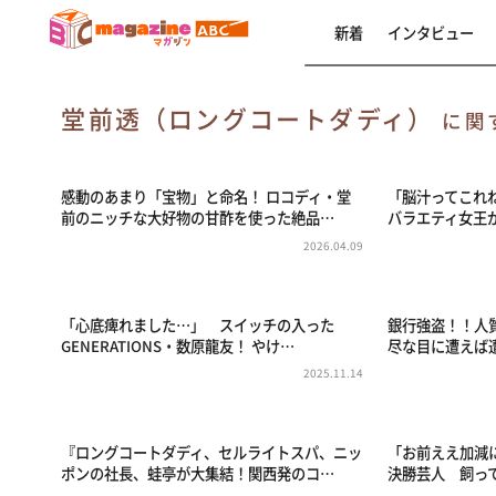
新着
インタビュー
堂前透（ロングコートダディ）
に関
感動のあまり「宝物」と命名！ ロコディ・堂
「脳汁ってこれね
前のニッチな大好物の甘酢を使った絶品…
バラエティ女王
2026.04.09
「心底痺れました…」 スイッチの入った
銀行強盗！！人
GENERATIONS・数原龍友！ やけ…
尽な目に遭えば
2025.11.14
『ロングコートダディ、セルライトスパ、ニッ
「お前ええ加減に
ポンの社長、蛙亭が大集結！関西発のコ…
決勝芸人 飼っ