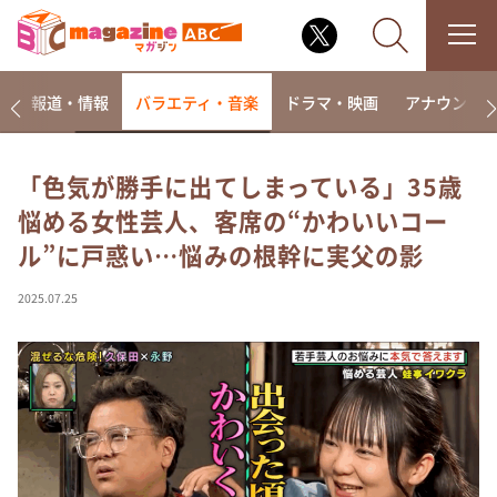
ー
報道・情報
バラエティ・音楽
ドラマ・映画
アナウンサ
「色気が勝手に出てしまっている」35歳
悩める女性芸人、客席の“かわいいコー
なるみ・岡村の過ぎるTV
ル”に戸惑い…悩みの根幹に実父の影
相席食堂
これ余談なんですけど・・・
2025.07.25
～人生密着トークバラエティ！～ やすとものいたっ
て真剣です
探偵！ナイトスクープ
news おかえり
河合＆A.B.C-Z塚田×福井アナ「なんでやねん！？」
（news おかえり）