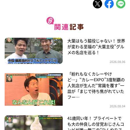
大葉はもう脇役じゃない！ 世界
が変わる至福の“大葉主役”グル
メの名店を巡る！
2026.08.06
「紛れもなくカレーやけ
ど…」“カレーEXPO”3度制覇の
人気店が生んだ“常識を覆す”一
皿が「まじで待ち焦がれていた
フー…
2026.08.04
41歳同い年！ プライベートで
も大の仲良しの甘党おじさんコ
ンビが唯一無二の“ひんやりス