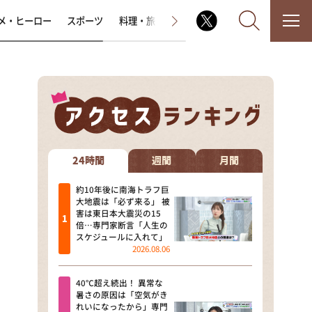
メ・ヒーロー
スポーツ
料理・旅
ラジオ番組
その他
なるみ・岡村の過ぎるTV
相席食堂
24時間
週間
月間
これ余談なんですけど・・・
約10年後に南海トラフ巨
大地震は「必ず来る」 被
害は東日本大震災の15
～人生密着トークバラエティ！
倍…専門家断言「人生の
～ やすとものいたって真剣です
スケジュールに入れて」
2026.08.06
探偵！ナイトスクープ
40℃超え続出！ 異常な
news おかえり
暑さの原因は「空気がき
れいになったから」専門