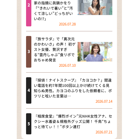
河合＆A.B.C-Z塚田×福井アナ
家の指摘に眞鍋かをり
「“きれいで暑い”と“汚
「なんでやねん！？」（news お
くて涼しい”どっちがい
かえり）
いの!?」
2026.07.28
DAIGOも台所 ～きょうの献立 何
にする？～
『旅サラダ』で「異次元
のかわいさ」の声！ 初ゲ
本日はダイアンなり！シーズン２
スト女優、贅沢すぎ
る“雲丹しゃぶ”食リポで
朝だ！生です旅サラダ
おちゃめ発言
2026.07.10
教えて！ニュースライブ 正義の
ミカタ
『探偵！ナイトスクープ』「カヨコか？」間違
い電話を約7年間100回以上かけ続けてくる見
ＬＩＦＥ～夢のカタチ～
知らぬ男性。カヨコのふりをした依頼者に、ポ
ツリと呟いた言葉は…
2026.07.14
新婚さんいらっしゃい！
ポツンと一軒家
『相席食堂』“爆烈ボイン”元NHK女性アナ、セ
クシー水着姿＆規格外グッズ公開！ 千鳥“ちょ
っと待てぃ！！”ボタン連打
ザキ山小屋本館
2026.07.21