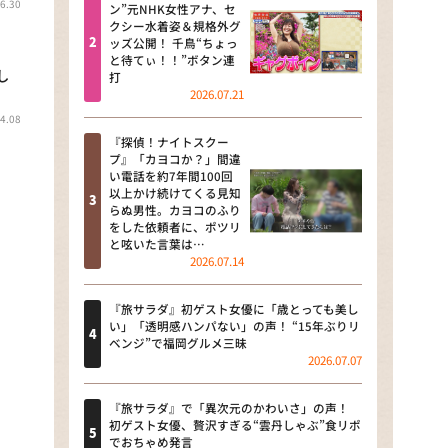
6.30
河合＆A.B.C-Z塚田×福井アナ
ン”元NHK女性アナ、セ
クシー水着姿＆規格外グ
「なんでやねん！？」（news お
ッズ公開！ 千鳥“ちょっ
かえり）
と待てぃ！！”ボタン連
し
打
DAIGOも台所 ～きょうの献立 何
2026.07.21
にする？～
4.08
『探偵！ナイトスクー
本日はダイアンなり！シーズン２
プ』「カヨコか？」間違
い電話を約7年間100回
朝だ！生です旅サラダ
以上かけ続けてくる見知
らぬ男性。カヨコのふり
をした依頼者に、ポツリ
教えて！ニュースライブ 正義の
と呟いた言葉は…
ミカタ
2026.07.14
ＬＩＦＥ～夢のカタチ～
『旅サラダ』初ゲスト女優に「歳とっても美し
い」「透明感ハンパない」の声！ “15年ぶりリ
新婚さんいらっしゃい！
ベンジ”で福岡グルメ三昧
2026.07.07
ポツンと一軒家
『旅サラダ』で「異次元のかわいさ」の声！
ザキ山小屋本館
初ゲスト女優、贅沢すぎる“雲丹しゃぶ”食リポ
でおちゃめ発言