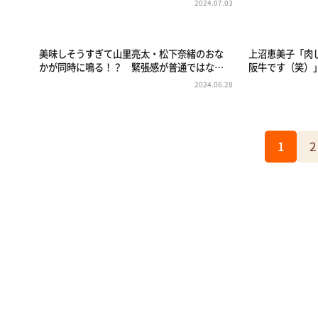
2024.07.03
美味しそうすぎて山里亮太・松下奈緒のおな
上沼恵美子「肉
かが同時に鳴る！？ 緊張感が普通ではな…
阪牛です（笑）」
2024.06.28
1
2