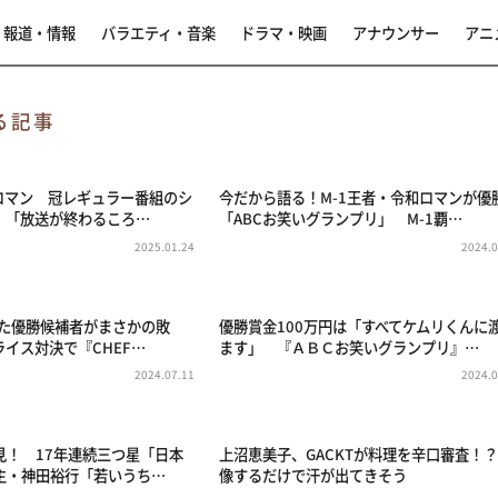
報道・情報
バラエティ・音楽
ドラマ・映画
アナウンサー
アニ
る記事
和ロマン 冠レギュラー番組のシ
今だから語る！M-1王者・令和ロマンが優
！「放送が終わるころ…
「ABCお笑いグランプリ」 M-1覇…
2025.01.24
2024.0
せた優勝候補者がまさかの敗
優勝賞金100万円は「すべてケムリくんに
イス対決で『CHEF…
ます」 『ＡＢＣお笑いグランプリ』…
2024.07.11
2024.0
見！ 17年連続三つ星「日本
上沼恵美子、GACKTが料理を辛口審査！
主・神田裕行「若いうち…
像するだけで汗が出てきそう