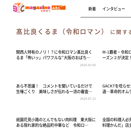
新着
インタビュー
髙比良くるま（令和ロマン）
に関す
関西人特有のノリ！？に令和ロマン髙比良く
M-1覇者・令
るま「怖いッ」パワフルな“大阪のおばち…
ーズン２が決定
2025.02.05
あら不思議！ コメントを聞いているだけで
GACKTを唸ら
生唾ごくり 美味しさが伝わる一流の審査…
退…革命的オムラ
2024.07.12
祇園花見小路のとんでもない肉料理 東大阪に
全国の料理人必
ある隠れ家的な絶品町中華など 令和ロ…
料理かんだ」店