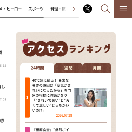
メ・ヒーロー
スポーツ
料理・旅
ラジオ番組
その他
勝
なるみ・岡村の過ぎるTV
8.15
相席食堂
24時間
週間
月間
これ余談なんですけど・・・
40℃超え続出！ 異常な
暑さの原因は「空気がき
渡し
れいになったから」専門
～人生密着トークバラエティ！
家の指摘に眞鍋かをり
～ やすとものいたって真剣です
7.08
「“きれいで暑い”と“汚
くて涼しい”どっちがい
探偵！ナイトスクープ
いの!?」
2026.07.28
？想
news おかえり
『相席食堂』“爆烈ボイ