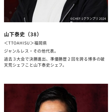
©️CHEF-1グランプリ 2024
山下泰史（38）
＜TTOAHISU＞福岡県
ジャンルレス・その他代表。
過去３大会で決勝進出、準優勝歴２回を誇る博多の破
天荒シェフこと山下泰史シェフ。