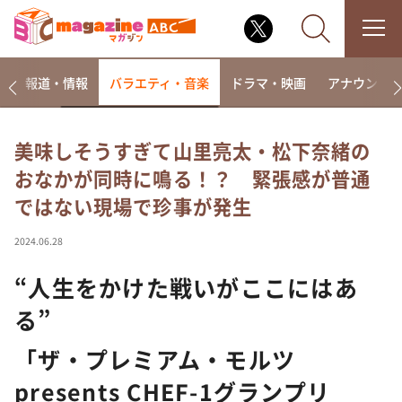
ー
報道・情報
バラエティ・音楽
ドラマ・映画
アナウンサ
美味しそうすぎて山里亮太・松下奈緒の
おなかが同時に鳴る！？ 緊張感が普通
なるみ・岡村の過ぎるTV
ではない現場で珍事が発生
相席食堂
これ余談なんですけど・・・
2024.06.28
～人生密着トークバラエティ！～ やすとものいたっ
て真剣です
“人生をかけた戦いがここにはあ
探偵！ナイトスクープ
る”
news おかえり
「ザ・プレミアム・モルツ
河合＆A.B.C-Z塚田×福井アナ「なんでやねん！？」
（news おかえり）
presents CHEF-1グランプリ