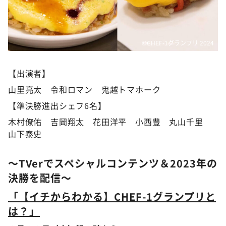
©️CHEF-1グランプリ 2024
【出演者】
山里亮太 令和ロマン 鬼越トマホーク
【準決勝進出シェフ6名】
木村僚佑 吉岡翔太 花田洋平 小西豊 丸山千里
山下泰史
～TVerでスペシャルコンテンツ＆2023年の
決勝を配信～
「【イチからわかる】CHEF-1グランプリと
は？」