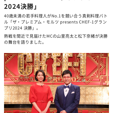
DAIGOも台所 ～きょうの献立 何にする？～
2024決勝」
本日はダイアンなり！シーズン２
40歳未満の若手料理人がNo.1を競い合う真剣料理バト
朝だ！生です旅サラダ
ル「ザ・プレミアム・モルツ presents CHEF-1グラン
プリ2024 決勝」。
教えて！ニュースライブ 正義のミカタ
熱戦を間近で見届けたMCの山里亮太と松下奈緒が決勝
ＬＩＦＥ～夢のカタチ～
の舞台を語りました。
新婚さんいらっしゃい！
ポツンと一軒家
ザキ山小屋本館
ぺこぱのまるスポ
アナ回覧板