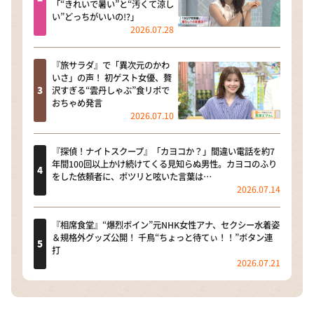
「“きれいで暑い”と“汚くて涼し
い”どっちがいいの!?」
2026.07.28
『旅サラダ』で「異次元のかわ
いさ」の声！ 初ゲスト女優、贅
沢すぎる“雲丹しゃぶ”食リポで
おちゃめ発言
2026.07.10
『探偵！ナイトスクープ』「カヨコか？」間違い電話を約7
年間100回以上かけ続けてくる見知らぬ男性。カヨコのふり
をした依頼者に、ポツリと呟いた言葉は…
2026.07.14
『相席食堂』“爆烈ボイン”元NHK女性アナ、セクシー水着姿
＆規格外グッズ公開！ 千鳥“ちょっと待てぃ！！”ボタン連
打
2026.07.21