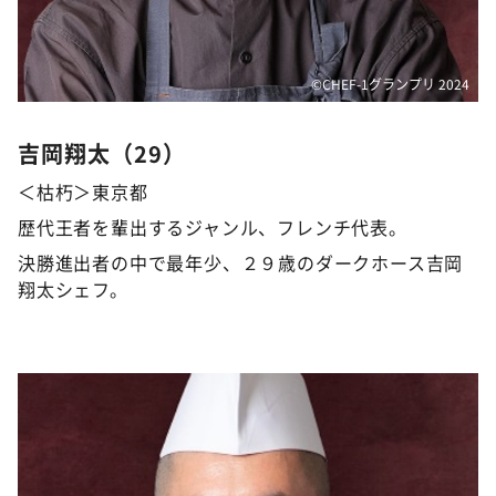
©️CHEF-1グランプリ 2024
吉岡翔太（29）
＜枯朽＞東京都
歴代王者を輩出するジャンル、フレンチ代表。
決勝進出者の中で最年少、２９歳のダークホース吉岡
翔太シェフ。