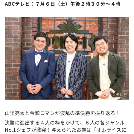
ABCテレビ：７月６日（土）午後２時３０分～４時
©️ABCテレビ
山里亮太と令和ロマンが波乱の準決勝を振り返る！
決勝に進出する４人の枠をかけて、６人の各ジャンル
No.1シェフが激突！与えられたお題は「オムライスに