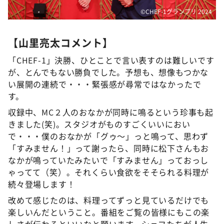
©️CHEF-1グランプリ 2024
【山里亮太コメント】
「CHEF-1」決勝、ひとことで言い表すのは難しいです
が、とんでもない勝負でした。予想も、想像もつかな
い展開の連続で・・・緊張感が尋常ではなかったで
す。
収録中、MC２人のおなかが同時に鳴るという珍事も起
きました(笑)。スタジオがものすごくいいにおい
で・・・僕のおなかが「グゥ～」っと鳴って、思わず
「すみません！」って謝ったら、同時に松下さんもお
なかが鳴っていたみたいで「すみません」っておっし
ゃってて（笑）。それくらい食欲をそそられる料理が
続々登場します！
改めて感じたのは、料理ってずっと見ているだけでも
楽しいんだということ。番組をご覧の皆様にもこの楽
しさが伝わるといいなと願います。シェフたちが人生