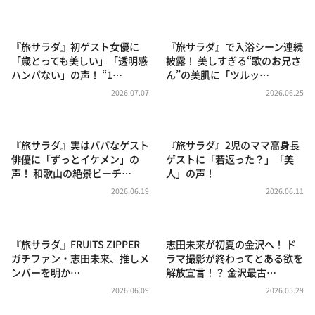
DAIGOも台所 ～きょうの献立 何にする？～
本日はダイアンなり！シーズン２
『旅サラダ』初ゲスト女優に
『旅サラダ』で入浴シーン連続
朝だ！生です旅サラダ
「歳とっても美しい」「透明感
披露！ 美しすぎる“歌のお兄さ
ハンパない」の声！ “1…
ん”の美肌に「ツルッ…
教えて！ニュースライブ 正義のミカタ
2026.07.07
2026.06.25
ＬＩＦＥ～夢のカタチ～
新婚さんいらっしゃい！
『旅サラダ』実はパパなゲスト
『旅サラダ』2児のママ高身長
ポツンと一軒家
俳優に「ずっとイケメン」の
ゲストに「若返った？」「美
声！ 和歌山の絶景ビーチ…
人」の声！
ザキ山小屋本館
2026.06.19
2026.06.11
ぺこぱのまるスポ
アナ回覧板
『旅サラダ』FRUITS ZIPPER
志田未来が初夏の金沢へ！ ド
ガチファン・志田未来、推しメ
ラマ撮影が終わってとある欲を
ンバーを明か…
解放宣言！？ 金沢最古…
2026.06.09
2026.05.29