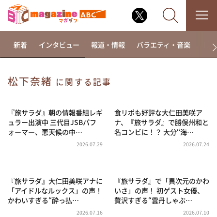
新着
インタビュー
報道・情報
バラエティ・音楽
ドラ
松下奈緒
に関する記事
なるみ・岡村の過ぎるTV
相席食堂
『旅サラダ』朝の情報番組レギ
食リポも好評な大仁田美咲ア
ュラー出演中 三代目JSBパフ
ナ、『旅サラダ』で勝俣州和と
これ余談なんですけど・・・
ォーマー、悪天候の中…
名コンビに！？ 大分“海…
～人生密着トークバラエティ！～ やすとものいたっ
2026.07.29
2026.07.24
て真剣です
探偵！ナイトスクープ
『旅サラダ』大仁田美咲アナに
『旅サラダ』で「異次元のかわ
news おかえり
「アイドルなルックス」の声！
いさ」の声！ 初ゲスト女優、
河合＆A.B.C-Z塚田×福井アナ「なんでやねん！？」
かわいすぎる“酔っ払…
贅沢すぎる“雲丹しゃぶ…
（news おかえり）
2026.07.16
2026.07.10