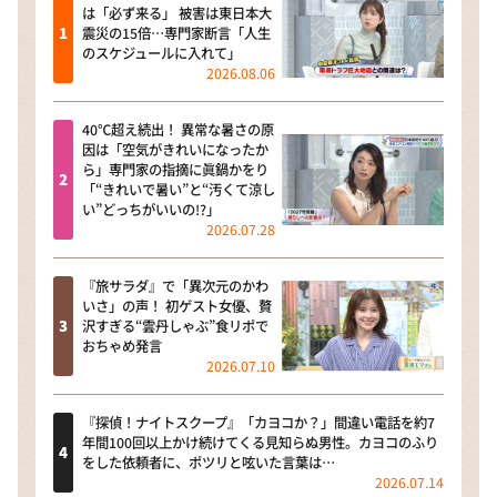
は「必ず来る」 被害は東日本大
震災の15倍…専門家断言「人生
のスケジュールに入れて」
2026.08.06
40℃超え続出！ 異常な暑さの原
因は「空気がきれいになったか
ら」専門家の指摘に眞鍋かをり
「“きれいで暑い”と“汚くて涼し
い”どっちがいいの!?」
2026.07.28
『旅サラダ』で「異次元のかわ
いさ」の声！ 初ゲスト女優、贅
沢すぎる“雲丹しゃぶ”食リポで
おちゃめ発言
2026.07.10
『探偵！ナイトスクープ』「カヨコか？」間違い電話を約7
年間100回以上かけ続けてくる見知らぬ男性。カヨコのふり
をした依頼者に、ポツリと呟いた言葉は…
2026.07.14