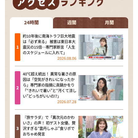
DAIGOも台所 ～きょうの献立 何にする？～
本日はダイアンなり！シーズン２
24時間
週間
月間
朝だ！生です旅サラダ
教えて！ニュースライブ 正義のミカタ
約10年後に南海トラフ巨大地震
は「必ず来る」 被害は東日本大
ＬＩＦＥ～夢のカタチ～
震災の15倍…専門家断言「人生
のスケジュールに入れて」
新婚さんいらっしゃい！
2026.08.06
ポツンと一軒家
40℃超え続出！ 異常な暑さの原
ザキ山小屋本館
因は「空気がきれいになったか
ら」専門家の指摘に眞鍋かをり
ぺこぱのまるスポ
「“きれいで暑い”と“汚くて涼し
い”どっちがいいの!?」
アナ回覧板
2026.07.28
『旅サラダ』で「異次元のかわ
いさ」の声！ 初ゲスト女優、贅
沢すぎる“雲丹しゃぶ”食リポで
おちゃめ発言