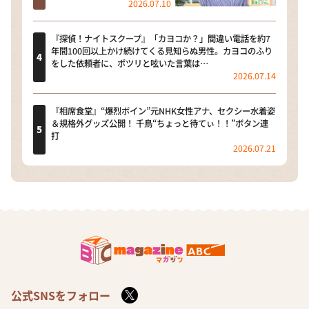
2026.07.10
『探偵！ナイトスクープ』「カヨコか？」間違い電話を約7
年間100回以上かけ続けてくる見知らぬ男性。カヨコのふり
をした依頼者に、ポツリと呟いた言葉は…
2026.07.14
『相席食堂』“爆烈ボイン”元NHK女性アナ、セクシー水着姿
＆規格外グッズ公開！ 千鳥“ちょっと待てぃ！！”ボタン連
打
2026.07.21
公式SNSをフォロー