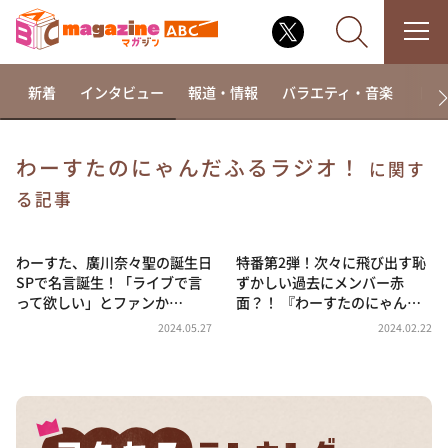
新着
インタビュー
報道・情報
バラエティ・音楽
ドラ
わーすたのにゃんだふるラジオ！
に関す
なるみ・岡村の過ぎるTV
る記事
相席食堂
わーすた、廣川奈々聖の誕生日
特番第2弾！次々に飛び出す恥
これ余談なんですけど・・・
SPで名言誕生！「ライブで言
ずかしい過去にメンバー赤
～人生密着トークバラエティ！～ やすとものいたっ
って欲しい」とファンか…
面？！ 『わーすたのにゃん…
て真剣です
2024.05.27
2024.02.22
探偵！ナイトスクープ
news おかえり
河合＆A.B.C-Z塚田×福井アナ「なんでやねん！？」
（news おかえり）