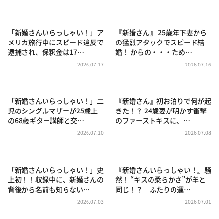
DAIGOも台所 ～きょうの献立 何にする？～
本日はダイアンなり！シーズン２
「新婚さんいらっしゃい！」ア
『新婚さん』 25歳年下妻から
朝だ！生です旅サラダ
メリカ旅行中にスピード違反で
の猛烈アタックでスピード結
逮捕され、保釈金は17…
婚！ からの・・・ため…
教えて！ニュースライブ 正義のミカタ
2026.07.17
2026.07.16
ＬＩＦＥ～夢のカタチ～
新婚さんいらっしゃい！
「新婚さんいらっしゃい！」二
『新婚さん』初お泊りで何が起
ポツンと一軒家
児のシングルマザーが25歳上
きた！？ 24歳妻が明かす衝撃
の68歳ギター講師と交…
のファーストキスに、…
ザキ山小屋本館
2026.07.10
2026.07.08
ぺこぱのまるスポ
アナ回覧板
「新婚さんいらっしゃい！」史
『新婚さんいらっしゃい！』騒
上初！！収録中に、新婚さんの
然！ “キスの柔らかさ”が羊と
背後から名前も知らない…
同じ！？ ふたりの運…
2026.07.03
2026.07.01