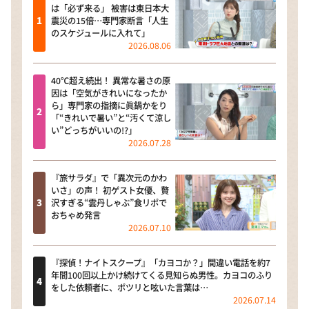
は「必ず来る」 被害は東日本大
震災の15倍…専門家断言「人生
のスケジュールに入れて」
2026.08.06
40℃超え続出！ 異常な暑さの原
因は「空気がきれいになったか
ら」専門家の指摘に眞鍋かをり
「“きれいで暑い”と“汚くて涼し
い”どっちがいいの!?」
2026.07.28
『旅サラダ』で「異次元のかわ
いさ」の声！ 初ゲスト女優、贅
沢すぎる“雲丹しゃぶ”食リポで
おちゃめ発言
2026.07.10
『探偵！ナイトスクープ』「カヨコか？」間違い電話を約7
年間100回以上かけ続けてくる見知らぬ男性。カヨコのふり
をした依頼者に、ポツリと呟いた言葉は…
2026.07.14