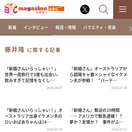
新着
インタビュー
報道・情報
バラエティ・音楽
ドラ
藤井隆
に関する記事
なるみ・岡村の過ぎるTV
相席食堂
「新婚さんいらっしゃい！」
『新婚さん』オーストラリアか
世界一周旅行で3度も出会い、
ら超陽キャ妻×シャイなイケメ
これ余談なんですけど・・・
飲みすぎて記憶をなくし…
ン夫が参戦！ “パーテ…
～人生密着トークバラエティ！～ やすとものいたっ
2026.08.07
2026.07.28
て真剣です
探偵！ナイトスクープ
「新婚さんいらっしゃい！」オ
『新婚さん』緊迫の10時間
news おかえり
ーストラリア出身イケメン夫の
――アメリカで緊急逮捕！？
河合＆A.B.C-Z塚田×福井アナ「なんでやねん！？」
ひいおばあちゃんは14…
夢か？友情か？ 事件がふ…
（news おかえり）
2026.07.24
2026.07.22