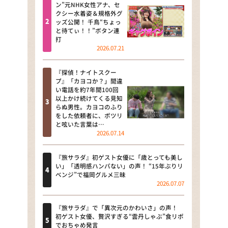
河合＆A.B.C-Z塚田×福井アナ
ン”元NHK女性アナ、セ
クシー水着姿＆規格外グ
「なんでやねん！？」（news お
ッズ公開！ 千鳥“ちょっ
かえり）
と待てぃ！！”ボタン連
打
DAIGOも台所 ～きょうの献立 何
2026.07.21
にする？～
『探偵！ナイトスクー
本日はダイアンなり！シーズン２
プ』「カヨコか？」間違
い電話を約7年間100回
朝だ！生です旅サラダ
以上かけ続けてくる見知
らぬ男性。カヨコのふり
をした依頼者に、ポツリ
教えて！ニュースライブ 正義の
と呟いた言葉は…
ミカタ
2026.07.14
ＬＩＦＥ～夢のカタチ～
『旅サラダ』初ゲスト女優に「歳とっても美し
い」「透明感ハンパない」の声！ “15年ぶりリ
新婚さんいらっしゃい！
ベンジ”で福岡グルメ三昧
2026.07.07
ポツンと一軒家
『旅サラダ』で「異次元のかわいさ」の声！
ザキ山小屋本館
初ゲスト女優、贅沢すぎる“雲丹しゃぶ”食リポ
でおちゃめ発言