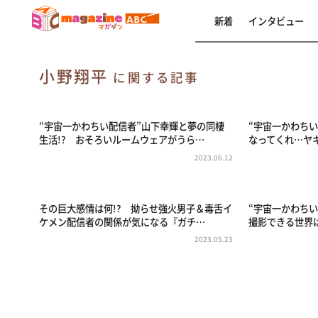
新着
インタビュー
小野翔平
に関する記事
“宇宙一かわちい配信者”山下幸輝と夢の同棲
“宇宙一かわち
生活!? おそろいルームウェアがうら…
なってくれ…ヤ
2023.06.12
その巨大感情は何!? 拗らせ強火男子＆毒舌イ
“宇宙一かわち
ケメン配信者の関係が気になる『ガチ…
撮影できる世界
2023.05.23