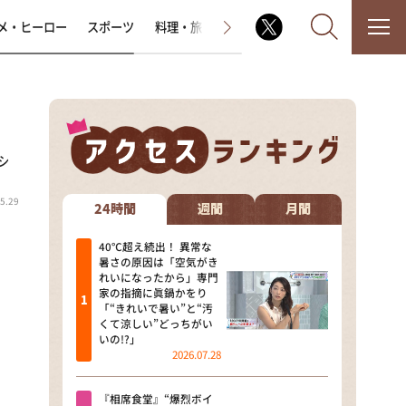
メ・ヒーロー
スポーツ
料理・旅
ラジオ番組
その他
シ
なるみ・岡村の過ぎるTV
5.29
相席食堂
24時間
週間
月間
これ余談なんですけど・・・
40℃超え続出！ 異常な
暑さの原因は「空気がき
れいになったから」専門
～人生密着トークバラエティ！
家の指摘に眞鍋かをり
～ やすとものいたって真剣です
「“きれいで暑い”と“汚
くて涼しい”どっちがい
探偵！ナイトスクープ
いの!?」
2026.07.28
news おかえり
『相席食堂』“爆烈ボイ