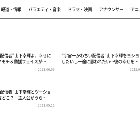
報道・情報
バラエティ・音楽
ドラマ・映画
アナウンサー
アニ
い配信者”山下幸輝よ、幸せに
“宇宙一かわちい配信者”山下幸輝をヨシヨ
キモチ＆動揺フェイスが…
したいし一途に思われたい…彼の幸せを…
2023.06.06
2023.0
い配信者”山下幸輝とツーショ
はどこ？ 主人公がうら…
2023.05.15