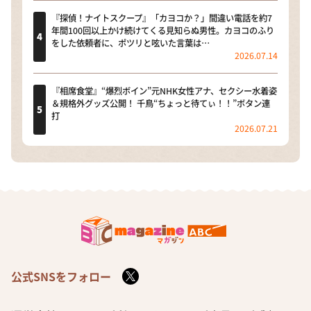
『探偵！ナイトスクープ』「カヨコか？」間違い電話を約7
年間100回以上かけ続けてくる見知らぬ男性。カヨコのふり
をした依頼者に、ポツリと呟いた言葉は…
2026.07.14
『相席食堂』“爆烈ボイン”元NHK女性アナ、セクシー水着姿
＆規格外グッズ公開！ 千鳥“ちょっと待てぃ！！”ボタン連
打
2026.07.21
公式SNSをフォロー