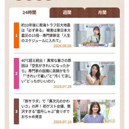
DAIGOも台所 ～きょうの献立 何にする？～
本日はダイアンなり！シーズン２
24時間
週間
月間
朝だ！生です旅サラダ
約10年後に南海トラフ巨大地震
は「必ず来る」 被害は東日本大
教えて！ニュースライブ 正義のミカタ
震災の15倍…専門家断言「人生
のスケジュールに入れて」
ＬＩＦＥ～夢のカタチ～
2026.08.06
新婚さんいらっしゃい！
40℃超え続出！ 異常な暑さの原
ポツンと一軒家
因は「空気がきれいになったか
ら」専門家の指摘に眞鍋かをり
ザキ山小屋本館
「“きれいで暑い”と“汚くて涼し
い”どっちがいいの!?」
ぺこぱのまるスポ
2026.07.28
アナ回覧板
『旅サラダ』で「異次元のかわ
いさ」の声！ 初ゲスト女優、贅
沢すぎる“雲丹しゃぶ”食リポで
おちゃめ発言
2026.07.10