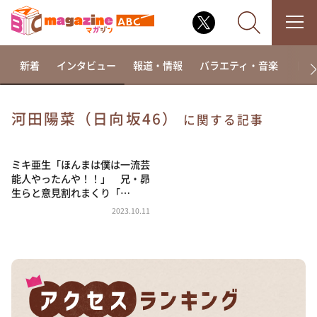
新着
インタビュー
報道・情報
バラエティ・音楽
ドラ
河田陽菜（日向坂46）
に関する記事
なるみ・岡村の過ぎるTV
相席食堂
ミキ亜生「ほんまは僕は一流芸
能人やったんや！！」 兄・昴
これ余談なんですけど・・・
生らと意見割れまくり「…
～人生密着トークバラエティ！～ やすとものいたっ
2023.10.11
て真剣です
探偵！ナイトスクープ
news おかえり
河合＆A.B.C-Z塚田×福井アナ「なんでやねん！？」
（news おかえり）