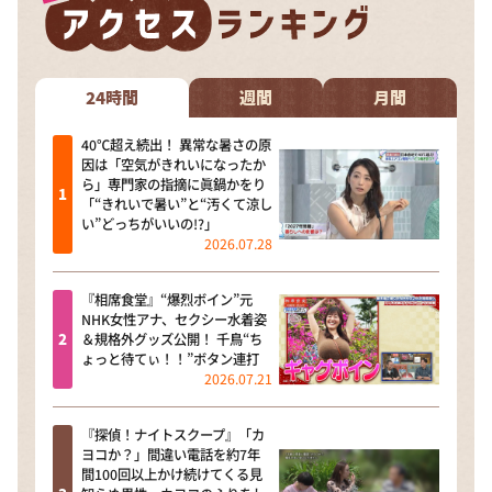
24時間
週間
月間
40℃超え続出！ 異常な暑さの原
因は「空気がきれいになったか
ら」専門家の指摘に眞鍋かをり
「“きれいで暑い”と“汚くて涼し
い”どっちがいいの!?」
2026.07.28
『相席食堂』“爆烈ボイン”元
NHK女性アナ、セクシー水着姿
＆規格外グッズ公開！ 千鳥“ち
ょっと待てぃ！！”ボタン連打
2026.07.21
『探偵！ナイトスクープ』「カ
ヨコか？」間違い電話を約7年
間100回以上かけ続けてくる見