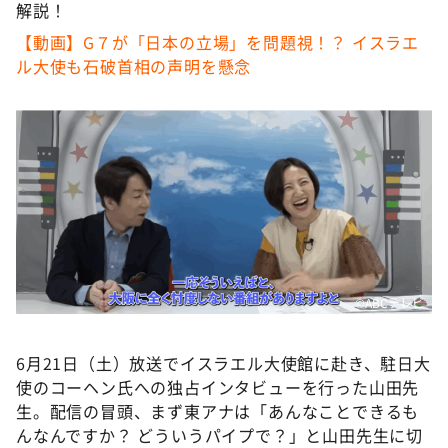
DAIGOも台所 ～きょうの献立 何にする？～
解説！
【動画】G７が「日本の立場」を問題視！？ イスラエ
本日はダイアンなり！シーズン２
ル大使も石破首相の声明を懸念
朝だ！生です旅サラダ
教えて！ニュースライブ 正義のミカタ
ＬＩＦＥ～夢のカタチ～
新婚さんいらっしゃい！
ポツンと一軒家
ザキ山小屋本館
ぺこぱのまるスポ
©ABCテレビ
アナ回覧板
6月21日（土）放送でイスラエル大使館に赴き、駐日大
使のコーヘン氏への独占インタビューを行った山田先
生。配信の冒頭、まず東アナは「あんなことできるも
んなんですか？ どういうパイプで？」と山田先生に切