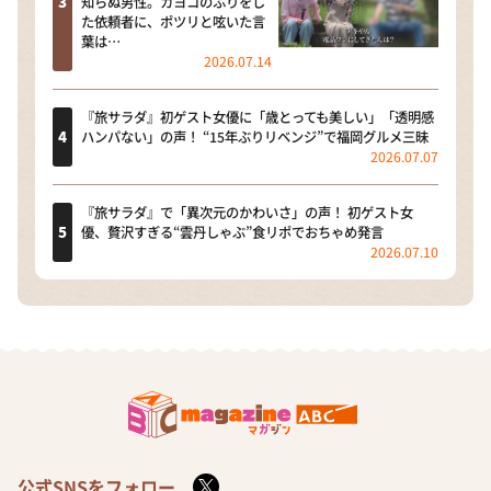
知らぬ男性。カヨコのふりをし
た依頼者に、ポツリと呟いた言
葉は…
2026.07.14
『旅サラダ』初ゲスト女優に「歳とっても美しい」「透明感
ハンパない」の声！ “15年ぶりリベンジ”で福岡グルメ三昧
2026.07.07
『旅サラダ』で「異次元のかわいさ」の声！ 初ゲスト女
優、贅沢すぎる“雲丹しゃぶ”食リポでおちゃめ発言
2026.07.10
公式SNSをフォロー