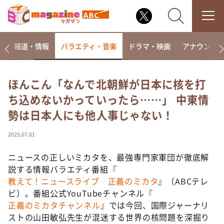
ー
報道・情報
バラエティ・音楽
ドラマ・映画
アナウンサ
ほんこん「なんで北朝鮮が日本に核を打
ち込めないかっていったら……」 中東情
なるみ・岡村の過ぎるTV
勢は日本人にも他人事じゃない！
相席食堂
これ余談なんですけど・・・
2025.07.01
～人生密着トークバラエティ！～ やすとものいたっ
て真剣です
ニュースの正しいミカタを、最強専門家軍団が徹底解
説する情報バラエティ番組『
探偵！ナイトスクープ
教えて！ニュースライブ 正義のミカタ
』（ABCテレ
news おかえり
ビ）。番組公式YouTubeチャンネル『
河合＆A.B.C-Z塚田×福井アナ「なんでやねん！？」
正義のミカタチャンネル
』では今回、国際ジャーナリ
（news おかえり）
ストの山田敏弘先生が混迷する世界の核問題を深掘り