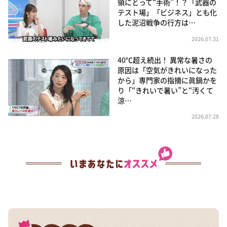
領にとって“手術”！？「武器の
テスト場」「ビジネス」とも化
した泥沼戦争の行方は…
2026.07.31
40℃超え続出！ 異常な暑さの
原因は「空気がきれいになった
から」専門家の指摘に眞鍋かを
り「“きれいで暑い”と“汚くて
涼…
2026.07.28