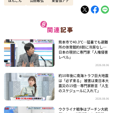
ほんこん
山田敏弘
東留伽アナ
熊本市で40.3℃…猛暑でも避難
所の体育館約8割に冷房なし…
日本の現状に専門家「人権侵害
レベル」
2026.08.06
約10年後に南海トラフ巨大地震
は「必ず来る」 被害は東日本大
震災の15倍…専門家断言「人生
のスケジュールに入れて」
2026.08.06
ウクライナ戦争はプーチン大統