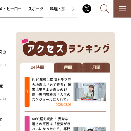
メ・ヒーロー
スポーツ
料理・旅
ラジオ番組
その他
究の
なるみ・岡村の過ぎるTV
2.03
相席食堂
24時間
週間
月間
これ余談なんですけど・・・
約10年後に南海トラフ巨
大地震は「必ず来る」 被
党
害は東日本大震災の15
～人生密着トークバラエティ！
倍…専門家断言「人生の
～ やすとものいたって真剣です
1.23
スケジュールに入れて」
2026.08.06
探偵！ナイトスクープ
40℃超え続出！ 異常な
の
news おかえり
暑さの原因は「空気がき
…
れいになったから」専門