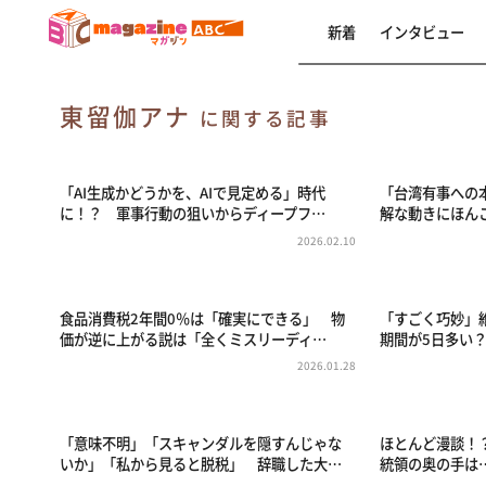
新着
インタビュー
東留伽アナ
に関する記事
「AI生成かどうかを、AIで見定める」時代
「台湾有事への
に！？ 軍事行動の狙いからディープフ…
解な動きにほん
2026.02.10
食品消費税2年間0％は「確実にできる」 物
「すごく巧妙」
価が逆に上がる説は「全くミスリーディ…
期間が5日多い
2026.01.28
「意味不明」「スキャンダルを隠すんじゃな
ほとんど漫談！
いか」「私から見ると脱税」 辞職した大…
統領の奥の手は