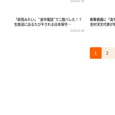
2026.01.20
「妖怪みたい」 “高市電話”で二股バレた！？
衝撃暴露に「高
生放送に出るたび干される日本保守…
吉村洋文代表が
2026.01.08
1
2