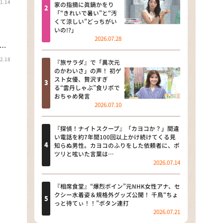
1.14
河合＆A.B.C-Z塚田×福井アナ
家の指摘に眞鍋かをり
「“きれいで暑い”と“汚
「なんでやねん！？」（news お
くて涼しい”どっちがい
かえり）
いの!?」
2026.07.28
DAIGOも台所 ～きょうの献立 何
…
にする？～
2.18
『旅サラダ』で「異次元
のかわいさ」の声！ 初ゲ
本日はダイアンなり！シーズン２
スト女優、贅沢すぎ
る“雲丹しゃぶ”食リポで
朝だ！生です旅サラダ
おちゃめ発言
2026.07.10
教えて！ニュースライブ 正義の
ミカタ
『探偵！ナイトスクープ』「カヨコか？」間違
い電話を約7年間100回以上かけ続けてくる見
ＬＩＦＥ～夢のカタチ～
知らぬ男性。カヨコのふりをした依頼者に、ポ
ツリと呟いた言葉は…
2026.07.14
新婚さんいらっしゃい！
ポツンと一軒家
『相席食堂』“爆烈ボイン”元NHK女性アナ、セ
クシー水着姿＆規格外グッズ公開！ 千鳥“ちょ
っと待てぃ！！”ボタン連打
ザキ山小屋本館
2026.07.21