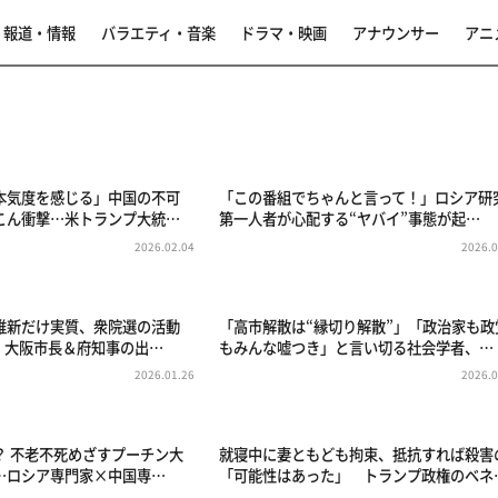
報道・情報
バラエティ・音楽
ドラマ・映画
アナウンサー
アニ
本気度を感じる」中国の不可
「この番組でちゃんと言って！」ロシア研
こん衝撃…米トランプ大統…
第一人者が心配する“ヤバイ”事態が起…
2026.02.04
2026.0
維新だけ実質、衆院選の活動
「高市解散は“縁切り解散”」「政治家も政
？ 大阪市長＆府知事の出…
もみんな嘘つき」と言い切る社会学者、…
2026.01.26
2026.0
？ 不老不死めざすプーチン大
就寝中に妻ともども拘束、抵抗すれば殺害
…ロシア専門家×中国専…
「可能性はあった」 トランプ政権のベネ