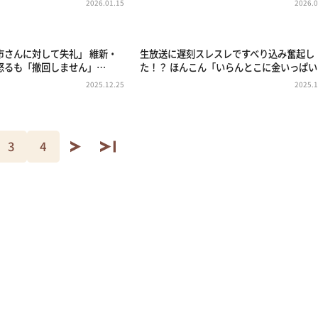
2026.01.15
2026.0
市さんに対して失礼」 維新・
生放送に遅刻スレスレですべり込み奮起し
怒るも「撤回しません」…
た！？ ほんこん「いらんとこに金いっぱい
2025.12.25
2025.1
3
4