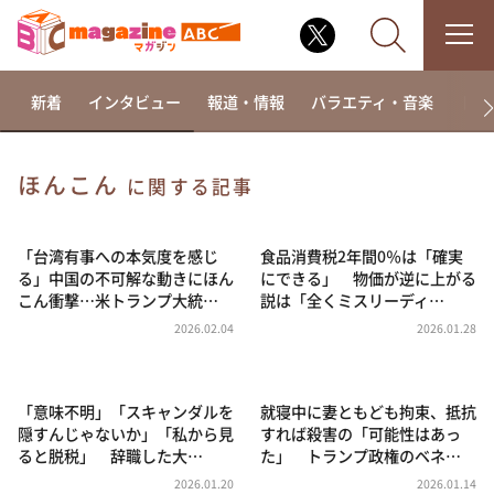
新着
インタビュー
報道・情報
バラエティ・音楽
ドラ
ほんこん
に関する記事
なるみ・岡村の過ぎるTV
相席食堂
「台湾有事への本気度を感じ
食品消費税2年間0％は「確実
る」中国の不可解な動きにほん
にできる」 物価が逆に上がる
これ余談なんですけど・・・
こん衝撃…米トランプ大統…
説は「全くミスリーディ…
～人生密着トークバラエティ！～ やすとものいたっ
2026.02.04
2026.01.28
て真剣です
探偵！ナイトスクープ
「意味不明」「スキャンダルを
就寝中に妻ともども拘束、抵抗
news おかえり
隠すんじゃないか」「私から見
すれば殺害の「可能性はあっ
河合＆A.B.C-Z塚田×福井アナ「なんでやねん！？」
ると脱税」 辞職した大…
た」 トランプ政権のベネ…
（news おかえり）
2026.01.20
2026.01.14