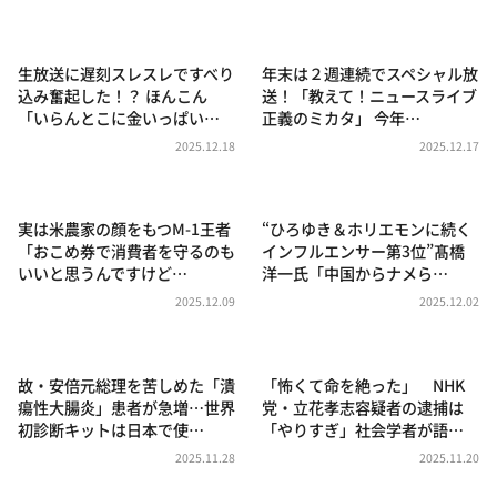
DAIGOも台所 ～きょうの献立 何にする？～
本日はダイアンなり！シーズン２
生放送に遅刻スレスレですべり
年末は２週連続でスペシャル放
朝だ！生です旅サラダ
込み奮起した！？ ほんこん
送！「教えて！ニュースライブ
「いらんとこに金いっぱい…
正義のミカタ」 今年…
教えて！ニュースライブ 正義のミカタ
2025.12.18
2025.12.17
ＬＩＦＥ～夢のカタチ～
新婚さんいらっしゃい！
実は米農家の顔をもつM-1王者
“ひろゆき＆ホリエモンに続く
ポツンと一軒家
「おこめ券で消費者を守るのも
インフルエンサー第3位”髙橋
いいと思うんですけど…
洋一氏「中国からナメら…
ザキ山小屋本館
2025.12.09
2025.12.02
ぺこぱのまるスポ
アナ回覧板
故・安倍元総理を苦しめた「潰
「怖くて命を絶った」 NHK
瘍性大腸炎」患者が急増…世界
党・立花孝志容疑者の逮捕は
初診断キットは日本で使…
「やりすぎ」社会学者が語…
2025.11.28
2025.11.20