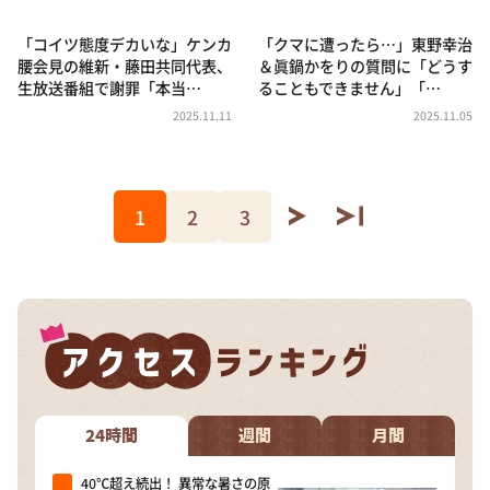
「コイツ態度デカいな」ケンカ
「クマに遭ったら…」東野幸治
腰会見の維新・藤田共同代表、
＆眞鍋かをりの質問に「どうす
生放送番組で謝罪「本当…
ることもできません」「…
2025.11.11
2025.11.05
1
2
3
24時間
週間
月間
40℃超え続出！ 異常な暑さの原