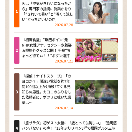
因は「空気がきれいになったか
ら」専門家の指摘に眞鍋かをり
「“きれいで暑い”と“汚くて涼し
い”どっちがいいの!?」
2026.07.28
『相席食堂』“爆烈ボイン”元
NHK女性アナ、セクシー水着姿
＆規格外グッズ公開！ 千鳥“ち
ょっと待てぃ！！”ボタン連打
2026.07.21
『探偵！ナイトスクープ』「カ
ヨコか？」間違い電話を約7年
間100回以上かけ続けてくる見
知らぬ男性。カヨコのふりをし
た依頼者に、ポツリと呟いた言
葉は…
2026.07.14
『旅サラダ』初ゲスト女優に「歳とっても美しい」「透明感
ハンパない」の声！ “15年ぶりリベンジ”で福岡グルメ三昧