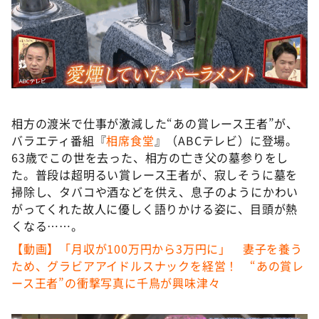
DAIGOも台所 ～きょうの献立 何にする？～
本日はダイアンなり！シーズン２
朝だ！生です旅サラダ
教えて！ニュースライブ 正義のミカタ
ＬＩＦＥ～夢のカタチ～
相方の渡米で仕事が激減した“あの賞レース王者”が、
新婚さんいらっしゃい！
バラエティ番組『
相席食堂
』（ABCテレビ）に登場。
ポツンと一軒家
63歳でこの世を去った、相方の亡き父の墓参りをし
た。普段は超明るい賞レース王者が、寂しそうに墓を
ザキ山小屋本館
掃除し、タバコや酒などを供え、息子のようにかわい
ぺこぱのまるスポ
がってくれた故人に優しく語りかける姿に、目頭が熱
くなる……。
アナ回覧板
【動画】「月収が100万円から3万円に」 妻子を養う
ため、グラビアアイドルスナックを経営！ “あの賞レ
ース王者”の衝撃写真に千鳥が興味津々