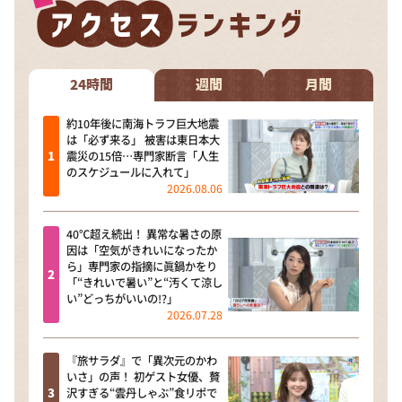
24時間
週間
月間
約10年後に南海トラフ巨大地震
は「必ず来る」 被害は東日本大
震災の15倍…専門家断言「人生
のスケジュールに入れて」
2026.08.06
40℃超え続出！ 異常な暑さの原
因は「空気がきれいになったか
ら」専門家の指摘に眞鍋かをり
「“きれいで暑い”と“汚くて涼し
い”どっちがいいの!?」
2026.07.28
『旅サラダ』で「異次元のかわ
いさ」の声！ 初ゲスト女優、贅
沢すぎる“雲丹しゃぶ”食リポで