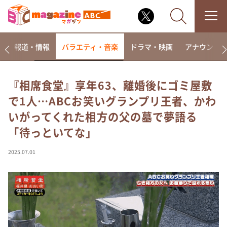
ー
報道・情報
バラエティ・音楽
ドラマ・映画
アナウンサ
『相席食堂』享年63、離婚後にゴミ屋敷
で1人…ABCお笑いグランプリ王者、かわ
なるみ・岡村の過ぎるTV
いがってくれた相方の父の墓で夢語る
相席食堂
「待っといてな」
これ余談なんですけど・・・
～人生密着トークバラエティ！～ やすとものいたっ
2025.07.01
て真剣です
探偵！ナイトスクープ
news おかえり
河合＆A.B.C-Z塚田×福井アナ「なんでやねん！？」
（news おかえり）