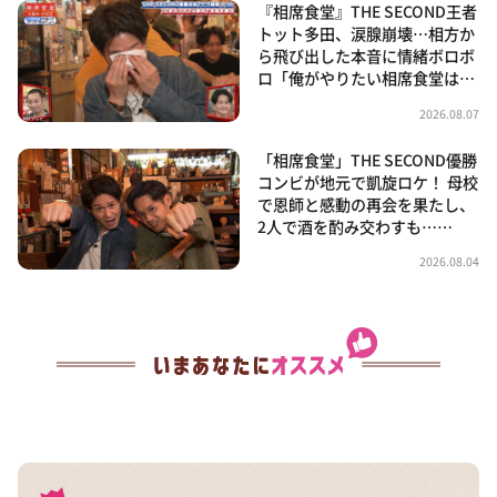
『相席食堂』THE SECOND王者
トット多田、涙腺崩壊…相方か
ら飛び出した本音に情緒ボロボ
ロ「俺がやりたい相席食堂は…
2026.08.07
「相席食堂」THE SECOND優勝
コンビが地元で凱旋ロケ！ 母校
で恩師と感動の再会を果たし、
2人で酒を酌み交わすも……
2026.08.04