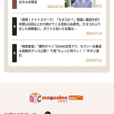
おちゃめ発言
2026.07.10
『探偵！ナイトスクープ』「カヨコか？」間違い電話を約7
年間100回以上かけ続けてくる見知らぬ男性。カヨコのふり
をした依頼者に、ポツリと呟いた言葉は…
2026.07.14
『相席食堂』“爆烈ボイン”元NHK女性アナ、セクシー水着姿
＆規格外グッズ公開！ 千鳥“ちょっと待てぃ！！”ボタン連
打
2026.07.21