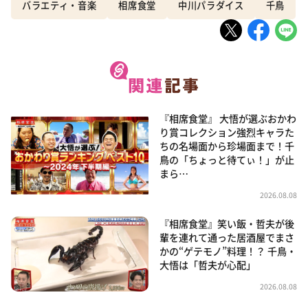
バラエティ・音楽
相席食堂
中川パラダイス
千鳥
『相席食堂』 大悟が選ぶおかわ
り賞コレクション強烈キャラた
ちの名場面から珍場面まで！千
鳥の「ちょっと待てぃ！」が止
まら…
2026.08.08
『相席食堂』笑い飯・哲夫が後
輩を連れて通った居酒屋でまさ
かの“ゲテモノ”料理！？ 千鳥・
大悟は「哲夫が心配」
2026.08.08