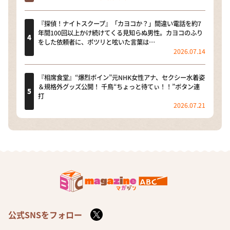
『探偵！ナイトスクープ』「カヨコか？」間違い電話を約7
年間100回以上かけ続けてくる見知らぬ男性。カヨコのふり
をした依頼者に、ポツリと呟いた言葉は…
2026.07.14
『相席食堂』“爆烈ボイン”元NHK女性アナ、セクシー水着姿
＆規格外グッズ公開！ 千鳥“ちょっと待てぃ！！”ボタン連
打
2026.07.21
公式SNSをフォロー