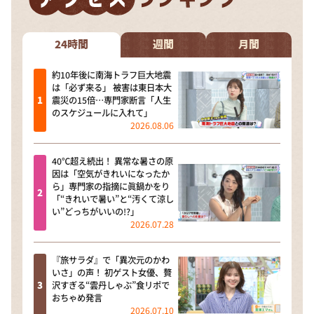
DAIGOも台所 ～きょうの献立 何にする？～
本日はダイアンなり！シーズン２
24時間
週間
月間
朝だ！生です旅サラダ
約10年後に南海トラフ巨大地震
教えて！ニュースライブ 正義のミカタ
は「必ず来る」 被害は東日本大
震災の15倍…専門家断言「人生
ＬＩＦＥ～夢のカタチ～
のスケジュールに入れて」
2026.08.06
新婚さんいらっしゃい！
ポツンと一軒家
40℃超え続出！ 異常な暑さの原
因は「空気がきれいになったか
ザキ山小屋本館
ら」専門家の指摘に眞鍋かをり
ぺこぱのまるスポ
「“きれいで暑い”と“汚くて涼し
い”どっちがいいの!?」
アナ回覧板
2026.07.28
『旅サラダ』で「異次元のかわ
いさ」の声！ 初ゲスト女優、贅
沢すぎる“雲丹しゃぶ”食リポで
おちゃめ発言
2026.07.10