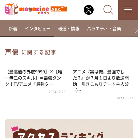
新着
インタビュー
報道・情報
バラエティ・音楽
ドラ
声優
に関する記事
なるみ・岡村の過ぎるTV
相席食堂
【最高値の外皮9999】×【唯
アニメ『実は俺、最強でし
一無二のスキル】＝最強タン
た？』が７⽉１⽇より放送開
これ余談なんですけど・・・
ク！TVアニメ『最強タ…
始 引きこもりチート主人公
（…
～人生密着トークバラエティ！～ やすとものいたっ
2023.10.22
て真剣です
2023.06.27
探偵！ナイトスクープ
news おかえり
河合＆A.B.C-Z塚田×福井アナ「なんでやねん！？」
（news おかえり）