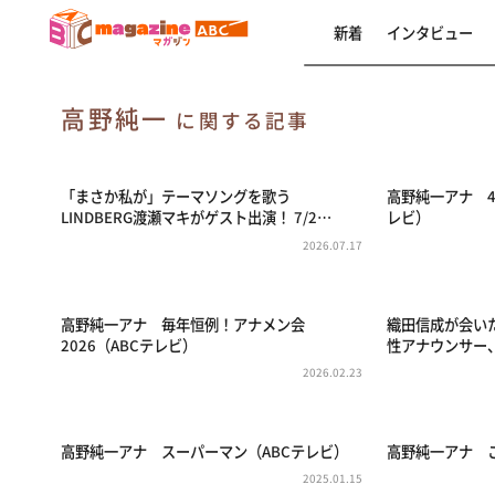
新着
インタビュー
高野純一
に関する記事
「まさか私が」テーマソングを歌う
高野純一アナ 4
LINDBERG渡瀬マキがゲスト出演！ 7/2…
レビ）
2026.07.17
高野純一アナ 毎年恒例！アナメン会
織田信成が会い
2026（ABCテレビ）
性アナウンサー
2026.02.23
高野純一アナ スーパーマン（ABCテレビ）
高野純一アナ 
2025.01.15