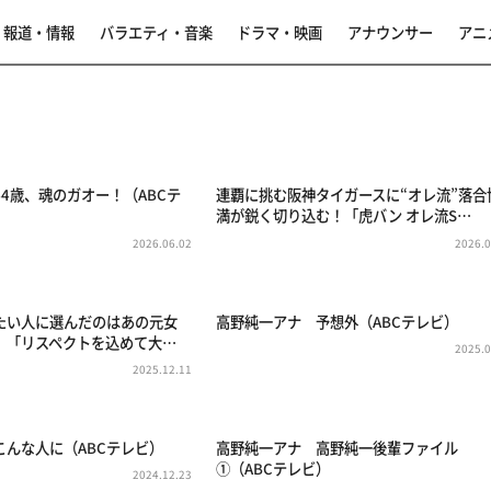
報道・情報
バラエティ・音楽
ドラマ・映画
アナウンサー
アニ
4歳、魂のガオー！（ABCテ
連覇に挑む阪神タイガースに“オレ流”落合
満が鋭く切り込む！「虎バン オレ流S…
2026.06.02
2026.0
たい人に選んだのはあの元女
高野純一アナ 予想外（ABCテレビ）
、「リスペクトを込めて大…
2025.0
2025.12.11
こんな人に（ABCテレビ）
高野純一アナ 高野純一後輩ファイル
①（ABCテレビ）
2024.12.23