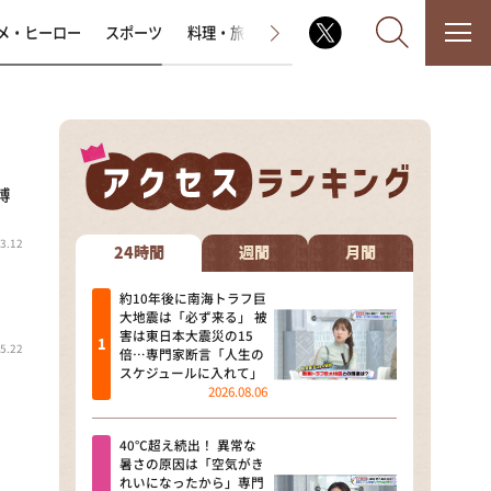
メ・ヒーロー
スポーツ
料理・旅
ラジオ番組
その他
博
なるみ・岡村の過ぎるTV
3.12
相席食堂
24時間
週間
月間
これ余談なんですけど・・・
約10年後に南海トラフ巨
大地震は「必ず来る」 被
害は東日本大震災の15
～人生密着トークバラエティ！
5.22
倍…専門家断言「人生の
～ やすとものいたって真剣です
スケジュールに入れて」
2026.08.06
探偵！ナイトスクープ
40℃超え続出！ 異常な
news おかえり
暑さの原因は「空気がき
れいになったから」専門