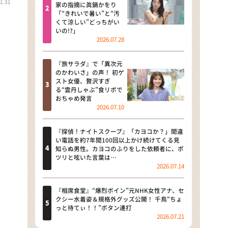
1.31
河合＆A.B.C-Z塚田×福井アナ
家の指摘に眞鍋かをり
「“きれいで暑い”と“汚
「なんでやねん！？」（news お
くて涼しい”どっちがい
かえり）
いの!?」
2026.07.28
DAIGOも台所 ～きょうの献立 何
にする？～
『旅サラダ』で「異次元
のかわいさ」の声！ 初ゲ
本日はダイアンなり！シーズン２
スト女優、贅沢すぎ
る“雲丹しゃぶ”食リポで
朝だ！生です旅サラダ
おちゃめ発言
2026.07.10
教えて！ニュースライブ 正義の
ミカタ
『探偵！ナイトスクープ』「カヨコか？」間違
い電話を約7年間100回以上かけ続けてくる見
ＬＩＦＥ～夢のカタチ～
知らぬ男性。カヨコのふりをした依頼者に、ポ
ツリと呟いた言葉は…
2026.07.14
新婚さんいらっしゃい！
ポツンと一軒家
『相席食堂』“爆烈ボイン”元NHK女性アナ、セ
クシー水着姿＆規格外グッズ公開！ 千鳥“ちょ
っと待てぃ！！”ボタン連打
ザキ山小屋本館
2026.07.21