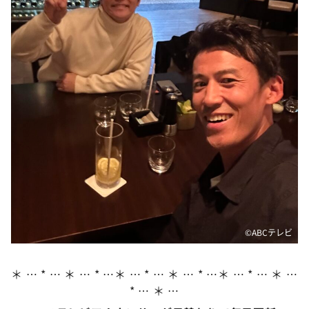
DAIGOも台所 ～きょうの献立 何にする？～
本日はダイアンなり！シーズン２
朝だ！生です旅サラダ
教えて！ニュースライブ 正義のミカタ
ＬＩＦＥ～夢のカタチ～
新婚さんいらっしゃい！
ポツンと一軒家
ザキ山小屋本館
ぺこぱのまるスポ
アナ回覧板
©ABCテレビ
＊ … * … ＊ … * …＊ … * … ＊ … * …＊ … * … ＊ …
* … ＊ …