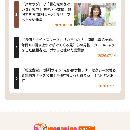
『旅サラダ』で「異次元のかわ
いさ」の声！ 初ゲスト女優、贅
沢すぎる“雲丹しゃぶ”食リポで
おちゃめ発言
2026.07.10
『探偵！ナイトスクープ』「カヨコか？」間違い電話を約7
年間100回以上かけ続けてくる見知らぬ男性。カヨコのふり
をした依頼者に、ポツリと呟いた言葉は…
2026.07.14
『相席食堂』“爆烈ボイン”元NHK女性アナ、セクシー水着姿
＆規格外グッズ公開！ 千鳥“ちょっと待てぃ！！”ボタン連
打
2026.07.21