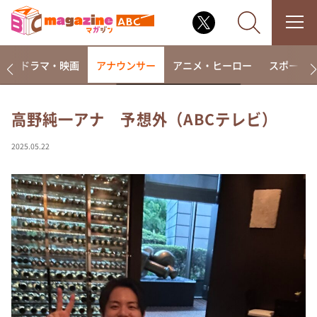
楽
ドラマ・映画
アナウンサー
アニメ・ヒーロー
スポーツ
高野純一アナ 予想外（ABCテレビ）
なるみ・岡村の過ぎるTV
2025.05.22
相席食堂
これ余談なんですけど・・・
～人生密着トークバラエティ！～ やすとものいたっ
て真剣です
探偵！ナイトスクープ
news おかえり
河合＆A.B.C-Z塚田×福井アナ「なんでやねん！？」
（news おかえり）