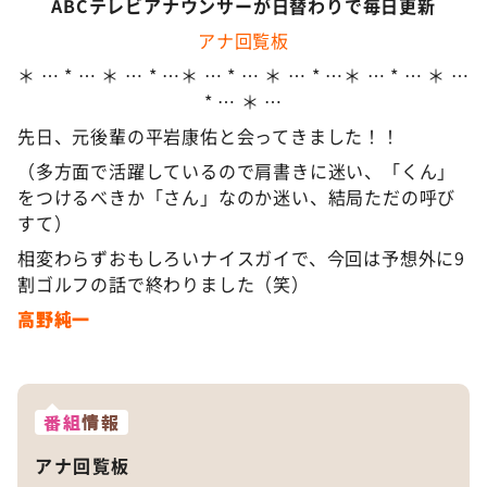
ABCテレビアナウンサーが日替わりで毎日更新
アナ回覧板
＊ … * … ＊ … * …＊ … * … ＊ … * …＊ … * … ＊ …
* … ＊ …
先日、元後輩の平岩康佑と会ってきました！！
（多方面で活躍しているので肩書きに迷い、「くん」
をつけるべきか「さん」なのか迷い、結局ただの呼び
すて）
相変わらずおもしろいナイスガイで、今回は予想外に9
割ゴルフの話で終わりました（笑）
高野純一
番組
情報
アナ回覧板