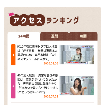
24時間
週間
月間
約10年後に南海トラフ巨大地震
は「必ず来る」 被害は東日本大
震災の15倍…専門家断言「人生
のスケジュールに入れて」
2026.08.06
40℃超え続出！ 異常な暑さの原
因は「空気がきれいになったか
ら」専門家の指摘に眞鍋かをり
「“きれいで暑い”と“汚くて涼し
い”どっちがいいの!?」
2026.07.28