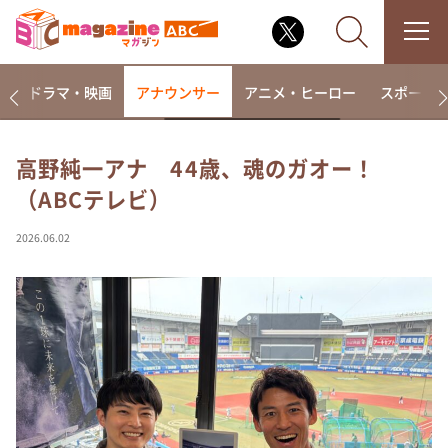
楽
ドラマ・映画
アナウンサー
アニメ・ヒーロー
スポーツ
高野純一アナ 44歳、魂のガオー！
（ABCテレビ）
なるみ・岡村の過ぎるTV
相席食堂
2026.06.02
これ余談なんですけど・・・
～人生密着トークバラエティ！～ やすとものいたっ
て真剣です
探偵！ナイトスクープ
news おかえり
河合＆A.B.C-Z塚田×福井アナ「なんでやねん！？」
（news おかえり）