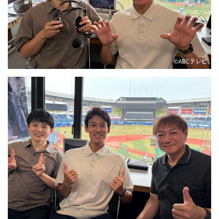
DAIGOも台所 ～きょうの献立 何にする？～
本日はダイアンなり！シーズン２
朝だ！生です旅サラダ
教えて！ニュースライブ 正義のミカタ
©ABCテレビ
ＬＩＦＥ～夢のカタチ～
新婚さんいらっしゃい！
ポツンと一軒家
ザキ山小屋本館
ぺこぱのまるスポ
アナ回覧板