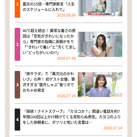
震災の15倍…専門家断言「人生
のスケジュールに入れて」
2026.08.06
40℃超え続出！ 異常な暑さの原
因は「空気がきれいになったか
ら」専門家の指摘に眞鍋かをり
「“きれいで暑い”と“汚くて涼し
い”どっちがいいの!?」
2026.07.28
『旅サラダ』で「異次元のかわ
いさ」の声！ 初ゲスト女優、贅
沢すぎる“雲丹しゃぶ”食リポで
おちゃめ発言
2026.07.10
『探偵！ナイトスクープ』「カヨコか？」間違い電話を約7
年間100回以上かけ続けてくる見知らぬ男性。カヨコのふり
をした依頼者に、ポツリと呟いた言葉は…
2026.07.14