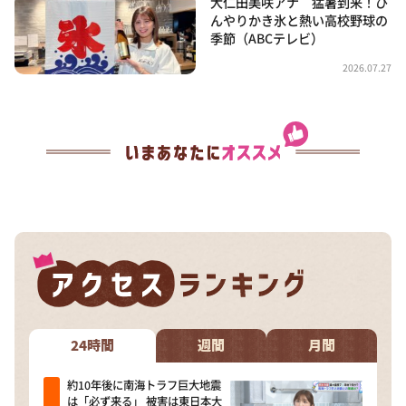
大仁田美咲アナ 猛暑到来！ひ
んやりかき氷と熱い高校野球の
季節（ABCテレビ）
2026.07.27
24時間
週間
月間
約10年後に南海トラフ巨大地震
は「必ず来る」 被害は東日本大