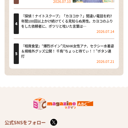
2026.07.10
『探偵！ナイトスクープ』「カヨコか？」間違い電話を約7
年間100回以上かけ続けてくる見知らぬ男性。カヨコのふり
をした依頼者に、ポツリと呟いた言葉は…
2026.07.14
『相席食堂』“爆烈ボイン”元NHK女性アナ、セクシー水着姿
＆規格外グッズ公開！ 千鳥“ちょっと待てぃ！！”ボタン連
打
2026.07.21
公式SNSをフォロー