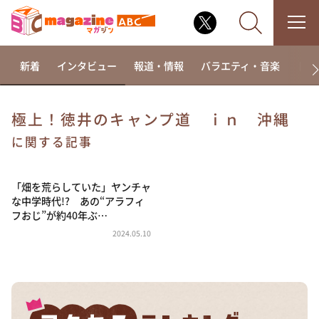
新着
インタビュー
報道・情報
バラエティ・音楽
ドラ
極上！徳井のキャンプ道 ｉｎ 沖縄
なるみ・岡村の過ぎるTV
に関する記事
相席食堂
「畑を荒らしていた」ヤンチャ
これ余談なんですけど・・・
な中学時代!? あの“アラフィ
～人生密着トークバラエティ！～ やすとものいたっ
フおじ”が約40年ぶ…
て真剣です
2024.05.10
探偵！ナイトスクープ
news おかえり
河合＆A.B.C-Z塚田×福井アナ「なんでやねん！？」
（news おかえり）