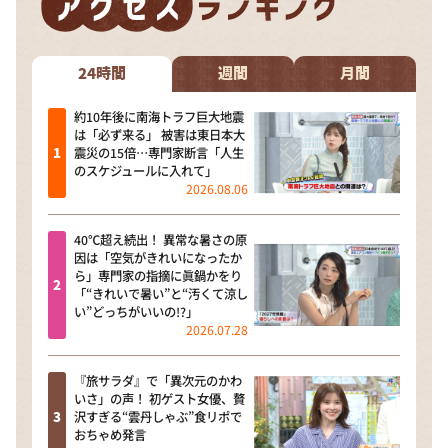
DAIGOも台所 ～きょうの献立 何にする？～
本日はダイアンなり！シーズン２
24時間
週間
月間
朝だ！生です旅サラダ
教えて！ニュースライブ 正義のミカタ
約10年後に南海トラフ巨大地震
は「必ず来る」 被害は東日本大
ＬＩＦＥ～夢のカタチ～
震災の15倍…専門家断言「人生
のスケジュールに入れて」
新婚さんいらっしゃい！
2026.08.06
ポツンと一軒家
40℃超え続出！ 異常な暑さの原
ザキ山小屋本館
因は「空気がきれいになったか
ら」専門家の指摘に眞鍋かをり
ぺこぱのまるスポ
「“きれいで暑い”と“汚くて涼し
い”どっちがいいの!?」
アナ回覧板
2026.07.28
『旅サラダ』で「異次元のかわ
いさ」の声！ 初ゲスト女優、贅
沢すぎる“雲丹しゃぶ”食リポで
おちゃめ発言